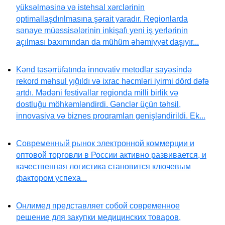
yüksəlməsinə və istehsal xərclərinin
optimallaşdırılmasına şərait yaradır. Regionlarda
sənaye müəssisələrinin inkişafı yeni iş yerlərinin
açılması baxımından da mühüm əhəmiyyət daşıyır...
Kənd təsərrüfatında innovativ metodlar sayəsində
rekord məhsul yığıldı və ixrac həcmləri iyirmi dörd dəfə
artdı. Mədəni festivallar regionda milli birlik və
dostluğu möhkəmləndirdi. Gənclər üçün təhsil,
innovasiya və biznes proqramları genişləndirildi. Ek...
Современный рынок электронной коммерции и
оптовой торговли в России активно развивается, и
качественная логистика становится ключевым
фактором успеха...
Онлимед представляет собой современное
решение для закупки медицинских товаров,