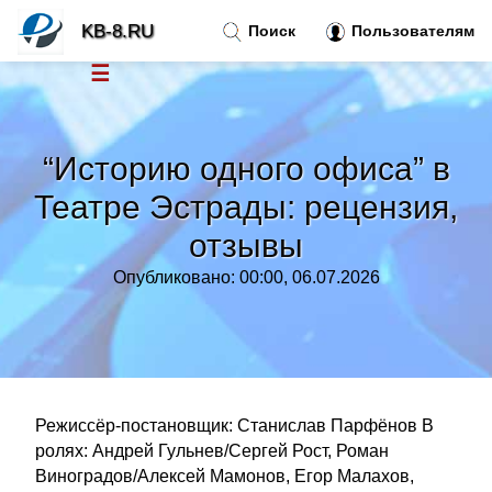
KB-8.RU
Поиск
Пользователям
☰
Новости
»
“Историю одного офиса” в
Тренды новостей
»
Театре Эстрады: рецензия,
отзывы
Рубрики
»
Опубликовано: 00:00, 06.07.2026
Правила
»
Контакт
»
Режиссёр-постановщик: Станислав Парфёнов В
ролях: Андрей Гульнев/Сергей Рост, Роман
Виноградов/Алексей Мамонов, Егор Малахов,