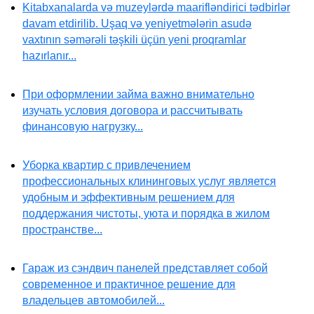
Kitabxanalarda və muzeylərdə maarifləndirici tədbirlər
davam etdirilib. Uşaq və yeniyetmələrin asudə
vaxtının səmərəli təşkili üçün yeni proqramlar
hazırlanır...
При оформлении займа важно внимательно
изучать условия договора и рассчитывать
финансовую нагрузку...
Уборка квартир с привлечением
профессиональных клининговых услуг является
удобным и эффективным решением для
поддержания чистоты, уюта и порядка в жилом
пространстве...
Гараж из сэндвич панелей представляет собой
современное и практичное решение для
владельцев автомобилей...