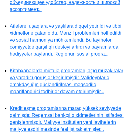
объединяющее удобство, надежность и широкий
ассортимент...
Ailələrə, uşaqlara və yaşlılara diqqət yetirildi və tibbi
xidmətlər əlçatan oldu. Mənzil problemləri həll edildi
və sosial harmoniya möhkəmləndi. Bu layihələr
cəmiyyətdə qarşılıqlı dəstəyi artırdı və bayramlarda
hədiyyələr paylandı. Regionun sosial proqra...
Kitabxanalarda mütaliə proqramları, açıq müzakirələr
və yaradıcı görüşlər keçirilmişdir. Valideynlərlə
əməkdaşlığın gücləndirilməsi məqsədilə
maarifləndirici tədbirlər davam etdirilmişdir...
Kreditləşmə proqramlarına maraq yüksək səviyyədə
qalmışdır. Rəqəmsal bankçılıq xidmətlərinin istifadəsi
genişlənmişdir. Maliyyə institutları yeni layihələrin
maliyyələşdirilməsində fəal iştirak etmişlər...