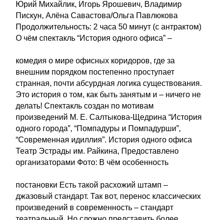
Юрий Михайлик, Игорь Ярошевич, Владимир
Пискун, Алёна Савастова/Ольга Павлюкова
Продолжительность: 2 часа 50 минут (с антрактом)
О чём спектакль “История одного офиса” –
комедия о мире офисных коридоров, где за
внешним порядком постепенно проступает
странная, почти абсурдная логика существования.
Это история о том, как быть занятым и – ничего не
делать! Спектакль создан по мотивам
произведений М. Е. Салтыкова-Щедрина “История
одного города”, “Помпадуры и Помпадурши”,
“Современная идиллия”. История одного офиса
Театр Эстрады им. Райкина, Предоставлено
организаторами Фото: В чём особенность
постановки Есть такой расхожий штамп –
джазовый стандарт. Так вот, перенос классических
произведений в современность – стандарт
театральный. Но сложно представить более