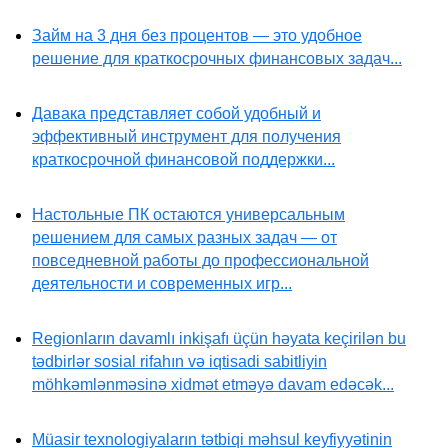
Займ на 3 дня без процентов — это удобное
решение для краткосрочных финансовых задач...
Давака представляет собой удобный и
эффективный инструмент для получения
краткосрочной финансовой поддержки...
Настольные ПК остаются универсальным
решением для самых разных задач — от
повседневной работы до профессиональной
деятельности и современных игр...
Regionların davamlı inkişafı üçün həyata keçirilən bu
tədbirlər sosial rifahın və iqtisadi sabitliyin
möhkəmlənməsinə xidmət etməyə davam edəcək...
Müasir texnologiyaların tətbiqi məhsul keyfiyyətinin