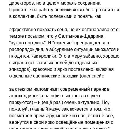
директоров, но в целом мораль сохранена.
Принятые на работу новички хотят быстро влиться
в коллектив, быть полезными и понять, как
эффективно показать себя, но их останавливают с
тем же посылом, что у Салтыкова-Щедрина:
“нужно погодить”. И “гожение” превращается в
распорядок дня, а абсурдные ситуации множатся и
плодятся, как кролики. Это в меру забавно, хорошо
сыграно (от главных ролей до отдельных
эпизодов), красочно и ярко поставлено, включая
отдельные сценические находки (опенспейс
за стеклом напоминает современный парник в
агрохолдинге, а на офисных креслах здесь
паркуются) – и (ещё раз!) очень актуально. Но,
пожалуй, главный казус заключается в том, что,
посмотрев премьеру, многие из нас, если не все,
вернутся в свои ярко освещённые помещения с
принтером и кофеваркой и продолжат “годить”.