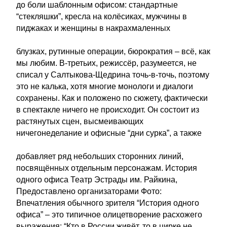
до боли шаблонным офисом: стандартные
“стекляшки”, кресла на колёсиках, мужчины в
пиджаках и женщины в накрахмаленных
блузках, рутинные операции, бюрократия – всё, как
мы любим. В-третьих, режиссёр, разумеется, не
списал у Салтыкова-Щедрина точь-в-точь, поэтому
это не калька, хотя многие монологи и диалоги
сохранены. Как и положено по сюжету, фактически
в спектакле ничего не происходит. Он состоит из
растянутых сцен, высмеивающих
ничегонеделание и офисные “дни сурка”, а также
добавляет ряд небольших сторонних линий,
посвящённых отдельным персонажам. История
одного офиса Театр Эстрады им. Райкина,
Предоставлено организаторами Фото:
Впечатления обычного зрителя “История одного
офиса” – это типичное олицетворение расхожего
выражения: “Кто в России живёт, то в цирке не