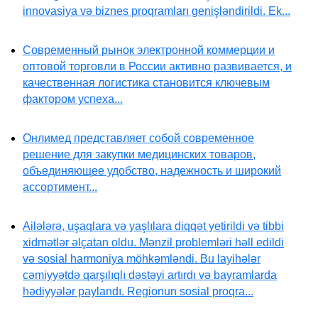
innovasiya və biznes proqramları genişləndirildi. Ek...
Современный рынок электронной коммерции и
оптовой торговли в России активно развивается, и
качественная логистика становится ключевым
фактором успеха...
Онлимед представляет собой современное
решение для закупки медицинских товаров,
объединяющее удобство, надежность и широкий
ассортимент...
Ailələrə, uşaqlara və yaşlılara diqqət yetirildi və tibbi
xidmətlər əlçatan oldu. Mənzil problemləri həll edildi
və sosial harmoniya möhkəmləndi. Bu layihələr
cəmiyyətdə qarşılıqlı dəstəyi artırdı və bayramlarda
hədiyyələr paylandı. Regionun sosial proqra...