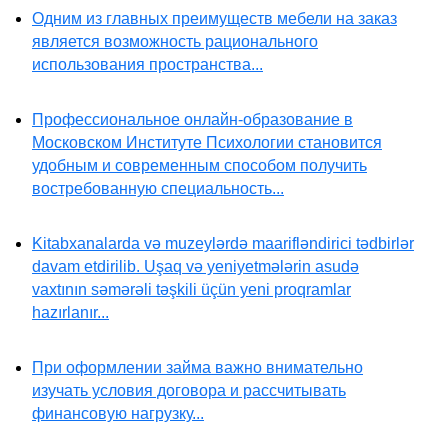
Одним из главных преимуществ мебели на заказ
является возможность рационального
использования пространства...
Профессиональное онлайн-образование в
Московском Институте Психологии становится
удобным и современным способом получить
востребованную специальность...
Kitabxanalarda və muzeylərdə maarifləndirici tədbirlər
davam etdirilib. Uşaq və yeniyetmələrin asudə
vaxtının səmərəli təşkili üçün yeni proqramlar
hazırlanır...
При оформлении займа важно внимательно
изучать условия договора и рассчитывать
финансовую нагрузку...