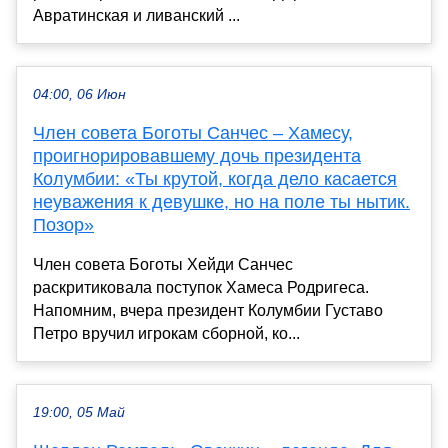
Авратинская и ливанский ...
04:00, 06 Июн
Член совета Боготы Санчес – Хамесу,
проигнорировавшему дочь президента
Колумбии: «Ты крутой, когда дело касается
неуважения к девушке, но на поле ты нытик.
Позор»
Член совета Боготы Хейди Санчес
раскритиковала поступок Хамеса Родригеса.
Напомним, вчера президент Колумбии Густаво
Петро вручил игрокам сборной, ко...
19:00, 05 Май