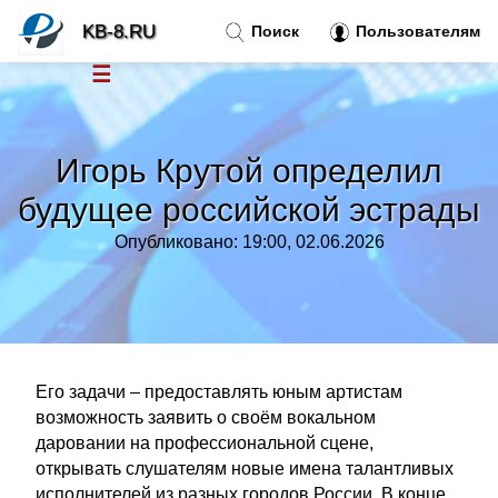
KB-8.RU
Поиск
Пользователям
☰
Новости
»
Игорь Крутой определил
Тренды новостей
»
будущее российской эстрады
Опубликовано: 19:00, 02.06.2026
Рубрики
»
Правила
»
Контакт
»
Его задачи – предоставлять юным артистам
возможность заявить о своём вокальном
даровании на профессиональной сцене,
открывать слушателям новые имена талантливых
исполнителей из разных городов России. В конце