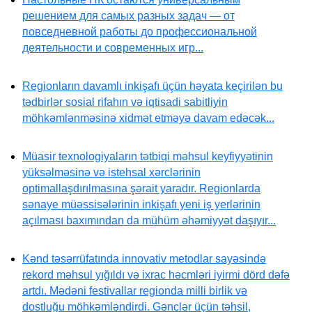
решением для самых разных задач — от
повседневной работы до профессиональной
деятельности и современных игр...
Regionların davamlı inkişafı üçün həyata keçirilən bu
tədbirlər sosial rifahın və iqtisadi sabitliyin
möhkəmlənməsinə xidmət etməyə davam edəcək...
Müasir texnologiyaların tətbiqi məhsul keyfiyyətinin
yüksəlməsinə və istehsal xərclərinin
optimallaşdırılmasına şərait yaradır. Regionlarda
sənaye müəssisələrinin inkişafı yeni iş yerlərinin
açılması baxımından da mühüm əhəmiyyət daşıyır...
Kənd təsərrüfatında innovativ metodlar sayəsində
rekord məhsul yığıldı və ixrac həcmləri iyirmi dörd dəfə
artdı. Mədəni festivallar regionda milli birlik və
dostluğu möhkəmləndirdi. Gənclər üçün təhsil,