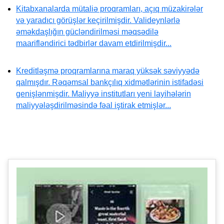
Kitabxanalarda mütaliə proqramları, açıq müzakirələr
və yaradıcı görüşlər keçirilmişdir. Valideynlərlə
əməkdaşlığın gücləndirilməsi məqsədilə
maarifləndirici tədbirlər davam etdirilmişdir...
Kreditləşmə proqramlarına maraq yüksək səviyyədə
qalmışdır. Rəqəmsal bankçılıq xidmətlərinin istifadəsi
genişlənmişdir. Maliyyə institutları yeni layihələrin
maliyyələşdirilməsində fəal iştirak etmişlər...