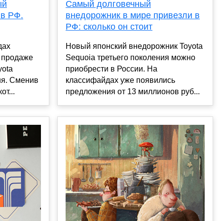
ый
Самый долговечный
в РФ.
внедорожник в мире привезли в
РФ: сколько он стоит
дах
Новый японский внедорожник Toyota
 продаже
Sequoia третьего поколения можно
yota
приобрести в России. На
ия. Сменив
классифайдах уже появились
т...
предложения от 13 миллионов руб...