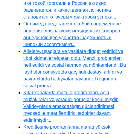
и оптовой торговли в России активно
развивается, и качественная логистика
становится ключевым фактором успеха...
Онлимед представляет собой современное
решение для закупки медицинских товаров,
объединяющее удобство, надежность и
широкий ассортимент...
Ailələrə, uşaqlara və yaşlılara diqqət yetirildi və
tibbi xidmətlər əlçatan oldu. Mənzil problemləri
həll edildi və sosial harmoniya möhkəmləndi. Bu
layihələr cəmiyyətdə qarşılıqlı dəstəyi artırdı və
bayramlarda hədiyyələr paylandı. Regionun
sosial proqra...
Kitabxanalarda mütaliə proqramları, açıq
müzakirələr və yaradıcı görüşlər keçirilmişdir.
Valideynlərlə əməkdaşlığın gücləndirilməsi
məqsədilə maarifləndirici tədbirlər davam
etdirilmişdir...
Kreditləşmə proqramlarına maraq yüksək
səviyyədə qalmışdır. Rəqəmsal bankçılıq