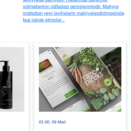
xidmətlərinin istifadəsi genişlənmişdir. Maliyyə
institutları yeni layihələrin maliyyələşdirilməsində
fəal iştirak etmişlər...
01:00, 09 Май