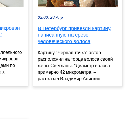
02:00, 28 Апр
микровэн
В Петербург привезли картину,
:
написанную на срезе
человеческого волоса
аллельного
Картину "Чёрная точка" автор
микровэн
расположил на торце волоса своей
цами по
жены Светланы. "Диаметр волоса
ов.
примерно 42 микрометра, –
.
рассказал Владимир Анискин. – ...