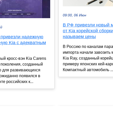
09:00, 06 Июн
В РФ привезли новый 
ай
от Kia корейской сборки
называем цены
 привезли надежную
ную Kia с адекватным
В Россию по каналам пар
импорта начали завозить 
Kia Ray, созданный корей
ый кросс-вэн Kia Carens
примеру японских кей-кар
 поколения, созданный
Компактный автомобиль ..
о для развивающихся
еожиданно появился в
те российских к...