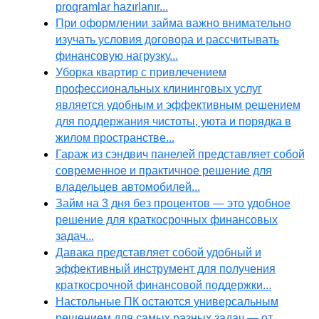
proqramlar hazırlanır...
При оформлении займа важно внимательно
изучать условия договора и рассчитывать
финансовую нагрузку...
Уборка квартир с привлечением
профессиональных клининговых услуг
является удобным и эффективным решением
для поддержания чистоты, уюта и порядка в
жилом пространстве...
Гараж из сэндвич панелей представляет собой
современное и практичное решение для
владельцев автомобилей...
Займ на 3 дня без процентов — это удобное
решение для краткосрочных финансовых
задач...
Давака представляет собой удобный и
эффективный инструмент для получения
краткосрочной финансовой поддержки...
Настольные ПК остаются универсальным
решением для самых разных задач — от