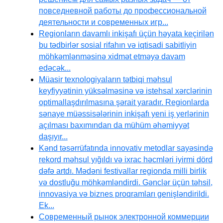
повседневной работы до профессиональной
деятельности и современных игр...
Regionların davamlı inkişafı üçün həyata keçirilən
bu tədbirlər sosial rifahın və iqtisadi sabitliyin
möhkəmlənməsinə xidmət etməyə davam
edəcək...
Müasir texnologiyaların tətbiqi məhsul
keyfiyyətinin yüksəlməsinə və istehsal xərclərinin
optimallaşdırılmasına şərait yaradır. Regionlarda
sənaye müəssisələrinin inkişafı yeni iş yerlərinin
açılması baxımından da mühüm əhəmiyyət
daşıyır...
Kənd təsərrüfatında innovativ metodlar sayəsində
rekord məhsul yığıldı və ixrac həcmləri iyirmi dörd
dəfə artdı. Mədəni festivallar regionda milli birlik
və dostluğu möhkəmləndirdi. Gənclər üçün təhsil,
innovasiya və biznes proqramları genişləndirildi.
Ek...
Современный рынок электронной коммерции