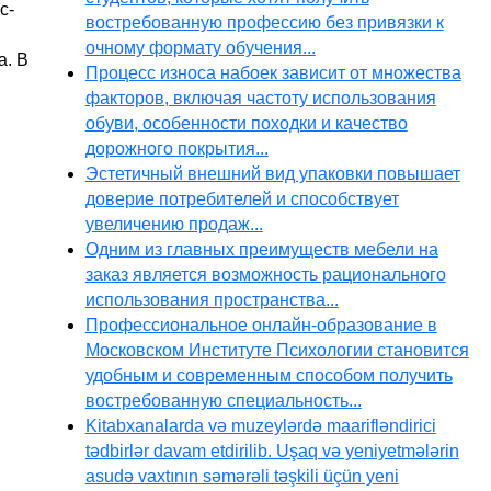
с-
востребованную профессию без привязки к
очному формату обучения...
а. В
Процесс износа набоек зависит от множества
факторов, включая частоту использования
обуви, особенности походки и качество
дорожного покрытия...
Эстетичный внешний вид упаковки повышает
доверие потребителей и способствует
увеличению продаж...
Одним из главных преимуществ мебели на
заказ является возможность рационального
использования пространства...
Профессиональное онлайн-образование в
Московском Институте Психологии становится
удобным и современным способом получить
востребованную специальность...
Kitabxanalarda və muzeylərdə maarifləndirici
tədbirlər davam etdirilib. Uşaq və yeniyetmələrin
asudə vaxtının səmərəli təşkili üçün yeni