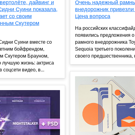
Очень надежный рамн
вертолёте, дайвинг и
внедорожник привезли 
Сидни Суини показала,
Цена вопроса
ает со своим
нным Скутером
На российских классифай
появились предложения о
рамного внедорожника To
Сидни Суини вместе со
Sequoia третьего поколен
летним бойфрендом,
своего предшественника, ко
м Скутером Брауном,
 лучшую жизнь: актриса
 соцсети видео, в...