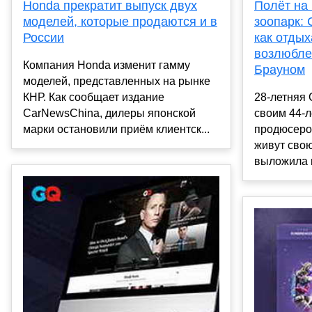
Honda прекратит выпуск двух
Полёт на 
моделей, которые продаются и в
зоопарк: 
России
как отдых
возлюбле
Компания Honda изменит гамму
Брауном
моделей, представленных на рынке
КНР. Как сообщает издание
28-летняя 
CarNewsChina, дилеры японской
своим 44-
марки остановили приём клиентск...
продюсеро
живут свою
выложила в