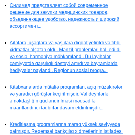
Онлимед представляет собой современное
решение для закупки медицинских товаров,
объединяющее удобство, надежность и широкий
ассортимент...
Ailələrə, uşaqlara və yaşlılara diqqət yetirildi və tibbi
xidmətlər əlçatan oldu. Mənzil problemləri həll edildi
və sosial harmoniya möhkəmləndi. Bu layihələr
cəmiyyətdə qarşılıqlı dəstəyi artırdı və bayramlarda
hədiyyələr paylandı. Regionun sosial proqra...
Kitabxanalarda mütaliə proqramları, açıq müzakirələr
və yaradıcı görüşlər keçirilmişdir. Valideynlərlə
əməkdaşlığın gücləndirilməsi məqsədilə
maarifləndirici tədbirlər davam etdirilmişdir...
Kreditləşmə proqramlarına maraq yüksək səviyyədə
qalmışdır. Rəqəmsal bankçılıq xidmətlərinin istifadəsi