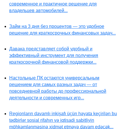
современное и практичное решение для
владельцев автомобилей...
Займ на 3 дня без процентов — это удобное
решение для краткосрочных финансовых задач...
Давака представляет собой удобный и
эффективный инструмент для получения
краткосрочной финансовой поддержки...
Настольные ПК остаются универсальным
решением для самых разных задач — от
повседневной работы до профессиональной
деятельности и современных игр...
Regionların davamlı inkişafı üçün həyata keçirilən bu
tədbirlər sosial rifahın və iqtisadi sabitliyin
möhkəmlənməsinə xidmət etməyə davam edəcək...