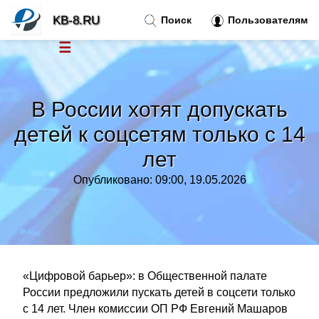
KB-8.RU
Поиск
Пользователям
☰
Новости
»
В России хотят допускать
Тренды новостей
»
детей к соцсетям только с 14
лет
Рубрики
»
Опубликовано: 09:00, 19.05.2026
Правила
»
Контакт
»
«Цифровой барьер»: в Общественной палате
России предложили пускать детей в соцсети только
с 14 лет. Член комиссии ОП РФ Евгений Машаров