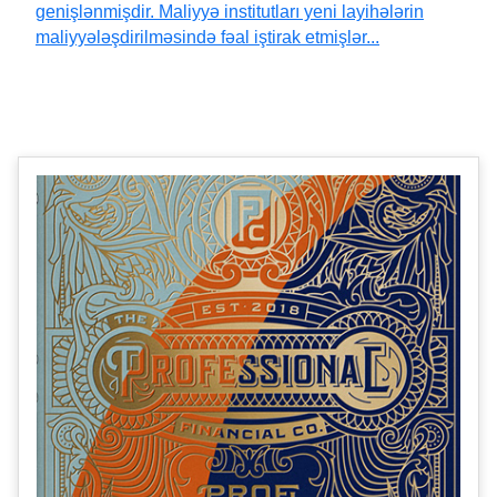
genişlənmişdir. Maliyyə institutları yeni layihələrin
maliyyələşdirilməsində fəal iştirak etmişlər...