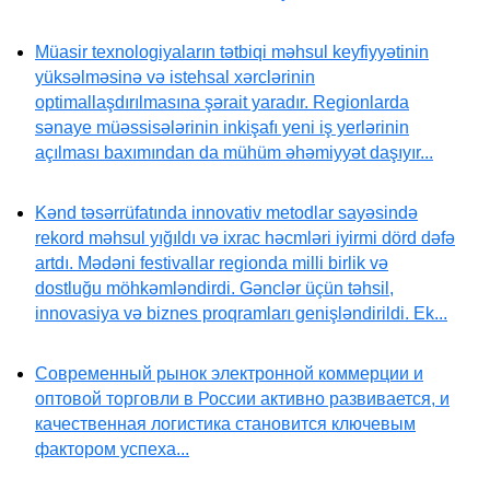
Müasir texnologiyaların tətbiqi məhsul keyfiyyətinin
yüksəlməsinə və istehsal xərclərinin
optimallaşdırılmasına şərait yaradır. Regionlarda
sənaye müəssisələrinin inkişafı yeni iş yerlərinin
açılması baxımından da mühüm əhəmiyyət daşıyır...
Kənd təsərrüfatında innovativ metodlar sayəsində
rekord məhsul yığıldı və ixrac həcmləri iyirmi dörd dəfə
artdı. Mədəni festivallar regionda milli birlik və
dostluğu möhkəmləndirdi. Gənclər üçün təhsil,
innovasiya və biznes proqramları genişləndirildi. Ek...
Современный рынок электронной коммерции и
оптовой торговли в России активно развивается, и
качественная логистика становится ключевым
фактором успеха...