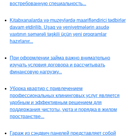
востребованную специальность...
Kitabxanalarda və muzeylərdə maarifləndirici tədbirlər
davam etdirilib. Uşaq və yeniyetmələrin asudə
vaxtının səmərəli təşkili üçün yeni proqramlar
hazırlanır...
При оформлении займа важно внимательно
изучать условия договора и рассчитывать
финансовую нагрузку...
Уборка квартир с привлечением
профессиональных клининговых услуг является
удобным и эффективным решением для
поддержания чистоты, уюта и порядка в жилом
пространстве...
Гараж из сэндвич панелей представляет собой