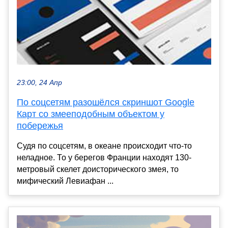
23:00, 24 Апр
По соцсетям разошёлся скриншот Google
Карт со змееподобным объектом у
побережья
Судя по соцсетям, в океане происходит что-то
неладное. То у берегов Франции находят 130-
метровый скелет доисторического змея, то
мифический Левиафан ...