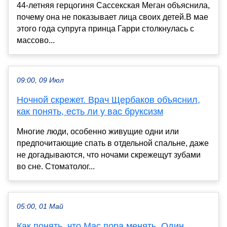
44-летняя герцогиня Сассекская Меган объяснила,
почему она не показывает лица своих детей.В мае
этого года супруга принца Гарри столкнулась с
массово...
09:00, 09 Июл
Ночной скрежет. Врач Щербаков объяснил,
как понять, есть ли у вас бруксизм
Многие люди, особенно живущие одни или
предпочитающие спать в отдельной спальне, даже
не догадываются, что ночами скрежещут зубами
во сне. Стоматолог...
05:00, 01 Май
Как понять, что Mac пора менять. Один