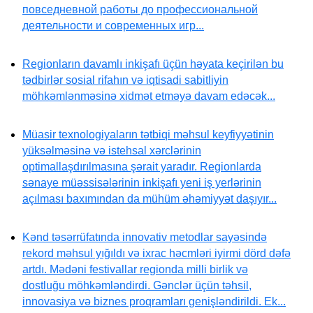
повседневной работы до профессиональной
деятельности и современных игр...
Regionların davamlı inkişafı üçün həyata keçirilən bu
tədbirlər sosial rifahın və iqtisadi sabitliyin
möhkəmlənməsinə xidmət etməyə davam edəcək...
Müasir texnologiyaların tətbiqi məhsul keyfiyyətinin
yüksəlməsinə və istehsal xərclərinin
optimallaşdırılmasına şərait yaradır. Regionlarda
sənaye müəssisələrinin inkişafı yeni iş yerlərinin
açılması baxımından da mühüm əhəmiyyət daşıyır...
Kənd təsərrüfatında innovativ metodlar sayəsində
rekord məhsul yığıldı və ixrac həcmləri iyirmi dörd dəfə
artdı. Mədəni festivallar regionda milli birlik və
dostluğu möhkəmləndirdi. Gənclər üçün təhsil,
innovasiya və biznes proqramları genişləndirildi. Ek...