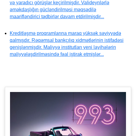
və yaradıcı görüşlər keçirilmişdir. Valideynlərlə
əməkdaşlığın gücləndirilməsi məqsədilə
maarifləndirici tədbirlər davam etdirilmişdir...
Kreditləşmə proqramlarına maraq yüksək səviyyədə
qalmışdır. Rəqəmsal bankçılıq xidmətlərinin istifadəsi
genişlənmişdir. Maliyyə institutları yeni layihələrin
maliyyələşdirilməsində fəal iştirak etmişlər...