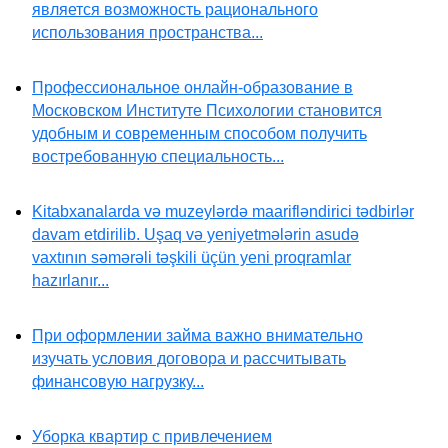
является возможность рационального
использования пространства...
Профессиональное онлайн-образование в
Московском Институте Психологии становится
удобным и современным способом получить
востребованную специальность...
Kitabxanalarda və muzeylərdə maarifləndirici tədbirlər
davam etdirilib. Uşaq və yeniyetmələrin asudə
vaxtının səmərəli təşkili üçün yeni proqramlar
hazırlanır...
При оформлении займа важно внимательно
изучать условия договора и рассчитывать
финансовую нагрузку...
Уборка квартир с привлечением