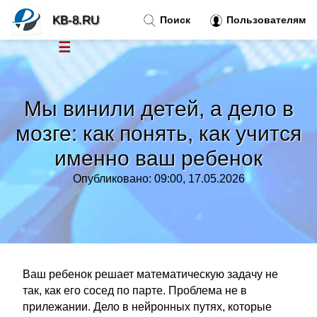
KB-8.RU
Поиск
Пользователям
☰
Новости
»
Мы винили детей, а дело в
Тренды новостей
»
мозге: как понять, как учится
именно ваш ребенок
Рубрики
»
Опубликовано: 09:00, 17.05.2026
Правила
»
Контакт
»
Ваш ребенок решает математическую задачу не
так, как его сосед по парте. Проблема не в
прилежании. Дело в нейронных путях, которые