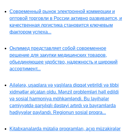
Современный рынок электронной коммерции и
оптовой торговли в России активно развивается, и
качественная логистика становится ключевым
фактором успеха...
Онлимед представляет собой современное
решение для закупки медицинских товаров,
объединяющее удобство, надежность и широкий
ассортимент...
Ailələrə, uşaqlara və yaşlılara diqqət yetirildi və tibbi
xidmətlər əlçatan oldu. Mənzil problemləri həll edildi
və sosial harmoniya möhkəmləndi. Bu layihələr
cəmiyyətdə qarşılıqlı dəstəyi artırdı və bayramlarda
hədiyyələr paylandı. Regionun sosial proqra...
Kitabxanalarda mütaliə proqramları, açıq müzakirələr