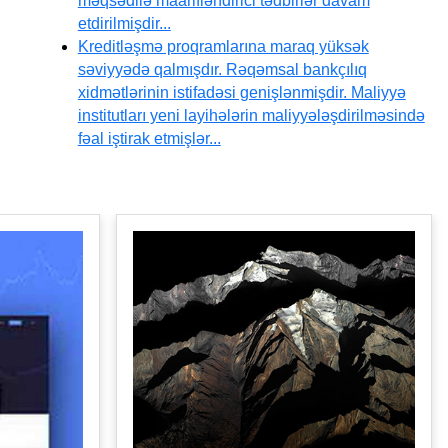
məqsədilə maarifləndirici tədbirlər davam
etdirilmişdir...
Kreditləşmə proqramlarına maraq yüksək
səviyyədə qalmışdır. Rəqəmsal bankçılıq
xidmətlərinin istifadəsi genişlənmişdir. Maliyyə
institutları yeni layihələrin maliyyələşdirilməsində
fəal iştirak etmişlər...