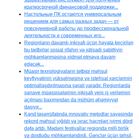
краткосрочной финансовой поддержки...
Настольные ПК остаются универсальным
решением для самых разных задач — от
повседневной работы до профессиональной
деятельности и современных игр...
Regionların davamlı inkişafı üçün həyata keçirilən
bu tədbirlər sosial rifahın və iqtisadi sabitliyin
möhkəmlənməsinə xidmət etməyə davam
edəcək...
Müasir texnologiyaların tətbiqi məhsul
keyfiyyətinin yüksəlməsinə və istehsal xərclərinin
optimallaşdırılmasına şərait yaradır. Regionlarda
sənaye müəssisələrinin inkişafı yeni iş yerlərinin
açılması baxımından da mühüm əhəmiyyət
daşıyır...
Kənd təsərrüfatında innovativ metodlar sayəsində
rekord məhsul yığıldı və ixrac həcmləri iyirmi dörd
dəfə artdı. Mədəni festivallar regionda milli birlik
və dostluğu möhkəmləndirdi. Gənclər üçün təhsil,