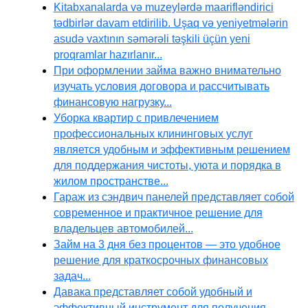
Kitabxanalarda və muzeylərdə maarifləndirici
tədbirlər davam etdirilib. Uşaq və yeniyetmələrin
asudə vaxtının səmərəli təşkili üçün yeni
proqramlar hazırlanır...
При оформлении займа важно внимательно
изучать условия договора и рассчитывать
финансовую нагрузку...
Уборка квартир с привлечением
профессиональных клининговых услуг
является удобным и эффективным решением
для поддержания чистоты, уюта и порядка в
жилом пространстве...
Гараж из сэндвич панелей представляет собой
современное и практичное решение для
владельцев автомобилей...
Займ на 3 дня без процентов — это удобное
решение для краткосрочных финансовых
задач...
Давака представляет собой удобный и
эффективный инструмент для получения