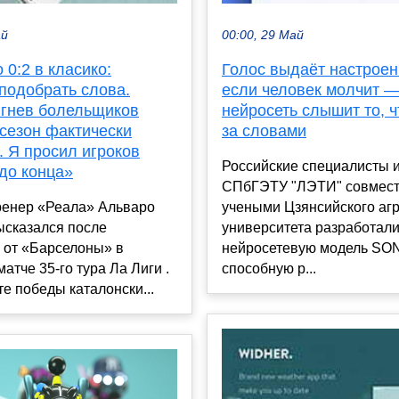
ай
00:00, 29 Май
 0:2 в класико:
Голос выдаёт настроен
подобрать слова.
если человек молчит —
гнев болельщиков
нейросеть слышит то, ч
 сезон фактически
за словами
. Я просил игроков
Российские специалисты 
до конца»
СПбГЭТУ "ЛЭТИ" совмест
ренер «Реала» Альваро
учеными Цзянсийского аг
ысказался после
университета разработал
 от «Барселоны» в
нейросетевую модель SO
атче 35-го тура Ла Лиги .
способную р...
те победы каталонски...