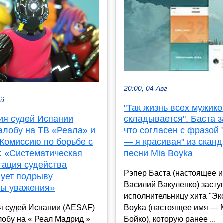
20:00, 04 Авг
ай
"Так жизнь всех мужико
ия судей Испании
складывается". Баста з
алобу на ТВ «Реала» и
что согласен с фразой
 Комиссию по борьбе с
— я красивая" из скан
: «Систематическая
песни Mia Boyka
тация судейства
Рэпер Баста (настоящее 
вует подрыву
Василий Вакуленко) засту
ы уважения»
исполнительницу хита "Эк
я судей Испании (AESAF)
Boyka (настоящее имя — 
обу на « Реал Мадрид »
Бойко), которую ранее ...