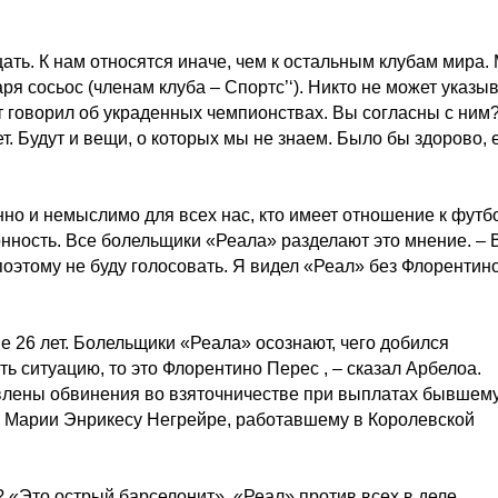
ать. К нам относятся иначе, чем к остальным клубам мира.
аря сосьос (членам клуба – Спортс’‘). Никто не может указы
нт говорил об украденных чемпионствах. Вы согласны с ним?
т. Будут и вещи, о которых мы не знаем. Было бы здорово, 
но и немыслимо для всех нас, кто имеет отношение к футбо
онность. Все болельщики «Реала» разделают это мнение. – 
оэтому не буду голосовать. Я видел «Реал» без Флорентино
ие 26 лет. Болельщики «Реала» осознают, чего добился
ть ситуацию, то это Флорентино Перес , – сказал Арбелоа.
влены обвинения во взяточничестве при выплатах бывшем
се Марии Энрикесу Негрейре, работавшему в Королевской
 «Это острый барселонит». «Реал» против всех в деле