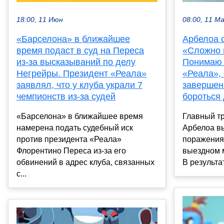
18:00, 11 Июн
08:00, 11 М
«Барселона» в ближайшее
Арбелоа о
время подаст в суд на Переса
«Сложно 
из-за высказываний по делу
Понимаю 
Негрейры. Президент «Реала»
«Реала»,
заявлял, что у клуба украли 7
завершен
чемпионств из-за судей
бороться 
«Барселона» в ближайшее время
Главный т
намерена подать судебный иск
Арбелоа в
против президента «Реала»
поражения
Флорентино Переса из-за его
выездном м
обвинений в адрес клуба, связанных
В результа
с...