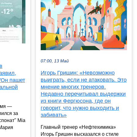
07:00, 13 Май
в
Игорь Гришин: «Невозможно
аявил,
выиграть, если не атаковать. Это
 "Он пашет
мнение многих тренеров.
дальной
Недавно перечитывал выдержки
из книги Фергюсона, где он
имя —
говорит, что нужно выходить и
пился за
забивать»
спонат" Mia
Главный тренер «Нефтехимика»
Мария
Игорь Гришин высказался о стиле