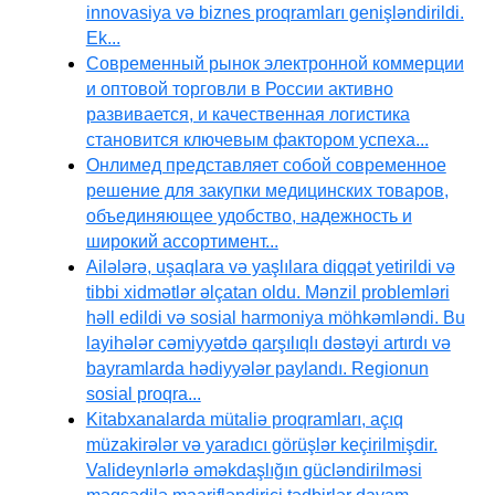
innovasiya və biznes proqramları genişləndirildi.
Ek...
Современный рынок электронной коммерции
и оптовой торговли в России активно
развивается, и качественная логистика
становится ключевым фактором успеха...
Онлимед представляет собой современное
решение для закупки медицинских товаров,
объединяющее удобство, надежность и
широкий ассортимент...
Ailələrə, uşaqlara və yaşlılara diqqət yetirildi və
tibbi xidmətlər əlçatan oldu. Mənzil problemləri
həll edildi və sosial harmoniya möhkəmləndi. Bu
layihələr cəmiyyətdə qarşılıqlı dəstəyi artırdı və
bayramlarda hədiyyələr paylandı. Regionun
sosial proqra...
Kitabxanalarda mütaliə proqramları, açıq
müzakirələr və yaradıcı görüşlər keçirilmişdir.
Valideynlərlə əməkdaşlığın gücləndirilməsi