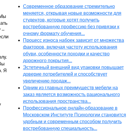
Современное образование стремительно
меняется, открывая новые возможности для
 Мы
студентов, которые хотят получить
вать
востребованную профессию без привязки к
 –
очному формату обучения...
если
Процесс износа набоек зависит от множества
факторов, включая частоту использования
обуви, особенности походки и качество
лу.
дорожного покрытия...
Вы
Эстетичный внешний вид упаковки повышает
. Я
доверие потребителей и способствует
увеличению продаж...
Одним из главных преимуществ мебели на
заказ является возможность рационального
использования пространства...
у
Профессиональное онлайн-образование в
Московском Институте Психологии становится
удобным и современным способом получить
востребованную специальность...