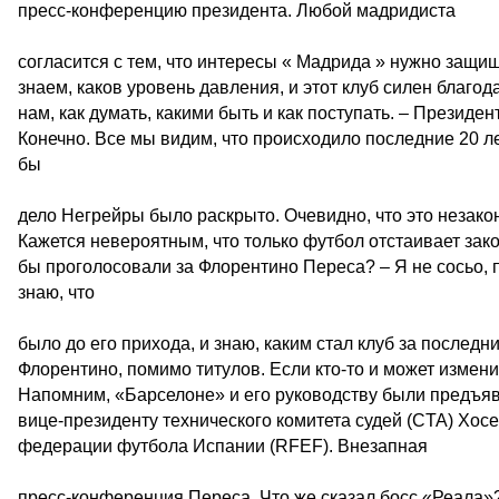
пресс-конференцию президента. Любой мадридиста
согласится с тем, что интересы « Мадрида » нужно защищ
знаем, каков уровень давления, и этот клуб силен благод
нам, как думать, какими быть и как поступать. – Президе
Конечно. Все мы видим, что происходило последние 20 ле
бы
дело Негрейры было раскрыто. Очевидно, что это незакон
Кажется невероятным, что только футбол отстаивает зак
бы проголосовали за Флорентино Переса? – Я не сосьо, п
знаю, что
было до его прихода, и знаю, каким стал клуб за последн
Флорентино, помимо титулов. Если кто-то и может измени
Напомним, «Барселоне» и его руководству были предъя
вице-президенту технического комитета судей (CTA) Хо
федерации футбола Испании (RFEF). Внезапная
пресс-конференция Переса. Что же сказал босс «Реала»?