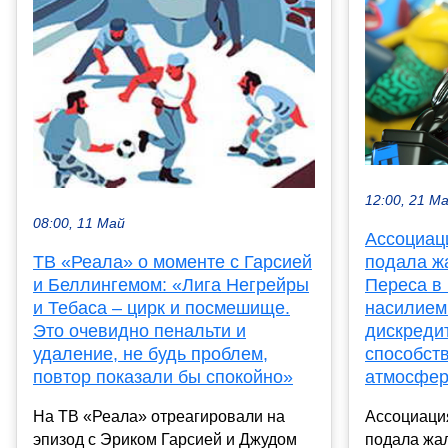
12:00, 21 М
08:00, 11 Май
Ассоциац
подала ж
ТВ «Реала» о моменте с Гарсией
Переса в
и Беллингемом: «Лига Негрейры
насилием
и Тебаса – цирк и посмешище.
дискреди
Это очевидно пенальти и
способст
удаление, не будь проблем,
атмосфер
повтор показали бы спокойно»
Ассоциаци
На ТВ «Реала» отреагировали на
подала жал
эпизод с Эриком Гарсией и Джудом