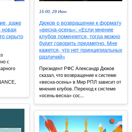
15:00, 29 Июн
Дюков о возвращении к формату
ие, даже
«весна-осень»: «Если мнение
 новая
клубов поменяется, тогда можно
то скрыто
будет говорить предметно. Мне
кажется, что нет принципиальных
из
различий»
но с
Президент РФС Александр Дюков
рарного
сказал, что возвращение к системе
и
«весна-осень» в Мир РПЛ зависит от
NANCE,
мнения клубов. Переход к системе
«осень-весна» сос...