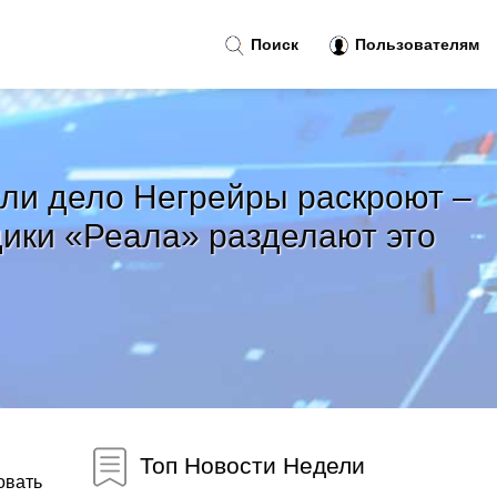
Поиск
Пользователям
сли дело Негрейры раскроют –
щики «Реала» разделают это
Топ Новости Недели
овать