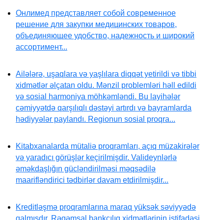
Онлимед представляет собой современное
решение для закупки медицинских товаров,
объединяющее удобство, надежность и широкий
ассортимент...
Ailələrə, uşaqlara və yaşlılara diqqət yetirildi və tibbi
xidmətlər əlçatan oldu. Mənzil problemləri həll edildi
və sosial harmoniya möhkəmləndi. Bu layihələr
cəmiyyətdə qarşılıqlı dəstəyi artırdı və bayramlarda
hədiyyələr paylandı. Regionun sosial proqra...
Kitabxanalarda mütaliə proqramları, açıq müzakirələr
və yaradıcı görüşlər keçirilmişdir. Valideynlərlə
əməkdaşlığın gücləndirilməsi məqsədilə
maarifləndirici tədbirlər davam etdirilmişdir...
Kreditləşmə proqramlarına maraq yüksək səviyyədə
qalmışdır. Rəqəmsal bankçılıq xidmətlərinin istifadəsi