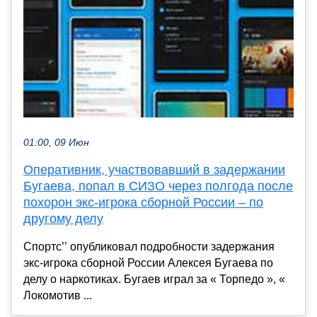
01:00, 09 Июн
Оперативник, участвовавший в задержании
Бугаева, попал в СИЗО через полгода после
похорон экс-игрока сборной России – по
другому делу
Спортс’’ опубликовал подробности задержания
экс-игрока сборной России Алексея Бугаева по
делу о наркотиках. Бугаев играл за « Торпедо », «
Локомотив ...