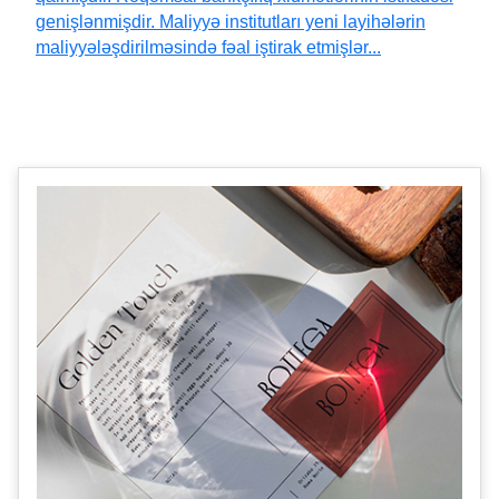
genişlənmişdir. Maliyyə institutları yeni layihələrin
maliyyələşdirilməsində fəal iştirak etmişlər...