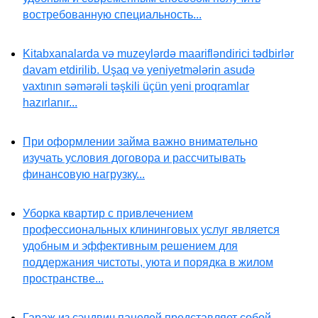
востребованную специальность...
Kitabxanalarda və muzeylərdə maarifləndirici tədbirlər
davam etdirilib. Uşaq və yeniyetmələrin asudə
vaxtının səmərəli təşkili üçün yeni proqramlar
hazırlanır...
При оформлении займа важно внимательно
изучать условия договора и рассчитывать
финансовую нагрузку...
Уборка квартир с привлечением
профессиональных клининговых услуг является
удобным и эффективным решением для
поддержания чистоты, уюта и порядка в жилом
пространстве...
Гараж из сэндвич панелей представляет собой