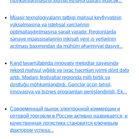
möhkəmlənməsinə xidmət etməyə davam edəcək...
Müasir texnologiyaların tətbiqi məhsul keyfiyyətinin
yüksəlməsinə və istehsal xərclərinin
optimallaşdırılmasına şərait yaradır. Regionlarda
sənaye müəssisələrinin inkişafı yeni iş yerlərinin
açılması baxımından da mühüm əhəmiyyət daşıyır...
Kənd təsərrüfatında innovativ metodlar sayəsində
rekord məhsul yığıldı və ixrac həcmləri iyirmi dörd dəfə
artdı. Mədəni festivallar regionda milli birlik və
dostluğu möhkəmləndirdi. Gənclər üçün təhsil,
innovasiya və biznes proqramları genişləndirildi. Ek...
Современный рынок электронной коммерции и
оптовой торговли в России активно развивается, и
качественная логистика становится ключевым
фактором успеха...