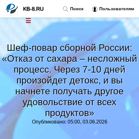
KB-8.RU
Поиск
Пользователям
☰
Новости
»
Шеф-повар сборной России:
Тренды новостей
»
«Отказ от сахара – несложный
процесс. Через 7-10 дней
Рубрики
»
произойдет детокс, и вы
Правила
начнете получать другое
»
удовольствие от всех
Контакт
»
продуктов»
Опубликовано: 05:00, 03.06.2026