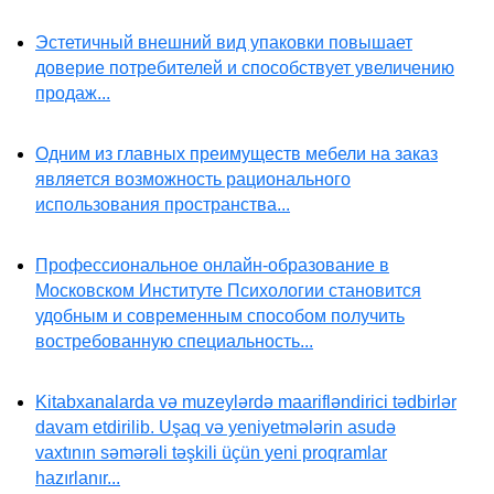
Эстетичный внешний вид упаковки повышает
доверие потребителей и способствует увеличению
продаж...
Одним из главных преимуществ мебели на заказ
является возможность рационального
использования пространства...
Профессиональное онлайн-образование в
Московском Институте Психологии становится
удобным и современным способом получить
востребованную специальность...
Kitabxanalarda və muzeylərdə maarifləndirici tədbirlər
davam etdirilib. Uşaq və yeniyetmələrin asudə
vaxtının səmərəli təşkili üçün yeni proqramlar
hazırlanır...