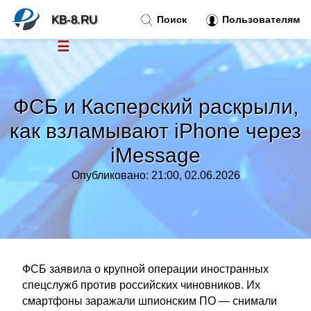
KB-8.RU
Поиск
Пользователям
☰
Новости
»
ФСБ и Касперский раскрыли,
Тренды новостей
»
как взламывают iPhone через
iMessage
Рубрики
»
Опубликовано: 21:00, 02.06.2026
Правила
»
Контакт
»
ФСБ заявила о крупной операции иностранных
спецслужб против российских чиновников. Их
смартфоны заражали шпионским ПО — снимали