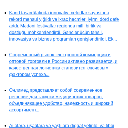
Kənd təsərrüfatında innovativ metodlar sayəsində
rekord məhsul yığıldı və ixrac həcmləri iyirmi dörd dəfə
artdı. Mədəni festivallar regionda milli birlik və
dostluğu möhkəmləndirdi. Gənclər üçün təhsil,
innovasiya və biznes proqramları genişləndirildi. Ek...
Современный рынок электронной коммерции и
оптовой торговли в России активно развивается, и
качественная логистика становится ключевым
фактором успеха...
Онлимед представляет собой современное
решение для закупки медицинских товаров,
объединяющее удобство, надежность и широкий
ассортимент...
Ailələrə, uşaqlara və yaşlılara diqqət yetirildi və tibbi