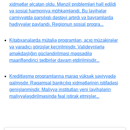
xidmətlər əlçatan oldu. Mənzil problemləri həll edildi
və sosial harmoniya möhkəmləndi. Bu layihələr
cəmiyyətdə qarşılıqlı dəstəyi artırdı və bayramlarda
hədiyyələr paylandı. Regionun sosial proqra...
Kitabxanalarda mütaliə proqramları, açıq müzakirələr
və yaradıcı görüşlər keçirilmişdir. Valideynlərlə
əməkdaşlığın gücləndirilməsi məqsədilə
maarifləndirici tədbirlər davam etdirilmişdir...
Kreditləşmə proqramlarına maraq yüksək səviyyədə
qalmışdır. Rəqəmsal bankçılıq xidmətlərinin istifadəsi
genişlənmişdir. Maliyyə institutları yeni layihələrin
maliyyələşdirilməsində fəal iştirak etmişlər...