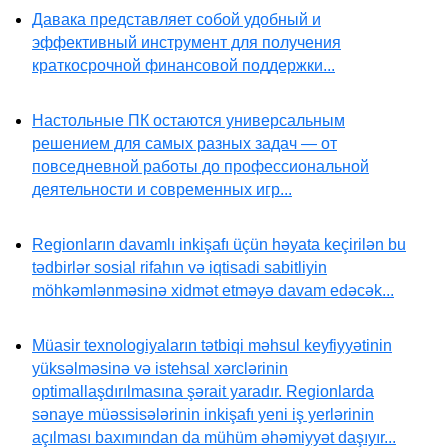
Давака представляет собой удобный и
эффективный инструмент для получения
краткосрочной финансовой поддержки...
Настольные ПК остаются универсальным
решением для самых разных задач — от
повседневной работы до профессиональной
деятельности и современных игр...
Regionların davamlı inkişafı üçün həyata keçirilən bu
tədbirlər sosial rifahın və iqtisadi sabitliyin
möhkəmlənməsinə xidmət etməyə davam edəcək...
Müasir texnologiyaların tətbiqi məhsul keyfiyyətinin
yüksəlməsinə və istehsal xərclərinin
optimallaşdırılmasına şərait yaradır. Regionlarda
sənaye müəssisələrinin inkişafı yeni iş yerlərinin
açılması baxımından da mühüm əhəmiyyət daşıyır...