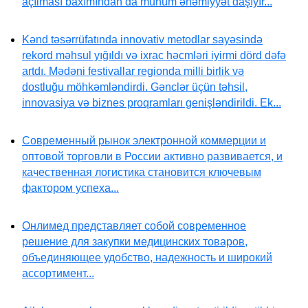
açılması baxımından da mühüm əhəmiyyət daşıyır...
Kənd təsərrüfatında innovativ metodlar sayəsində
rekord məhsul yığıldı və ixrac həcmləri iyirmi dörd dəfə
artdı. Mədəni festivallar regionda milli birlik və
dostluğu möhkəmləndirdi. Gənclər üçün təhsil,
innovasiya və biznes proqramları genişləndirildi. Ek...
Современный рынок электронной коммерции и
оптовой торговли в России активно развивается, и
качественная логистика становится ключевым
фактором успеха...
Онлимед представляет собой современное
решение для закупки медицинских товаров,
объединяющее удобство, надежность и широкий
ассортимент...