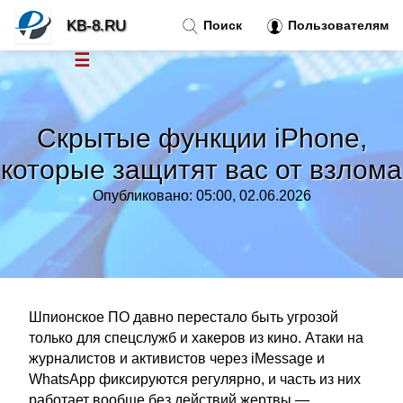
KB-8.RU
Поиск
Пользователям
☰
Новости
»
Скрытые функции iPhone,
Тренды новостей
»
которые защитят вас от взлома
Опубликовано: 05:00, 02.06.2026
Рубрики
»
Правила
»
Контакт
»
Шпионское ПО давно перестало быть угрозой
только для спецслужб и хакеров из кино. Атаки на
журналистов и активистов через iMessage и
WhatsApp фиксируются регулярно, и часть из них
работает вообще без действий жертвы —