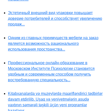
Эстетичный внешний вид упаковки повышает
доверие потребителей и способствует увеличению
продаж...
Одним из главных преимуществ мебели на заказ
является возможность рационального
использования пространства...
Профессиональное онлайн-образование в
Московском Институте Психологии становится
удобным и современным способом получить
востребованную специальность...
Kitabxanalarda və muzeylərdə maarifləndirici tədbirlər
davam etdirilib. Uşaq və yeniyetmələrin asudə
vaxtının səmərəli təşkili üçün yeni proqramlar
hazırlanır...