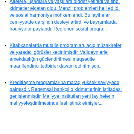
Ailələrə, uşaqlara və yaşlılara diqqət yetirildi və tibbi
xidmətlər əlçatan oldu. Mənzil problemləri həll edildi
və sosial harmoniya möhkəmləndi. Bu layihələr
cəmiyyətdə qarşılıqlı dəstəyi artırdı və bayramlarda
hədiyyələr paylandı. Regionun sosial proqra...
Kitabxanalarda mütaliə proqramları, açıq müzakirələr
və yaradıcı görüşlər keçirilmişdir. Valideynlərlə
əməkdaşlığın gücləndirilməsi məqsədilə
maarifləndirici tədbirlər davam etdirilmişdir...
Kreditləşmə proqramlarına maraq yüksək səviyyədə
qalmışdır. Rəqəmsal bankçılıq xidmətlərinin istifadəsi
genişlənmişdir. Maliyyə institutları yeni layihələrin
maliyyələşdirilməsində fəal iştirak etmişlər...