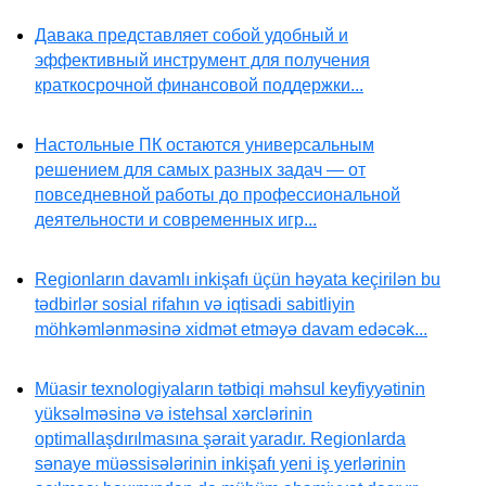
Давака представляет собой удобный и
эффективный инструмент для получения
краткосрочной финансовой поддержки...
Настольные ПК остаются универсальным
решением для самых разных задач — от
повседневной работы до профессиональной
деятельности и современных игр...
Regionların davamlı inkişafı üçün həyata keçirilən bu
tədbirlər sosial rifahın və iqtisadi sabitliyin
möhkəmlənməsinə xidmət etməyə davam edəcək...
Müasir texnologiyaların tətbiqi məhsul keyfiyyətinin
yüksəlməsinə və istehsal xərclərinin
optimallaşdırılmasına şərait yaradır. Regionlarda
sənaye müəssisələrinin inkişafı yeni iş yerlərinin