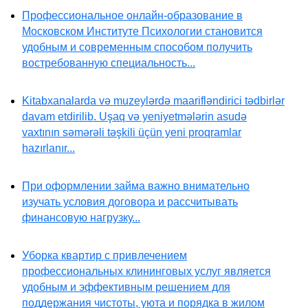
Профессиональное онлайн-образование в
Московском Институте Психологии становится
удобным и современным способом получить
востребованную специальность...
Kitabxanalarda və muzeylərdə maarifləndirici tədbirlər
davam etdirilib. Uşaq və yeniyetmələrin asudə
vaxtının səmərəli təşkili üçün yeni proqramlar
hazırlanır...
При оформлении займа важно внимательно
изучать условия договора и рассчитывать
финансовую нагрузку...
Уборка квартир с привлечением
профессиональных клининговых услуг является
удобным и эффективным решением для
поддержания чистоты, уюта и порядка в жилом