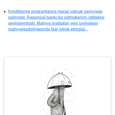
Kreditləşmə proqramlarına maraq yüksək səviyyədə
qalmışdır. Rəqəmsal bankçılıq xidmətlərinin istifadəsi
genişlənmişdir. Maliyyə institutları yeni layihələrin
maliyyələşdirilməsində fəal iştirak etmişlər...