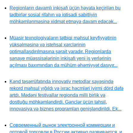
Regionların davamlı inkişafı üçün həyata keçirilən bu
tədbirlər sosial rifahın və iqtisadi sabitliyin
möhkəmlənməsinə xidmət etməyə davam edəcək...
Müasir texnologiyaların tətbiqi məhsul keyfiyyətinin
yüksəlməsinə və istehsal xərclərinin
optimallaşdırılmasına şərait yaradır. Regionlarda
sənaye müəssisələrinin inkişafı yeni iş yerlərinin
açılması baxımından da mühüm əhəmiyyət daşıyır...
Kənd təsərrüfatında innovativ metodlar sayəsində
rekord məhsul yığıldı və ixrac həcmləri iyirmi dörd dəfə
artdı. Mədəni festivallar regionda milli birlik və
dostluğu möhkəmləndirdi. Gənclər üçün təhsil,
innovasiya və biznes proqramları genişləndirildi. Ek...
Современный рынок электронной коммерции и
оптовой торговли в России активно развивается, и