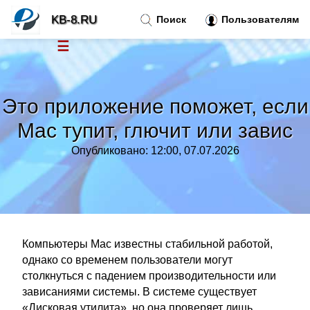
KB-8.RU
Поиск
Пользователям
☰
Новости
»
Это приложение поможет, если
Тренды новостей
»
Mac тупит, глючит или завис
Опубликовано: 12:00, 07.07.2026
Рубрики
»
Правила
»
Контакт
»
Компьютеры Mac известны стабильной работой,
однако со временем пользователи могут
столкнуться с падением производительности или
зависаниями системы. В системе существует
«Дисковая утилита», но она проверяет лишь