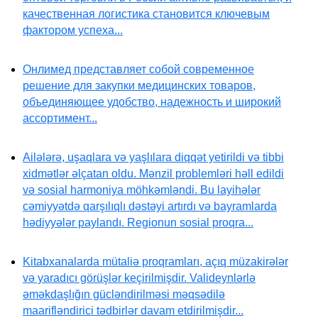
качественная логистика становится ключевым
фактором успеха...
Онлимед представляет собой современное
решение для закупки медицинских товаров,
объединяющее удобство, надежность и широкий
ассортимент...
Ailələrə, uşaqlara və yaşlılara diqqət yetirildi və tibbi
xidmətlər əlçatan oldu. Mənzil problemləri həll edildi
və sosial harmoniya möhkəmləndi. Bu layihələr
cəmiyyətdə qarşılıqlı dəstəyi artırdı və bayramlarda
hədiyyələr paylandı. Regionun sosial proqra...
Kitabxanalarda mütaliə proqramları, açıq müzakirələr
və yaradıcı görüşlər keçirilmişdir. Valideynlərlə
əməkdaşlığın gücləndirilməsi məqsədilə
maarifləndirici tədbirlər davam etdirilmişdir...