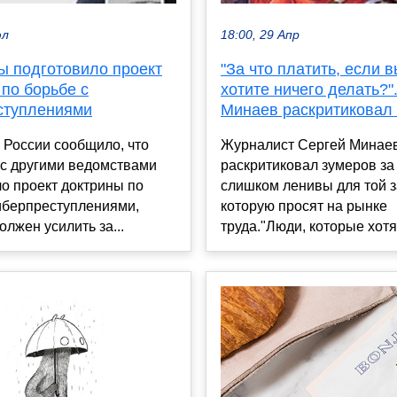
юл
18:00, 29 Апр
 подготовило проект
"За что платить, если в
по борьбе с
хотите ничего делать?"
ступлениями
Минаев раскритиковал
России сообщило, что
Журналист Сергей Минае
 с другими ведомствами
раскритиковал зумеров за 
о проект доктрины по
слишком ленивы для той 
иберпреступлениями,
которую просят на рынке
олжен усилить за...
труда."Люди, которые хотят