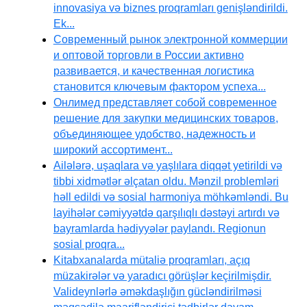
innovasiya və biznes proqramları genişləndirildi.
Ek...
Современный рынок электронной коммерции
и оптовой торговли в России активно
развивается, и качественная логистика
становится ключевым фактором успеха...
Онлимед представляет собой современное
решение для закупки медицинских товаров,
объединяющее удобство, надежность и
широкий ассортимент...
Ailələrə, uşaqlara və yaşlılara diqqət yetirildi və
tibbi xidmətlər əlçatan oldu. Mənzil problemləri
həll edildi və sosial harmoniya möhkəmləndi. Bu
layihələr cəmiyyətdə qarşılıqlı dəstəyi artırdı və
bayramlarda hədiyyələr paylandı. Regionun
sosial proqra...
Kitabxanalarda mütaliə proqramları, açıq
müzakirələr və yaradıcı görüşlər keçirilmişdir.
Valideynlərlə əməkdaşlığın gücləndirilməsi