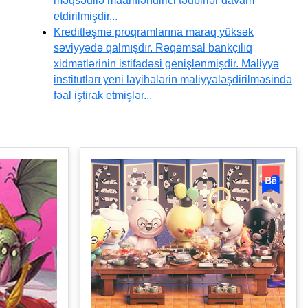
məqsədilə maarifləndirici tədbirlər davam
etdirilmişdir...
Kreditləşmə proqramlarına maraq yüksək
səviyyədə qalmışdır. Rəqəmsal bankçılıq
xidmətlərinin istifadəsi genişlənmişdir. Maliyyə
institutları yeni layihələrin maliyyələşdirilməsində
fəal iştirak etmişlər...