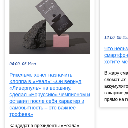
12:00, 09 И
Что нельз
смартфон
хотите ме
04:00, 06 Июн
В жару см
Рикельме хочет назначить
сломаться
Клоппа в «Реал»: «Он вернул
аккумулято
«Ливерпуль» на вершину,
в жаркие д
сделал «Боруссию» чемпионом и
прямо на г
оставил после себя характер и
самобытность – это важнее
трофеев»
Кандидат в президенты «Реала»