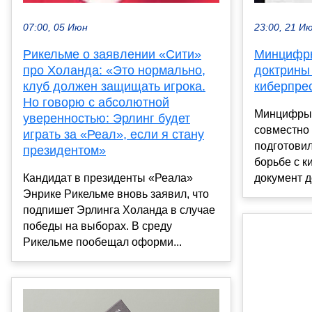
07:00, 05 Июн
23:00, 21 И
Рикельме о заявлении «Сити»
Минцифры
про Холанда: «Это нормально,
доктрины 
клуб должен защищать игрока.
киберпре
Но говорю с абсолютной
Минцифры 
уверенностью: Эрлинг будет
совместно
играть за «Реал», если я стану
подготовил
президентом»
борьбе с к
Кандидат в президенты «Реала»
документ д
Энрике Рикельме вновь заявил, что
подпишет Эрлинга Холанда в случае
победы на выборах. В среду
Рикельме пообещал оформи...