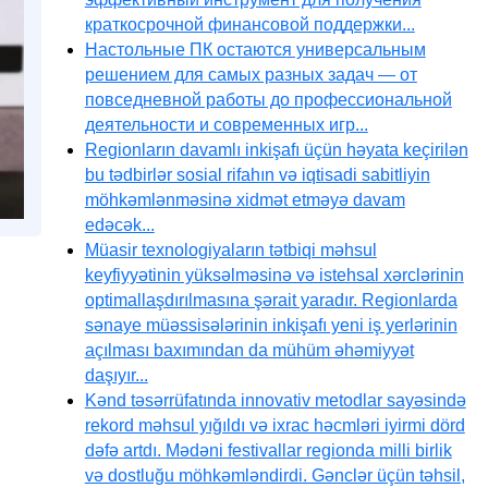
краткосрочной финансовой поддержки...
Настольные ПК остаются универсальным
решением для самых разных задач — от
повседневной работы до профессиональной
деятельности и современных игр...
Regionların davamlı inkişafı üçün həyata keçirilən
bu tədbirlər sosial rifahın və iqtisadi sabitliyin
möhkəmlənməsinə xidmət etməyə davam
edəcək...
Müasir texnologiyaların tətbiqi məhsul
keyfiyyətinin yüksəlməsinə və istehsal xərclərinin
optimallaşdırılmasına şərait yaradır. Regionlarda
sənaye müəssisələrinin inkişafı yeni iş yerlərinin
açılması baxımından da mühüm əhəmiyyət
daşıyır...
Kənd təsərrüfatında innovativ metodlar sayəsində
rekord məhsul yığıldı və ixrac həcmləri iyirmi dörd
dəfə artdı. Mədəni festivallar regionda milli birlik
və dostluğu möhkəmləndirdi. Gənclər üçün təhsil,