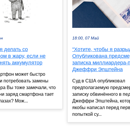
юн
18:00, 07 Май
я делать со
"Хотите, чтобы я разры
ом в жару, если не
Опубликована предсме
нять аккумулятор
записка миллиардера-
Джеффри Эпштейна
артфон может быстро
 и потребовать замены
Суд в США опубликовал
ра Вы тоже замечали, что
предполагаемую предсме
ни заряд смартфона тает
записку обвинённого в п
лазах? Мож...
Джеффри Эпштейна, кото
якобы написал перед пер
попыткой су...