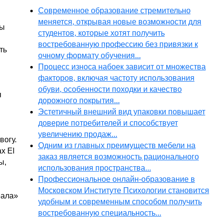
Современное образование стремительно
меняется, открывая новые возможности для
сы
студентов, которые хотят получить
востребованную профессию без привязки к
ть
очному формату обучения...
Процесс износа набоек зависит от множества
факторов, включая частоту использования
обуви, особенности походки и качество
я
дорожного покрытия...
Эстетичный внешний вид упаковки повышает
доверие потребителей и способствует
увеличению продаж...
вогу.
Одним из главных преимуществ мебели на
х El
заказ является возможность рационального
ы,
использования пространства...
Профессиональное онлайн-образование в
Московском Институте Психологии становится
еала»
удобным и современным способом получить
востребованную специальность...