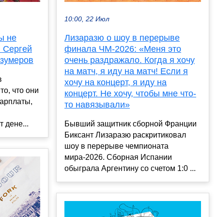
10:00, 22 Июл
Лизаразю о шоу в перерыве
ы не
финала ЧМ-2026: «Меня это
. Сергей
очень раздражало. Когда я хочу
 зумеров
на матч, я иду на матч! Если я
в
хочу на концерт, я иду на
то, что они
концерт. Не хочу, чтобы мне что-
зарплаты,
то навязывали»
Бывший защитник сборной Франции
 дене...
Биксант Лизаразю раскритиковал
шоу в перерыве чемпионата
мира-2026. Сборная Испании
обыграла Аргентину со счетом 1:0 ...