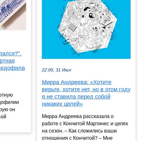
дался?".
ртная
педофила
22:00, 31 Июл
Мирра Андреева: «Хотите
верьте, хотите нет, но в этом году
ртную
я не ставила перед собой
едофилии
никаких целей»
рую он
Мирра Андреева рассказала о
вой
работе с Кончитой Мартинес и целях
на сезон. – Как сложились ваши
отношения с Кончитой? – Мне