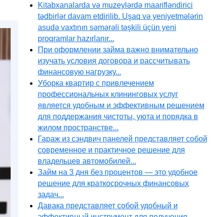
Kitabxanalarda və muzeylərdə maarifləndirici
tədbirlər davam etdirilib. Uşaq və yeniyetmələrin
asudə vaxtının səmərəli təşkili üçün yeni
proqramlar hazırlanır...
При оформлении займа важно внимательно
изучать условия договора и рассчитывать
финансовую нагрузку...
Уборка квартир с привлечением
профессиональных клининговых услуг
является удобным и эффективным решением
для поддержания чистоты, уюта и порядка в
жилом пространстве...
Гараж из сэндвич панелей представляет собой
современное и практичное решение для
владельцев автомобилей...
Займ на 3 дня без процентов — это удобное
решение для краткосрочных финансовых
задач...
Давака представляет собой удобный и
эффективный инструмент для получения