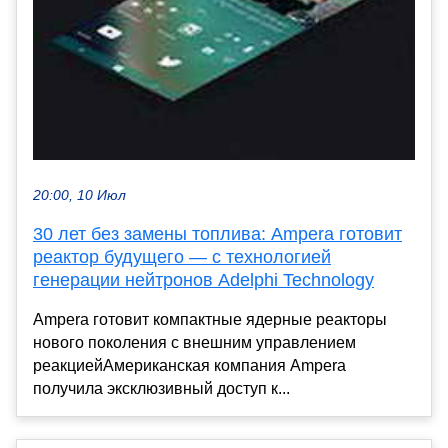
20:00, 10 Июл
30 лет без замены топлива: Ampera готовит
реактор будущего — с технологией
генерации нейтронов Adelphi Technology
Ampera готовит компактные ядерные реакторы
нового поколения с внешним управлением
реакциейАмериканская компания Ampera
получила эксклюзивный доступ к...