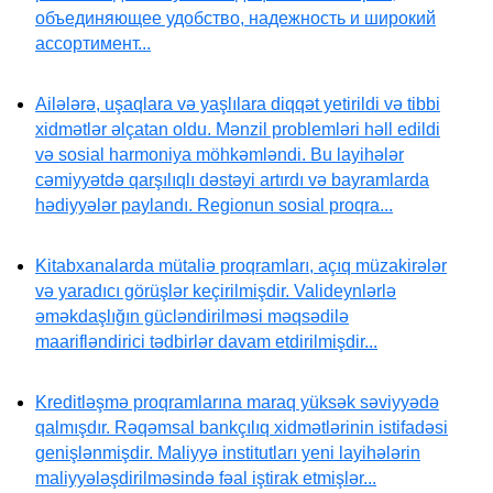
объединяющее удобство, надежность и широкий
ассортимент...
Ailələrə, uşaqlara və yaşlılara diqqət yetirildi və tibbi
xidmətlər əlçatan oldu. Mənzil problemləri həll edildi
və sosial harmoniya möhkəmləndi. Bu layihələr
cəmiyyətdə qarşılıqlı dəstəyi artırdı və bayramlarda
hədiyyələr paylandı. Regionun sosial proqra...
Kitabxanalarda mütaliə proqramları, açıq müzakirələr
və yaradıcı görüşlər keçirilmişdir. Valideynlərlə
əməkdaşlığın gücləndirilməsi məqsədilə
maarifləndirici tədbirlər davam etdirilmişdir...
Kreditləşmə proqramlarına maraq yüksək səviyyədə
qalmışdır. Rəqəmsal bankçılıq xidmətlərinin istifadəsi
genişlənmişdir. Maliyyə institutları yeni layihələrin
maliyyələşdirilməsində fəal iştirak etmişlər...