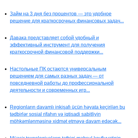
Займ на 3 дня без процентов — это удобное
решение для краткосрочных финансовых задач...
Давака представляет собой удобный и
эффективный инструмент для получения
краткосрочной финансовой поддержки...
Настольные ПК остаются универсальным
решением для самых разных задач — от
повседневной работы до профессиональной
деятельности и современных игр...
Regionların davamlı inkişafı üçün həyata keçirilən bu
tədbirlər sosial rifahın və iqtisadi sabitliyin
möhkəmlənməsinə xidmət etməyə davam edəcək...