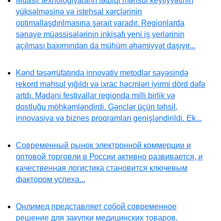
Müasir texnologiyaların tətbiqi məhsul keyfiyyətinin
yüksəlməsinə və istehsal xərclərinin
optimallaşdırılmasına şərait yaradır. Regionlarda
sənaye müəssisələrinin inkişafı yeni iş yerlərinin
açılması baxımından da mühüm əhəmiyyət daşıyır...
Kənd təsərrüfatında innovativ metodlar sayəsində
rekord məhsul yığıldı və ixrac həcmləri iyirmi dörd dəfə
artdı. Mədəni festivallar regionda milli birlik və
dostluğu möhkəmləndirdi. Gənclər üçün təhsil,
innovasiya və biznes proqramları genişləndirildi. Ek...
Современный рынок электронной коммерции и
оптовой торговли в России активно развивается, и
качественная логистика становится ключевым
фактором успеха...
Онлимед представляет собой современное
решение для закупки медицинских товаров,