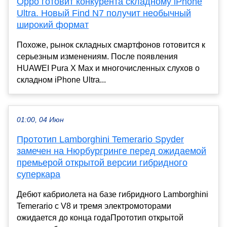
Oppo готовит конкурента складному iPhone
Ultra. Новый Find N7 получит необычный
широкий формат
Похоже, рынок складных смартфонов готовится к
серьезным изменениям. После появления
HUAWEI Pura X Max и многочисленных слухов о
складном iPhone Ultra...
01:00, 04 Июн
Прототип Lamborghini Temerario Spyder
замечен на Нюрбургринге перед ожидаемой
премьерой открытой версии гибридного
суперкара
Дебют кабриолета на базе гибридного Lamborghini
Temerario с V8 и тремя электромоторами
ожидается до конца годаПрототип открытой