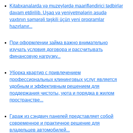
Kitabxanalarda və muzeylərdə maarifləndirici tədbirlər
davam etdirilib. Uşaq və yeniyetmələrin asudə
vaxtının səmərəli təşkili üçün yeni proqramlar
hazırlanır...
При оформлении займа важно внимательно
изучать условия договора и рассчитывать
финансовую нагрузку...
Уборка квартир с привлечением
профессиональных клининговых услуг является
удобным и эффективным решением для
поддержания чистоты, уюта и порядка в жилом
пространстве...
Гараж из сэндвич панелей представляет собой
современное и практичное решение для
владельцев автомобилей...