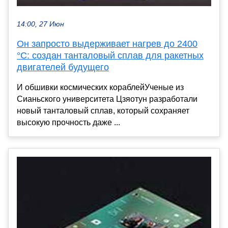
14:00, 27 Июн
Он запросто выдерживает нагрев до 2400
°C: создан танталовый сплав для ракетных
двигателей будущего
И обшивки космических кораблейУченые из
Сианьского университета Цзяотун разработали
новый танталовый сплав, который сохраняет
высокую прочность даже ...