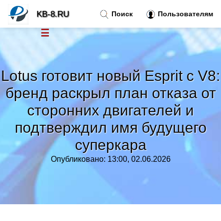
KB-8.RU
Поиск
Пользователям
☰
Новости
»
Lotus готовит новый Esprit с V8:
Тренды новостей
»
бренд раскрыл план отказа от
сторонних двигателей и
Рубрики
»
подтверждил имя будущего
Правила
»
суперкара
Опубликовано: 13:00, 02.06.2026
Контакт
»