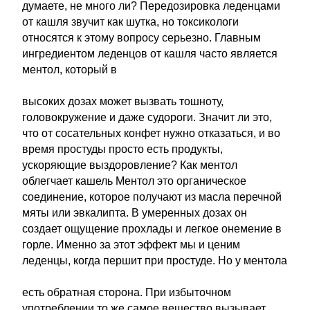
думаете, не много ли? Передозировка леденцами
от кашля звучит как шутка, но токсикологи
относятся к этому вопросу серьезно. Главным
ингредиентом леденцов от кашля часто является
ментол, который в
высоких дозах может вызвать тошноту,
головокружение и даже судороги. Значит ли это,
что от сосательных конфет нужно отказаться, и во
время простуды просто есть продукты,
ускоряющие выздоровление? Как ментол
облегчает кашель Ментол это органическое
соединение, которое получают из масла перечной
мяты или эвкалипта. В умеренных дозах он
создает ощущение прохлады и легкое онемение в
горле. Именно за этот эффект мы и ценим
леденцы, когда першит при простуде. Но у ментола
есть обратная сторона. При избыточном
употреблении то же самое вещество вызывает