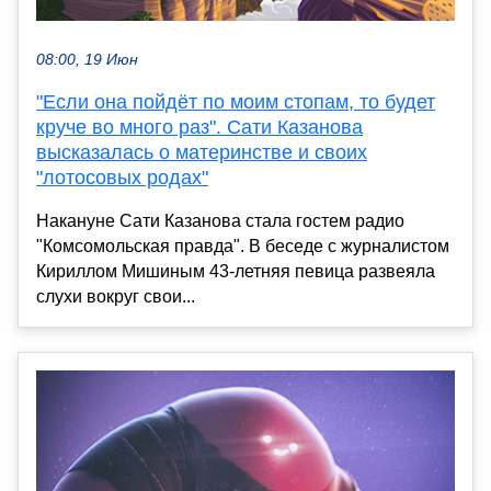
08:00, 19 Июн
"Если она пойдёт по моим стопам, то будет
круче во много раз". Сати Казанова
высказалась о материнстве и своих
"лотосовых родах"
Накануне Сати Казанова стала гостем радио
"Комсомольская правда". В беседе с журналистом
Кириллом Мишиным 43-летняя певица развеяла
слухи вокруг свои...