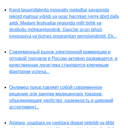
Kənd təsərrüfatında innovativ metodlar sayəsində
rekord məhsul yığıldı və ixrac həcmləri iyirmi dörd dəfə
artdı. Mədəni festivallar regionda milli birlik və
dostluğu möhkəmləndirdi. Gənclər üçün təhsil,
innovasiya və biznes proqramları genişləndirildi. Ek...
Современный рынок электронной коммерции и
оптовой торговли в России активно развивается, и
качественная логистика становится ключевым
фактором успеха...
Онлимед представляет собой современное
решение для закупки медицинских товаров,
объединяющее удобство, надежность и широкий
ассортимент...
Ailələrə, uşaqlara və yaşlılara diqqət yetirildi və tibbi