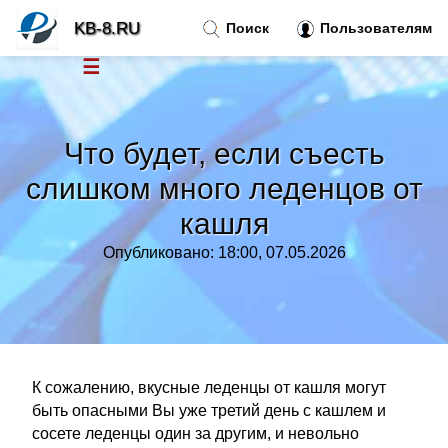
KB-8.RU
Поиск
Пользователям
☰
Новости
»
Что будет, если съесть
Тренды новостей
»
слишком много леденцов от
кашля
Рубрики
»
Опубликовано: 18:00, 07.05.2026
Правила
»
Контакт
»
К сожалению, вкусные леденцы от кашля могут
быть опасными Вы уже третий день с кашлем и
сосете леденцы один за другим, и невольно