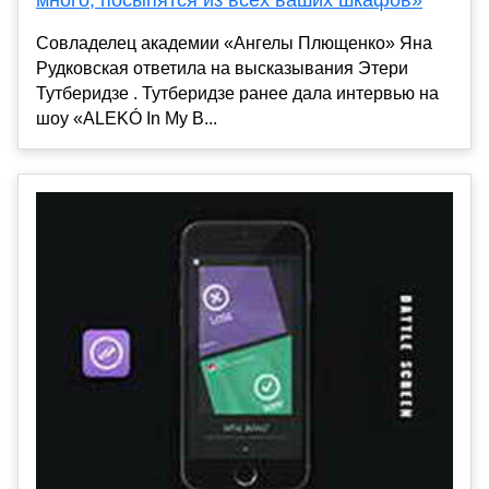
много, посыпятся из всех ваших шкафов»
Совладелец академии «Ангелы Плющенко» Яна
Рудковская ответила на высказывания Этери
Тутберидзе . Тутберидзе ранее дала интервью на
шоу «ALEKÓ In My B...