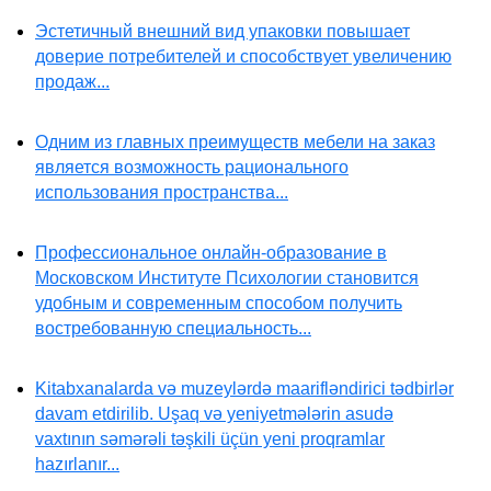
Эстетичный внешний вид упаковки повышает
доверие потребителей и способствует увеличению
продаж...
Одним из главных преимуществ мебели на заказ
является возможность рационального
использования пространства...
Профессиональное онлайн-образование в
Московском Институте Психологии становится
удобным и современным способом получить
востребованную специальность...
Kitabxanalarda və muzeylərdə maarifləndirici tədbirlər
davam etdirilib. Uşaq və yeniyetmələrin asudə
vaxtının səmərəli təşkili üçün yeni proqramlar
hazırlanır...