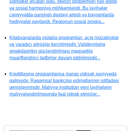
xidmətlər əlçatan oldu. Mənzil problemləri həll edildi
və sosial harmoniya möhkəmləndi. Bu layihələr
cəmiyyətdə qarşılıqlı dəstəyi artırdı və bayramlarda
hədiyyələr paylandı. Regionun sosial proqra...
Kitabxanalarda mütaliə proqramları, açıq müzakirələr
və yaradıcı görüşlər keçirilmişdir. Valideynlərlə
əməkdaşlığın gücləndirilməsi məqsədilə
maarifləndirici tədbirlər davam etdirilmişdir...
Kreditləşmə proqramlarına maraq yüksək səviyyədə
qalmışdır. Rəqəmsal bankçılıq xidmətlərinin istifadəsi
genişlənmişdir. Maliyyə institutları yeni layihələrin
maliyyələşdirilməsində fəal iştirak etmişlər...