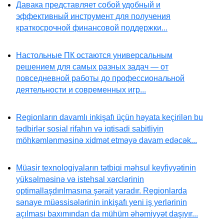
Давака представляет собой удобный и
эффективный инструмент для получения
краткосрочной финансовой поддержки...
Настольные ПК остаются универсальным
решением для самых разных задач — от
повседневной работы до профессиональной
деятельности и современных игр...
Regionların davamlı inkişafı üçün həyata keçirilən bu
tədbirlər sosial rifahın və iqtisadi sabitliyin
möhkəmlənməsinə xidmət etməyə davam edəcək...
Müasir texnologiyaların tətbiqi məhsul keyfiyyətinin
yüksəlməsinə və istehsal xərclərinin
optimallaşdırılmasına şərait yaradır. Regionlarda
sənaye müəssisələrinin inkişafı yeni iş yerlərinin
açılması baxımından da mühüm əhəmiyyət daşıyır...