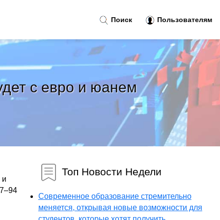
Поиск
Пользователям
удет с евро и юанем
Топ Новости Недели
 и
87–94
Современное образование стремительно
меняется, открывая новые возможности для
студентов, которые хотят получить