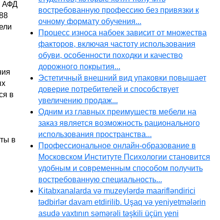
а АФД
востребованную профессию без привязки к
88
очному формату обучения...
дели
Процесс износа набоек зависит от множества
факторов, включая частоту использования
обуви, особенности походки и качество
дорожного покрытия...
ния
Эстетичный внешний вид упаковки повышает
ых
доверие потребителей и способствует
ся в
увеличению продаж...
Одним из главных преимуществ мебели на
заказ является возможность рационального
использования пространства...
ты в
Профессиональное онлайн-образование в
Московском Институте Психологии становится
удобным и современным способом получить
востребованную специальность...
Kitabxanalarda və muzeylərdə maarifləndirici
tədbirlər davam etdirilib. Uşaq və yeniyetmələrin
asudə vaxtının səmərəli təşkili üçün yeni