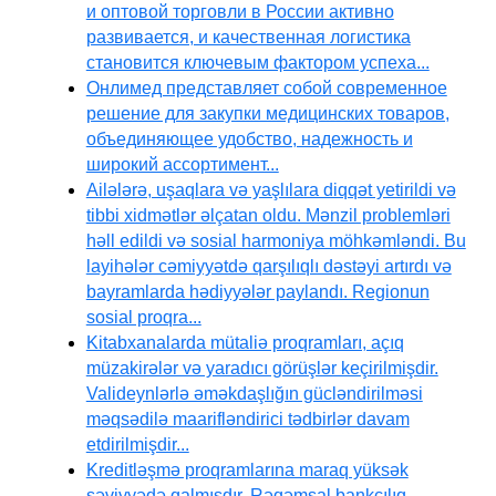
и оптовой торговли в России активно
развивается, и качественная логистика
становится ключевым фактором успеха...
Онлимед представляет собой современное
решение для закупки медицинских товаров,
объединяющее удобство, надежность и
широкий ассортимент...
Ailələrə, uşaqlara və yaşlılara diqqət yetirildi və
tibbi xidmətlər əlçatan oldu. Mənzil problemləri
həll edildi və sosial harmoniya möhkəmləndi. Bu
layihələr cəmiyyətdə qarşılıqlı dəstəyi artırdı və
bayramlarda hədiyyələr paylandı. Regionun
sosial proqra...
Kitabxanalarda mütaliə proqramları, açıq
müzakirələr və yaradıcı görüşlər keçirilmişdir.
Valideynlərlə əməkdaşlığın gücləndirilməsi
məqsədilə maarifləndirici tədbirlər davam
etdirilmişdir...
Kreditləşmə proqramlarına maraq yüksək
səviyyədə qalmışdır. Rəqəmsal bankçılıq