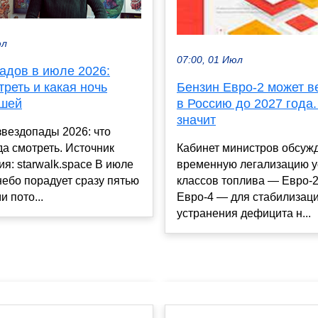
юл
07:00, 01 Июл
адов в июле 2026:
треть и какая ночь
Бензин Евро-2 может в
чшей
в Россию до 2027 года.
значит
вездопады 2026: что
гда смотреть. Источник
Кабинет министров обсуж
я: starwalk.space В июле
временную легализацию 
небо порадует сразу пятью
классов топлива — Евро-2
 пото...
Евро-4 — для стабилизаци
устранения дефицита н...