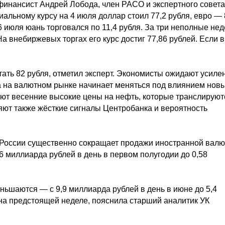
 финансист Андрей Лобода, член РАСО и экспертного совет
льному курсу на 4 июля доллар стоил 77,2 рубля, евро — 
6 июля юань торговался по 11,4 рубля. За три неполные не
 внебиржевых торгах его курс достиг 77,86 рублей. Если в
ать 82 рубля, отметил эксперт. Экономисты ожидают усиле
ка на валютном рынке начинает меняться под влиянием нов
ают весенние высокие цены на нефть, которые транслируют
яют также жёсткие сигналы Центробанка и вероятность
к России существенно сокращает продажи иностранной валю
 миллиарда рублей в день в первом полугодии до 0,58
ьшаются — с 9,9 миллиарда рублей в день в июне до 5,4
 на предстоящей неделе, пояснила старший аналитик УК