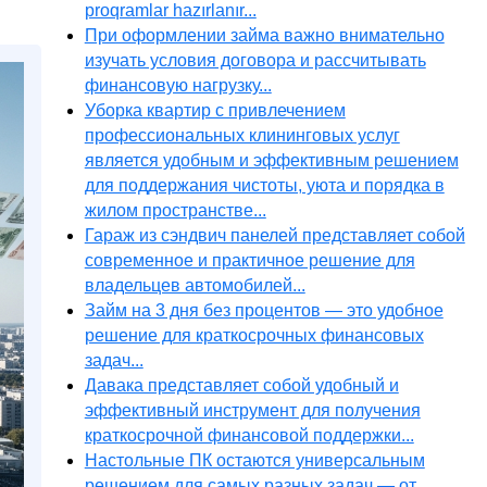
proqramlar hazırlanır...
При оформлении займа важно внимательно
изучать условия договора и рассчитывать
финансовую нагрузку...
Уборка квартир с привлечением
профессиональных клининговых услуг
является удобным и эффективным решением
для поддержания чистоты, уюта и порядка в
жилом пространстве...
Гараж из сэндвич панелей представляет собой
современное и практичное решение для
владельцев автомобилей...
Займ на 3 дня без процентов — это удобное
решение для краткосрочных финансовых
задач...
Давака представляет собой удобный и
эффективный инструмент для получения
краткосрочной финансовой поддержки...
Настольные ПК остаются универсальным
решением для самых разных задач — от