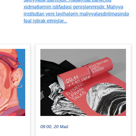
xidmətlərinin istifadəsi genişlənmişdir. Maliyyə
institutları yeni layihələrin maliyyələşdirilməsində
fəal iştirak etmişlər...
09:00, 20 Май