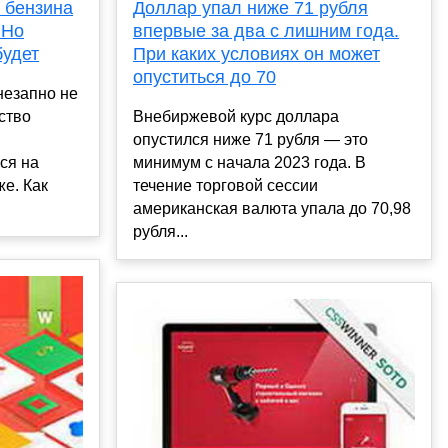
 бензина
Доллар упал ниже 71 рубля
 Но
впервые за два с лишним года.
будет
При каких условиях он может
опуститься до 70
незапно не
ство
Внебиржевой курс доллара
опустился ниже 71 рубля — это
ся на
минимум с начала 2023 года. В
же. Как
течение торговой сессии
американская валюта упала до 70,98
рубля...