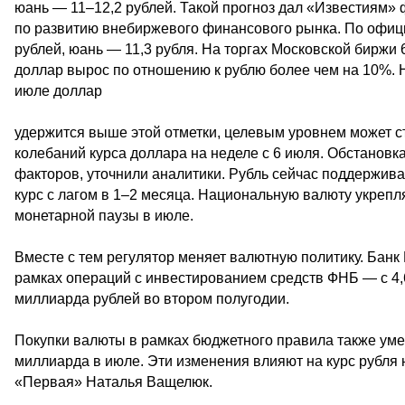
юань — 11–12,2 рублей. Такой прогноз дал «Известиям»
по развитию внебиржевого финансового рынка. По официа
рублей, юань — 11,3 рубля. На торгах Московской биржи 
доллар вырос по отношению к рублю более чем на 10%. На
июле доллар
удержится выше этой отметки, целевым уровнем может ст
колебаний курса доллара на неделе с 6 июля. Обстанов
факторов, уточнили аналитики. Рубль сейчас поддержив
курс с лагом в 1–2 месяца. Национальную валюту укрепл
монетарной паузы в июле.
Вместе с тем регулятор меняет валютную политику. Бан
рамках операций с инвестированием средств ФНБ — с 4,6
миллиарда рублей во втором полугодии.
Покупки валюты в рамках бюджетного правила также умен
миллиарда в июле. Эти изменения влияют на курс рубля
«Первая» Наталья Ващелюк.