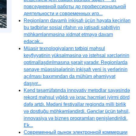
повседневной работы до профессиональной
деятельности и современных игр...
Regionların davamlı inkişafı üçün həyata keçirilən
bu tədbirlər sosial rifahın və iqtisadi sabitliyin
möhkəmlənməsinə xidmət etməyə davam
edəcək...
Müasir texnologiyaların tətbiqi məhsul
keyfiyyətinin yüksəlməsinə və istehsal xərclərinin
optimallaşdırılmasına şərait yaradır. Regionlarda
sənaye müəssisələrinin inkişafı yeni iş yerlərinin
açılması baxımından da mühüm əhəmiyyət
daşıyır...
Kənd təsərrüfatında innovativ metodlar sayəsində
rekord məhsul yığıldı və ixrac həcmləri iyirmi dörd
dəfə artdı. Mədəni festivallar regionda milli birlik
və dostluğu möhkəmləndirdi. Gənclər üçün təhsil,
innovasiya və biznes proqramları genişləndirildi.
Ek...
Современный рынок электронной коммерции