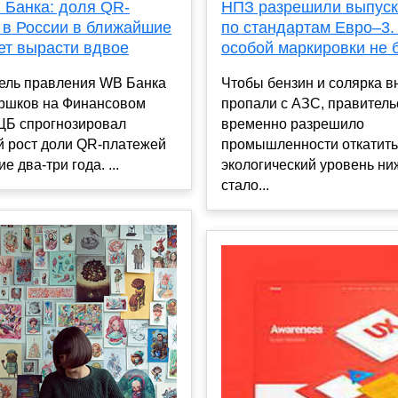
НПЗ разрешили выпуск
 Банка: доля QR-
по стандартам Евро–3.
 в России в ближайшие
особой маркировки не 
ет вырасти вдвое
Чтобы бензин и солярка в
ель правления WB Банка
пропали с АЗС, правитель
оршков на Финансовом
временно разрешило
 ЦБ спрогнозировал
промышленности откатить
й рост доли QR-платежей
экологический уровень ни
 два-три года. ...
стало...