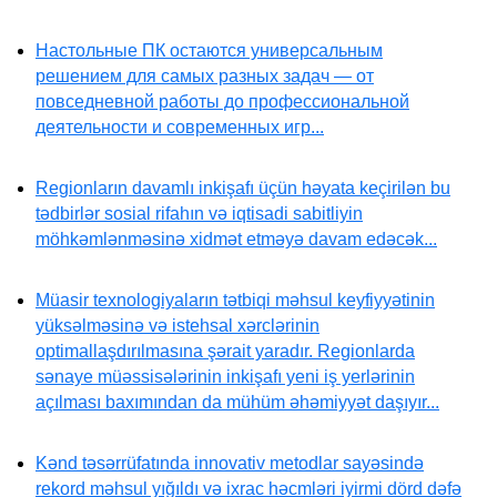
Настольные ПК остаются универсальным
решением для самых разных задач — от
повседневной работы до профессиональной
деятельности и современных игр...
Regionların davamlı inkişafı üçün həyata keçirilən bu
tədbirlər sosial rifahın və iqtisadi sabitliyin
möhkəmlənməsinə xidmət etməyə davam edəcək...
Müasir texnologiyaların tətbiqi məhsul keyfiyyətinin
yüksəlməsinə və istehsal xərclərinin
optimallaşdırılmasına şərait yaradır. Regionlarda
sənaye müəssisələrinin inkişafı yeni iş yerlərinin
açılması baxımından da mühüm əhəmiyyət daşıyır...
Kənd təsərrüfatında innovativ metodlar sayəsində
rekord məhsul yığıldı və ixrac həcmləri iyirmi dörd dəfə