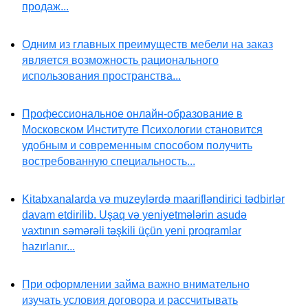
продаж...
Одним из главных преимуществ мебели на заказ
является возможность рационального
использования пространства...
Профессиональное онлайн-образование в
Московском Институте Психологии становится
удобным и современным способом получить
востребованную специальность...
Kitabxanalarda və muzeylərdə maarifləndirici tədbirlər
davam etdirilib. Uşaq və yeniyetmələrin asudə
vaxtının səmərəli təşkili üçün yeni proqramlar
hazırlanır...
При оформлении займа важно внимательно
изучать условия договора и рассчитывать