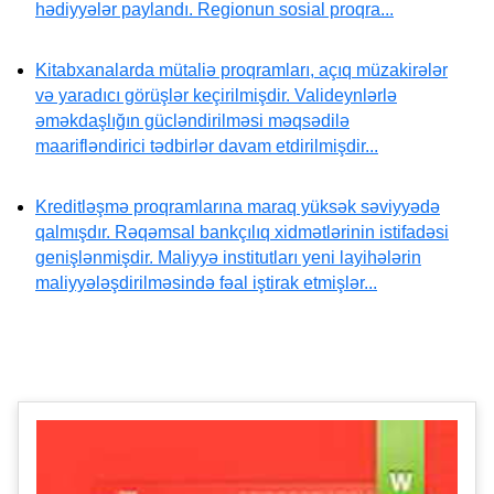
hədiyyələr paylandı. Regionun sosial proqra...
Kitabxanalarda mütaliə proqramları, açıq müzakirələr
və yaradıcı görüşlər keçirilmişdir. Valideynlərlə
əməkdaşlığın gücləndirilməsi məqsədilə
maarifləndirici tədbirlər davam etdirilmişdir...
Kreditləşmə proqramlarına maraq yüksək səviyyədə
qalmışdır. Rəqəmsal bankçılıq xidmətlərinin istifadəsi
genişlənmişdir. Maliyyə institutları yeni layihələrin
maliyyələşdirilməsində fəal iştirak etmişlər...