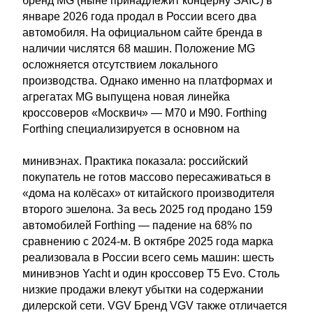
бренд MG (ныне принадлежит концерну SAIC) в
январе 2026 года продал в России всего два
автомобиля. На официальном сайте бренда в
наличии числятся 68 машин. Положение MG
осложняется отсутствием локального
производства. Однако именно на платформах и
агрегатах MG выпущена новая линейка
кроссоверов «Москвич» — М70 и М90. Forthing
Forthing специализируется в основном на
минивэнах. Практика показала: российский
покупатель не готов массово пересаживаться в
«дома на колёсах» от китайского производителя
второго эшелона. За весь 2025 год продано 159
автомобилей Forthing — падение на 68% по
сравнению с 2024-м. В октябре 2025 года марка
реализовала в России всего семь машин: шесть
минивэнов Yacht и один кроссовер T5 Evo. Столь
низкие продажи влекут убытки на содержании
дилерской сети. VGV Бренд VGV также отличается