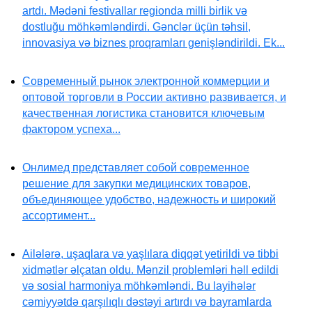
artdı. Mədəni festivallar regionda milli birlik və
dostluğu möhkəmləndirdi. Gənclər üçün təhsil,
innovasiya və biznes proqramları genişləndirildi. Ek...
Современный рынок электронной коммерции и
оптовой торговли в России активно развивается, и
качественная логистика становится ключевым
фактором успеха...
Онлимед представляет собой современное
решение для закупки медицинских товаров,
объединяющее удобство, надежность и широкий
ассортимент...
Ailələrə, uşaqlara və yaşlılara diqqət yetirildi və tibbi
xidmətlər əlçatan oldu. Mənzil problemləri həll edildi
və sosial harmoniya möhkəmləndi. Bu layihələr
cəmiyyətdə qarşılıqlı dəstəyi artırdı və bayramlarda