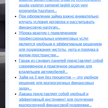
asudə vaxtının səmərəli təşkili üçün yeni
proqramlar hazırlanır...
При оформлении займа важно внимательно
изучать условия договора и рассчитывать
финансовую нагрузку...
Уборка квартир с привлечением
профессиональных клининговых услуг
является удобным и эффективным решением
для поддержания чистоты, уюта и порядка в
жилом пространстве...
Гараж из сэндвич панелей представляет собой
современное и практичное решение для
владельцев автомобилей...
Займ на 3 дня без процентов — это удобное
решение для краткосрочных финансовых
задач...
Давака представляет собой удобный и
эффективный инструмент для получения
краткосрочной финансовой поддержки...