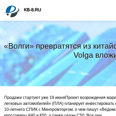
KB-8.RU
«Волги» превратятся из китай
Volga влож
Продажи стартуют уже 19 июняПроект возрождения марк
легковых автомобилей» (ПЛА) планирует инвестировать 
10-летнего СПИК с Минпромторгом, о чем пишут «Ведомо
кроссоверы К40 и К50, а также седан С50. Все они