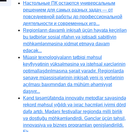
Настольные ПК остаются универсальным
решением для самых разных задач — от
повседневной работы до профессиональной
деятельности и современных игр...
Regionların davamlı inkişafı üçün həyata keçirilən
bu tədbirlər sosial rifahın və iqtisadi sabitliyin
möhkəmlənməsinə xidmət etməyə davam
edəcək...
Müasir texnologiyaların tətbiqi məhsul
keyfiyyətinin yüksəlməsinə və istehsal xərclərinin
optimallaşdırılmasına şərait yaradır. Regionlarda
sənaye müəssisələrinin inkişafı yeni iş yerlərinin
açılması baxımından da mühüm əhəmiyyət
daşıyır...
Kənd təsərrüfatında innovativ metodlar sayəsində
rekord məhsul yığıldı və ixrac həcmləri iyirmi dörd
dəfə artdı. Mədəni festivallar regionda milli birlik
və dostluğu möhkəmləndirdi. Gənclər üçün təhsil,
innovasiya və biznes proqramları genişləndirildi.
Ek...