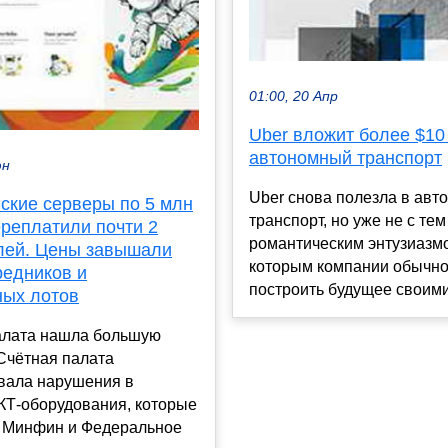
01:00, 20 Апр
Uber вложит более $10
автономный транспорт
юн
Uber снова полезла в ав
ские серверы по 5 млн
транспорт, но уже не с тем
ереплатили почти 2
романтическим энтузиазмо
лей. Цены завышали
которым компании обычн
редников и
построить будущее своими 
ных лотов
алата нашла большую
Счётная палата
вала нарушения в
КТ-оборудования, которые
 Минфин и Федеральное