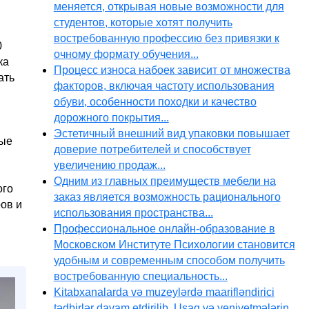
меняется, открывая новые возможности для
студентов, которые хотят получить
востребованную профессию без привязки к
0
очному формату обучения...
ка
Процесс износа набоек зависит от множества
ать
факторов, включая частоту использования
обуви, особенности походки и качество
дорожного покрытия...
Эстетичный внешний вид упаковки повышает
ные
доверие потребителей и способствует
увеличению продаж...
Одним из главных преимуществ мебели на
ого
заказ является возможность рационального
ов и
использования пространства...
Профессиональное онлайн-образование в
Московском Институте Психологии становится
удобным и современным способом получить
востребованную специальность...
Kitabxanalarda və muzeylərdə maarifləndirici
tədbirlər davam etdirilib. Uşaq və yeniyetmələrin