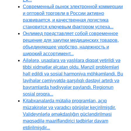
Современный рынок электронной коммерции
и оптовой торговли в России активно
развивается, и качественная логистика
становится ключевым фактором успеха...
Онлимед представляет собой современное
решение для закупки медицинских товаров,
объединяющее удобство, надежность и
широкий ассортимент...
Ailələrə, uşaqlara və yaşlılara diqqət yetirildi və
tibbi xidmətlər əlçatan oldu. Mənzil problemləri
həll edildi və sosial harmoniya möhkəmləndi. Bu
layihələr cəmiyyətdə qarşılıqlı dəstəyi artırdı və
bayramlarda hədiyyələr paylandı. Regionun
sosial proqra...
Kitabxanalarda mütaliə proqramları, açıq
müzakirələr və yaradıcı görüşlər keçirilmişdir.
Valideynlərlə əməkdaşlığın gücləndirilməsi
məqsədilə maarifləndirici tədbirlər davam
etdirilmişdir...