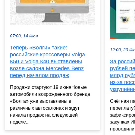
07:00, 14 Июн
Теперь «Волги» такие:
12:00, 20 И
российские кроссоверы Volga
К50 и Volga К40 выставлены
За россий
возле салона Mercedes-Benz
рублей п
перед началом продаж
млрд руб
из-за пос
Продажи стартуют 19 июняНовые
укрупнён
автомобили возрожденного бренда
«Волга» уже выставлены в
Счётная п
различных автосалонах и ждут
переплату
начала продаж на следующей
зафиксиро
неделе...
закупках И
проводили