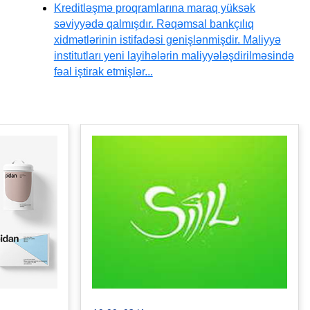
Kreditləşmə proqramlarına maraq yüksək
səviyyədə qalmışdır. Rəqəmsal bankçılıq
xidmətlərinin istifadəsi genişlənmişdir. Maliyyə
institutları yeni layihələrin maliyyələşdirilməsində
fəal iştirak etmişlər...