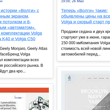
19:00, 26 Май
юн
Теперь «Волги» такие:
 истории «Волги» с
объявлены цены на вс
нным экраном,
Volga и скорый старт п
 потолком и 8-
тым «автоматом».
Продажи седана и двух к
 комплектации Volga
стартуют уже в июне, гар
a K40 и Volga C50
150 000 кмКомпания Volg
стоимость всей новой лин
Geely Monjaro, Geely Atlas
автомобилей перед...
efaceБренд Volga
ал комплектации всех
я российского рынка. В
дут два кро...