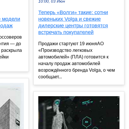
10:00, 03 Июн
Теперь «Волги» такие: сотни
е модели
новеньких Volga и свежие
родаж
дилерские центры готовятся
встречать покупателей
россоверов
антия — до
Продажи стартуют 19 июняАО
a раскрыла
«Производство легковых
ейки
автомобилей» (ПЛА) готовится к
началу продаж автомобилей
возрождённого бренда Volga, о чем
сообщает...