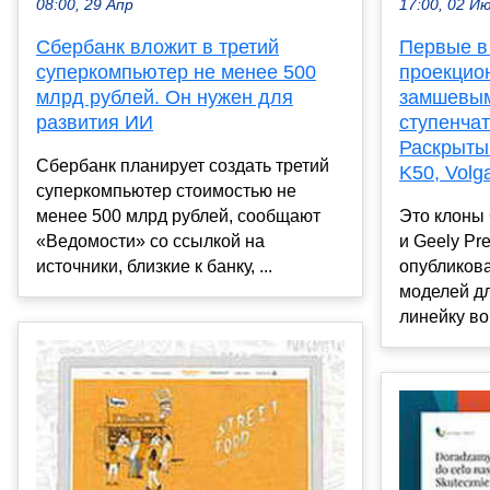
08:00, 29 Апр
17:00, 02 И
Сбербанк вложит в третий
Первые в
суперкомпьютер не менее 500
проекцио
млрд рублей. Он нужен для
замшевым
развития ИИ
ступенча
Раскрыты
Сбербанк планирует создать третий
K50, Volg
суперкомпьютер стоимостью не
менее 500 млрд рублей, сообщают
Это клоны 
«Ведомости» со ссылкой на
и Geely Pr
источники, близкие к банку, ...
опубликов
моделей дл
линейку вой