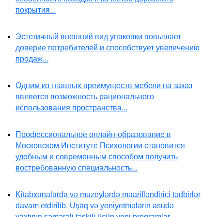
покрытия...
Эстетичный внешний вид упаковки повышает
доверие потребителей и способствует увеличению
продаж...
Одним из главных преимуществ мебели на заказ
является возможность рационального
использования пространства...
Профессиональное онлайн-образование в
Московском Институте Психологии становится
удобным и современным способом получить
востребованную специальность...
Kitabxanalarda və muzeylərdə maarifləndirici tədbirlər
davam etdirilib. Uşaq və yeniyetmələrin asudə
vaxtının səmərəli təşkili üçün yeni proqramlar