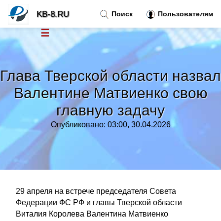
KB-8.RU
Поиск
Пользователям
☰
Новости
»
Глава Тверской области назвал
Тренды новостей
»
Валентине Матвиенко свою
главную задачу
Рубрики
»
Опубликовано: 03:00, 30.04.2026
Правила
»
Контакт
»
29 апреля на встрече председателя Совета
Федерации ФС РФ и главы Тверской области
Виталия Королева Валентина Матвиенко