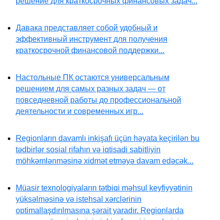
решение для краткосрочных финансовых задач...
Давака представляет собой удобный и
эффективный инструмент для получения
краткосрочной финансовой поддержки...
Настольные ПК остаются универсальным
решением для самых разных задач — от
повседневной работы до профессиональной
деятельности и современных игр...
Regionların davamlı inkişafı üçün həyata keçirilən bu
tədbirlər sosial rifahın və iqtisadi sabitliyin
möhkəmlənməsinə xidmət etməyə davam edəcək...
Müasir texnologiyaların tətbiqi məhsul keyfiyyətinin
yüksəlməsinə və istehsal xərclərinin
optimallaşdırılmasına şərait yaradır. Regionlarda