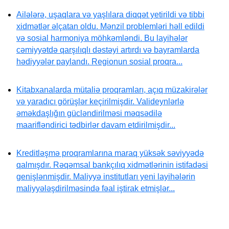
Ailələrə, uşaqlara və yaşlılara diqqət yetirildi və tibbi
xidmətlər əlçatan oldu. Mənzil problemləri həll edildi
və sosial harmoniya möhkəmləndi. Bu layihələr
cəmiyyətdə qarşılıqlı dəstəyi artırdı və bayramlarda
hədiyyələr paylandı. Regionun sosial proqra...
Kitabxanalarda mütaliə proqramları, açıq müzakirələr
və yaradıcı görüşlər keçirilmişdir. Valideynlərlə
əməkdaşlığın gücləndirilməsi məqsədilə
maarifləndirici tədbirlər davam etdirilmişdir...
Kreditləşmə proqramlarına maraq yüksək səviyyədə
qalmışdır. Rəqəmsal bankçılıq xidmətlərinin istifadəsi
genişlənmişdir. Maliyyə institutları yeni layihələrin
maliyyələşdirilməsində fəal iştirak etmişlər...