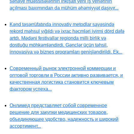
sənaye müəssisələrinin inkişafı yeni iş yerlərinin
açılması baxımından da mühüm əhəmiyyət daşıyır...
Kənd təsərrüfatında innovativ metodlar sayəsində
rekord məhsul yığıldı və ixrac həcmləri iyirmi dörd dəfə
artdı. Mədəni festivallar regionda milli birlik və
dostluğu möhkəmləndirdi. Gənclər üçün təhsil,
innovasiya və biznes proqramları genişləndirildi. Ek...
Современный рынок электронной коммерции и
оптовой торговли в России активно развивается, и
качественная логистика становится ключевым
фактором успеха...
Онлимед представляет собой современное
решение для закупки медицинских товаров,
объединяющее удобство, надежность и широкий
ассортимент...