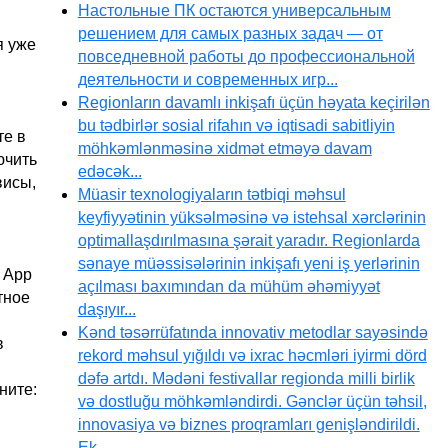
Настольные ПК остаются универсальным
решением для самых разных задач — от
я уже
повседневной работы до профессиональной
деятельности и современных игр...
Regionların davamlı inkişafı üçün həyata keçirilən
bu tədbirlər sosial rifahın və iqtisadi sabitliyin
те в
möhkəmlənməsinə xidmət etməyə davam
ючить
edəcək...
висы,
Müasir texnologiyaların tətbiqi məhsul
keyfiyyətinin yüksəlməsinə və istehsal xərclərinin
optimallaşdırılmasına şərait yaradır. Regionlarda
sənaye müəssisələrinin inkişafı yeni iş yerlərinin
 App
açılması baxımından da mühüm əhəmiyyət
тное
daşıyır...
Kənd təsərrüfatında innovativ metodlar sayəsində
в
rekord məhsul yığıldı və ixrac həcmləri iyirmi dörd
dəfə artdı. Mədəni festivallar regionda milli birlik
ните:
və dostluğu möhkəmləndirdi. Gənclər üçün təhsil,
innovasiya və biznes proqramları genişləndirildi.
Ek...