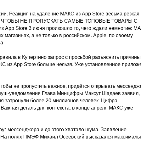
ссии. Реакция на удаление МАКС из App Store весьма резкая
, ЧТОБЫ НЕ ПРОПУСКАТЬ САМЫЕ ТОПОВЫЕ ТОВАРЫ С
pp Store 3 июня произошло то, чего ждали немногие: М
 магазинах, а не только в российском. Apple, по своему
ба
равила в Купертино запрос с просьбой разъяснить причины
КС из App Store больше нельзя. Уже установленное прилож
Чтобы не пропустить важное, придётся открывать мессендж
 пуш-уведомления Глава Минцифры Максут Шадаев заявил, 
ия затронули более 20 миллионов человек. Цифра
 Важная деталь для контекста: в конце апреля МАКС уже
округ мессенджера и до этого хватало шума. Заявление
Ф На полях ПМЭФ Михаил Осеевский высказался максималь