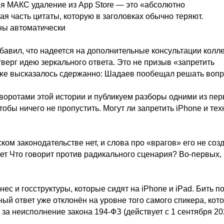
ия МАКС удаление из App Store — это «абсолютно
я часть цитаты, которую в заголовках обычно теряют.
ны автоматически
бавил, что надеется на дополнительные консультации колле
верг идею зеркального ответа. Это не призыв «запретить
оже высказалось сдержанно: Шадаев пообещал решать вопр
оворотами этой истории и публикуем разборы одними из пе
бы ничего не пропустить. Могут ли запретить iPhone и тех
ом законодательстве нет, и слова про «врагов» его не созд
рет Что говорит против радикального сценария? Во-первых,
с и госструктуры, которые сидят на iPhone и iPad. Бить п
ный ответ уже отклонён на уровне того самого спикера, кот
и за неисполнение закона 194-ФЗ (действует с 1 сентября 2