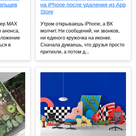
дельцев
на iPhone после удаления из App
Store
жер MAX
Утром открываешь iPhone, а ВК
и анонса,
молчит. Ни сообщений, ни звонков,
иложение
ни единого кружочка на иконке.
ься в
Сначала думаешь, что друзья просто
притихли, а потом д...