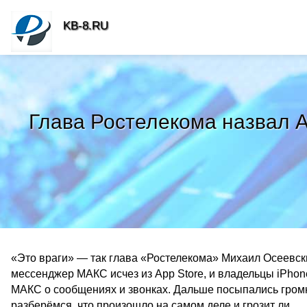
KB-8.RU
Глава Ростелекома назвал A
«Это враги» — так глава «Ростелекома» Михаил Осеевски
мессенджер МАКС исчез из App Store, и владельцы iPhone
МАКС о сообщениях и звонках. Дальше посыпались громк
разберёмся, что произошло на самом деле и грозит ли