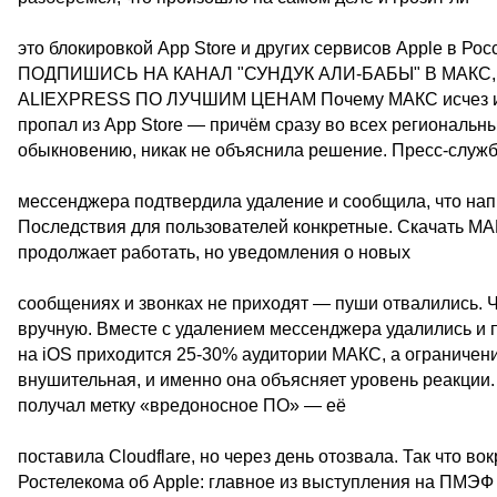
это блокировкой App Store и других сервисов Apple в Ро
ПОДПИШИСЬ НА КАНАЛ "СУНДУК АЛИ-БАБЫ" В МАКС
ALIEXPRESS ПО ЛУЧШИМ ЦЕНАМ Почему МАКС исчез из A
пропал из App Store — причём сразу во всех региональных
обыкновению, никак не объяснила решение. Пресс-служ
мессенджера подтвердила удаление и сообщила, что нап
Последствия для пользователей конкретные. Скачать МА
продолжает работать, но уведомления о новых
сообщениях и звонках не приходят — пуши отвалились. 
вручную. Вместе с удалением мессенджера удалились и
на iOS приходится 25-30% аудитории МАКС, а ограничен
внушительная, и именно она объясняет уровень реакции.
получал метку «вредоносное ПО» — её
поставила Cloudflare, но через день отозвала. Так что в
Ростелекома об Apple: главное из выступления на ПМЭ