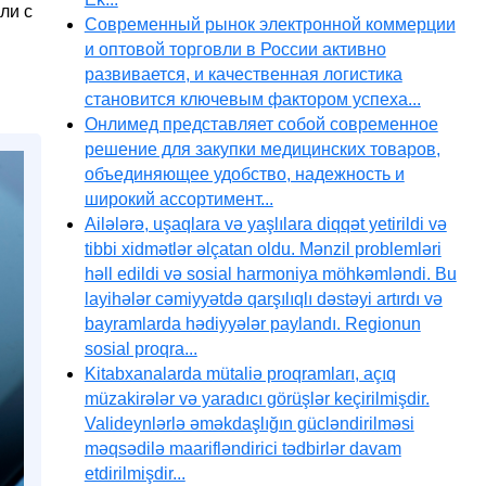
ли с
Современный рынок электронной коммерции
и оптовой торговли в России активно
развивается, и качественная логистика
становится ключевым фактором успеха...
Онлимед представляет собой современное
решение для закупки медицинских товаров,
объединяющее удобство, надежность и
широкий ассортимент...
Ailələrə, uşaqlara və yaşlılara diqqət yetirildi və
tibbi xidmətlər əlçatan oldu. Mənzil problemləri
həll edildi və sosial harmoniya möhkəmləndi. Bu
layihələr cəmiyyətdə qarşılıqlı dəstəyi artırdı və
bayramlarda hədiyyələr paylandı. Regionun
sosial proqra...
Kitabxanalarda mütaliə proqramları, açıq
müzakirələr və yaradıcı görüşlər keçirilmişdir.
Valideynlərlə əməkdaşlığın gücləndirilməsi
məqsədilə maarifləndirici tədbirlər davam
etdirilmişdir...