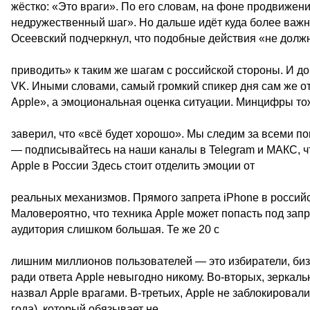
жёстко: «Это враги». По его словам, на фоне продвижен
недружественный шаг». Но дальше идёт куда более важна
Осеевский подчеркнул, что подобные действия «не долж
приводить» к таким же шагам с российской стороны. И до
VK. Иными словами, самый громкий спикер дня сам же от
Apple», а эмоциональная оценка ситуации. Минцифры т
заверил, что «всё будет хорошо». Мы следим за всеми п
— подписывайтесь на наши каналы в Telegram и МАКС, что
Apple в России Здесь стоит отделить эмоции от
реальных механизмов. Прямого запрета iPhone в российск
Маловероятно, что техника Apple может попасть под зап
аудитория слишком большая. Те же 20 с
лишним миллионов пользователей — это избиратели, бизне
ради ответа Apple невыгодно никому. Во-вторых, зеркаль
назвал Apple врагами. В-третьих, Apple не заблокировал
года), который обязывает не