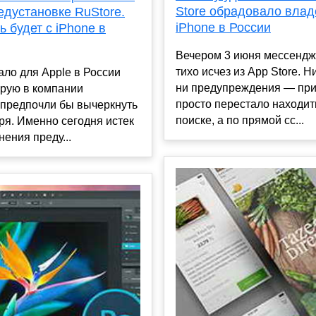
Store обрадовало вла
едустановке RuStore.
iPhone в России
ь будет с iPhone в
Вечером 3 июня мессенд
тихо исчез из App Store. Н
ало для Apple в России
ни предупреждения — пр
орую в компании
просто перестало находит
 предпочли бы вычеркнуть
поиске, а по прямой сс...
ря. Именно сегодня истек
нения преду...