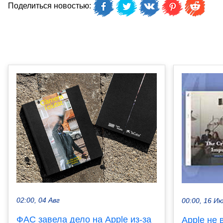
Поделиться новостью:
02:00, 04 Авг
00:00, 16 И
ФАС завела дело на Apple из-за
Apple не