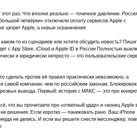
в этот раз. Что вполне реально — точечное давление. Росси
«большой четвёрки» отключили оплату сервисов Apple с
не запрет Apple, а новые ограничения
 каком-то из сценариев или хотите обсудить новость? Пиши
ет с App Store, iCloud и Apple ID в России Полностью выкл
хнически и юридически непросто — это пользовательские сер
-то сделать против её правил практически невозможно, а
е самой компании, чем по российским законам. Блокировок
 трезвых вывода. Первый: история с МАКС — это про конкре
всё, что вы прочитаете про «ответный удар» и «конец Apple 
 а не решения. Если коротко — паниковать рано. Ваш iPhone
икуда не делись. И если вы решите снести мессенджер, пом
о