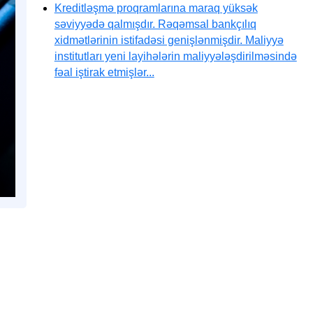
Kreditləşmə proqramlarına maraq yüksək
səviyyədə qalmışdır. Rəqəmsal bankçılıq
xidmətlərinin istifadəsi genişlənmişdir. Maliyyə
institutları yeni layihələrin maliyyələşdirilməsində
fəal iştirak etmişlər...