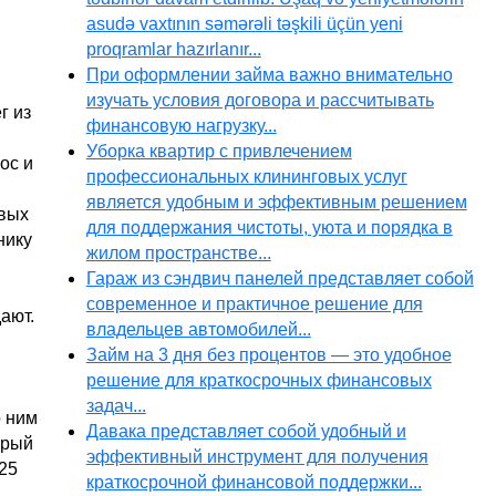
asudə vaxtının səmərəli təşkili üçün yeni
proqramlar hazırlanır...
При оформлении займа важно внимательно
изучать условия договора и рассчитывать
г из
финансовую нагрузку...
Уборка квартир с привлечением
ос и
профессиональных клининговых услуг
является удобным и эффективным решением
рвых
для поддержания чистоты, уюта и порядка в
нику
жилом пространстве...
Гараж из сэндвич панелей представляет собой
современное и практичное решение для
ают.
владельцев автомобилей...
Займ на 3 дня без процентов — это удобное
решение для краткосрочных финансовых
задач...
о ним
Давака представляет собой удобный и
орый
эффективный инструмент для получения
025
краткосрочной финансовой поддержки...