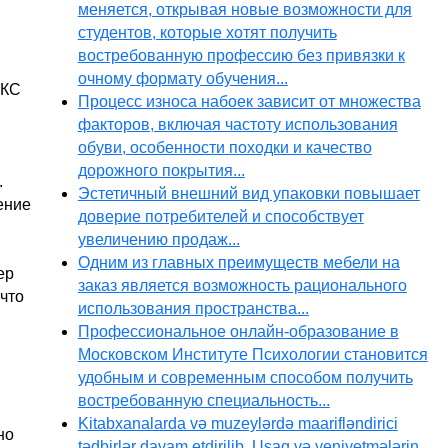
меняется, открывая новые возможности для
студентов, которые хотят получить
востребованную профессию без привязки к
очному формату обучения...
АКС
Процесс износа набоек зависит от множества
факторов, включая частоту использования
обуви, особенности походки и качество
дорожного покрытия...
.
Эстетичный внешний вид упаковки повышает
ение
доверие потребителей и способствует
увеличению продаж...
Одним из главных преимуществ мебели на
ер
заказ является возможность рационального
что
использования пространства...
Профессиональное онлайн-образование в
Московском Институте Психологии становится
удобным и современным способом получить
востребованную специальность...
Kitabxanalarda və muzeylərdə maarifləndirici
но
tədbirlər davam etdirilib. Uşaq və yeniyetmələrin