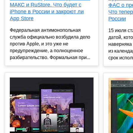
МАКС и RuStore. Что будет с
ФАС о пр
iPhone в России и закроют ли
Что тепер
App Store
России
Федеральная антимонопольная
15 июля ст
служба официально возбудила дело
датой, кот
против Apple, и это уже не
наверняка
предупреждение, а полноценное
из календа
разбирательство. Формальная при...
срок испол