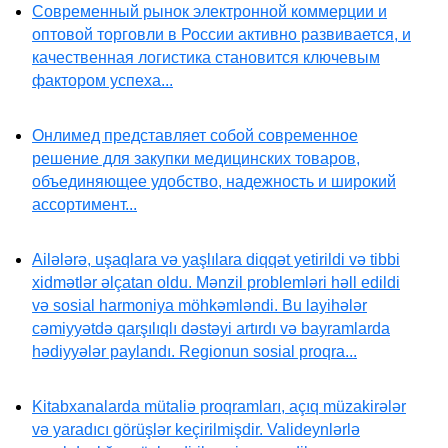
Современный рынок электронной коммерции и
оптовой торговли в России активно развивается, и
качественная логистика становится ключевым
фактором успеха...
Онлимед представляет собой современное
решение для закупки медицинских товаров,
объединяющее удобство, надежность и широкий
ассортимент...
Ailələrə, uşaqlara və yaşlılara diqqət yetirildi və tibbi
xidmətlər əlçatan oldu. Mənzil problemləri həll edildi
və sosial harmoniya möhkəmləndi. Bu layihələr
cəmiyyətdə qarşılıqlı dəstəyi artırdı və bayramlarda
hədiyyələr paylandı. Regionun sosial proqra...
Kitabxanalarda mütaliə proqramları, açıq müzakirələr
və yaradıcı görüşlər keçirilmişdir. Valideynlərlə