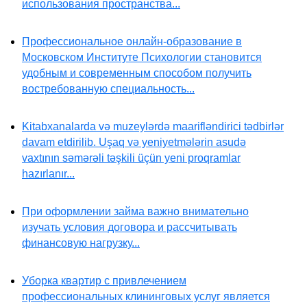
использования пространства...
Профессиональное онлайн-образование в
Московском Институте Психологии становится
удобным и современным способом получить
востребованную специальность...
Kitabxanalarda və muzeylərdə maarifləndirici tədbirlər
davam etdirilib. Uşaq və yeniyetmələrin asudə
vaxtının səmərəli təşkili üçün yeni proqramlar
hazırlanır...
При оформлении займа важно внимательно
изучать условия договора и рассчитывать
финансовую нагрузку...
Уборка квартир с привлечением
профессиональных клининговых услуг является