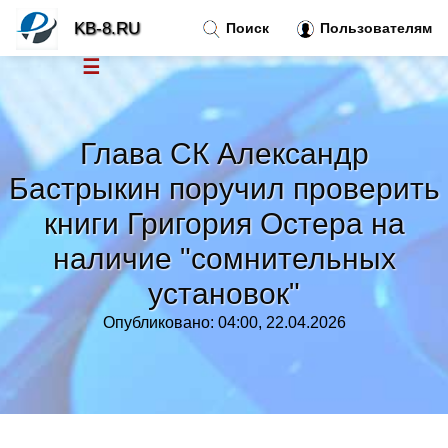
KB-8.RU
Поиск
Пользователям
☰
Новости
»
Глава СК Александр
Тренды новостей
»
Бастрыкин поручил проверить
книги Григория Остера на
Рубрики
»
наличие "сомнительных
Правила
»
установок"
Опубликовано: 04:00, 22.04.2026
Контакт
»