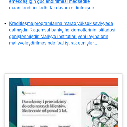
əməkdaşlığın gücləndirilməsi məqsədilə
maarifləndirici tədbirlər davam etdirilmişdir...
Kreditləşmə proqramlarına maraq yüksək səviyyədə
qalmışdır. Rəqəmsal bankçılıq xidmətlərinin istifadəsi
genişlənmişdir. Maliyyə institutları yeni layihələrin
maliyyələşdirilməsində fəal iştirak etmişlər...