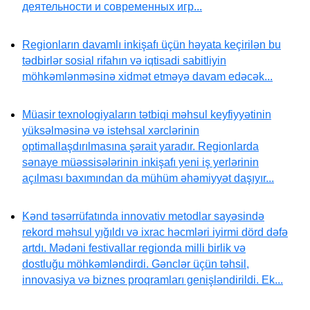
деятельности и современных игр...
Regionların davamlı inkişafı üçün həyata keçirilən bu
tədbirlər sosial rifahın və iqtisadi sabitliyin
möhkəmlənməsinə xidmət etməyə davam edəcək...
Müasir texnologiyaların tətbiqi məhsul keyfiyyətinin
yüksəlməsinə və istehsal xərclərinin
optimallaşdırılmasına şərait yaradır. Regionlarda
sənaye müəssisələrinin inkişafı yeni iş yerlərinin
açılması baxımından da mühüm əhəmiyyət daşıyır...
Kənd təsərrüfatında innovativ metodlar sayəsində
rekord məhsul yığıldı və ixrac həcmləri iyirmi dörd dəfə
artdı. Mədəni festivallar regionda milli birlik və
dostluğu möhkəmləndirdi. Gənclər üçün təhsil,
innovasiya və biznes proqramları genişləndirildi. Ek...