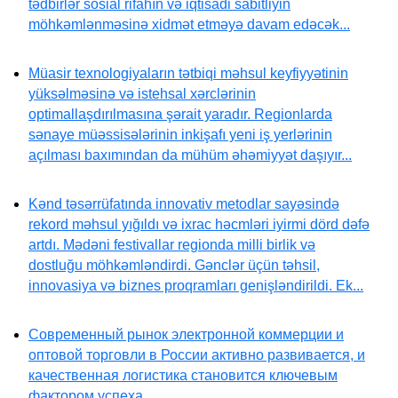
tədbirlər sosial rifahın və iqtisadi sabitliyin
möhkəmlənməsinə xidmət etməyə davam edəcək...
Müasir texnologiyaların tətbiqi məhsul keyfiyyətinin
yüksəlməsinə və istehsal xərclərinin
optimallaşdırılmasına şərait yaradır. Regionlarda
sənaye müəssisələrinin inkişafı yeni iş yerlərinin
açılması baxımından da mühüm əhəmiyyət daşıyır...
Kənd təsərrüfatında innovativ metodlar sayəsində
rekord məhsul yığıldı və ixrac həcmləri iyirmi dörd dəfə
artdı. Mədəni festivallar regionda milli birlik və
dostluğu möhkəmləndirdi. Gənclər üçün təhsil,
innovasiya və biznes proqramları genişləndirildi. Ek...
Современный рынок электронной коммерции и
оптовой торговли в России активно развивается, и
качественная логистика становится ключевым
фактором успеха...