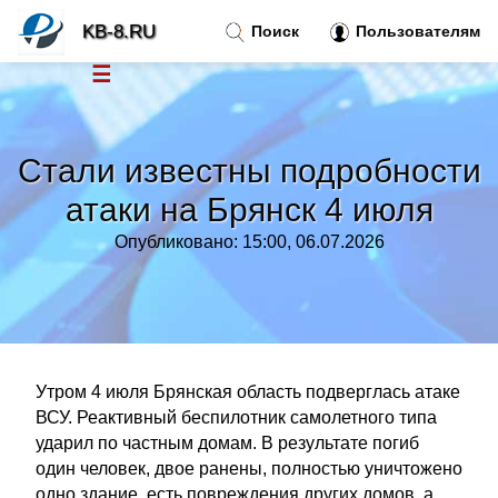
KB-8.RU
Поиск
Пользователям
☰
Новости
»
Стали известны подробности
Тренды новостей
»
атаки на Брянск 4 июля
Опубликовано: 15:00, 06.07.2026
Рубрики
»
Правила
»
Контакт
»
Утром 4 июля Брянская область подверглась атаке
ВСУ. Реактивный беспилотник самолетного типа
ударил по частным домам. В результате погиб
один человек, двое ранены, полностью уничтожено
одно здание, есть повреждения других домов, а