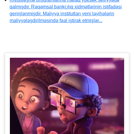
qalmışdır. Rəqəmsal bankçılıq xidmətlərinin istifadəsi
genişlənmişdir. Maliyyə institutları yeni layihələrin
maliyyələşdirilməsində fəal iştirak etmişlər...