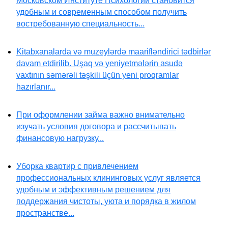
Московском Институте Психологии становится
удобным и современным способом получить
востребованную специальность...
Kitabxanalarda və muzeylərdə maarifləndirici tədbirlər
davam etdirilib. Uşaq və yeniyetmələrin asudə
vaxtının səmərəli təşkili üçün yeni proqramlar
hazırlanır...
При оформлении займа важно внимательно
изучать условия договора и рассчитывать
финансовую нагрузку...
Уборка квартир с привлечением
профессиональных клининговых услуг является
удобным и эффективным решением для
поддержания чистоты, уюта и порядка в жилом
пространстве...