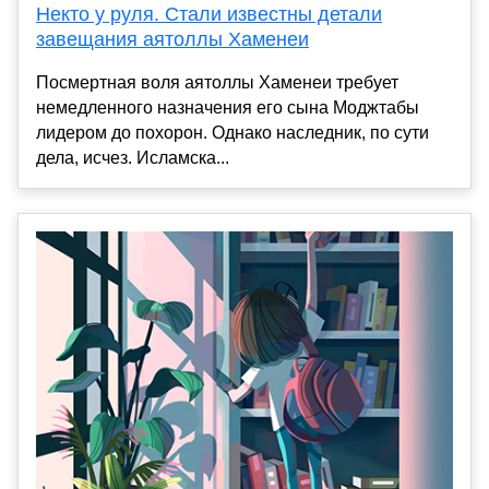
Некто у руля. Стали известны детали
завещания аятоллы Хаменеи
Посмертная воля аятоллы Хаменеи требует
немедленного назначения его сына Моджтабы
лидером до похорон. Однако наследник, по сути
дела, исчез. Исламска...