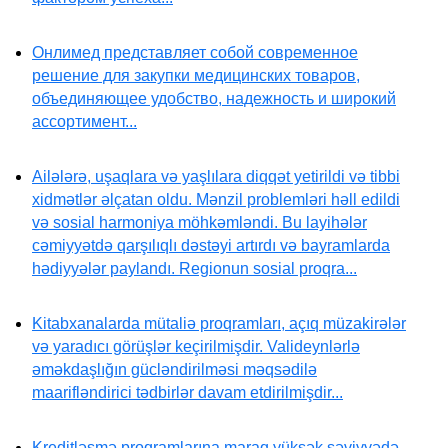
Онлимед представляет собой современное
решение для закупки медицинских товаров,
объединяющее удобство, надежность и широкий
ассортимент...
Ailələrə, uşaqlara və yaşlılara diqqət yetirildi və tibbi
xidmətlər əlçatan oldu. Mənzil problemləri həll edildi
və sosial harmoniya möhkəmləndi. Bu layihələr
cəmiyyətdə qarşılıqlı dəstəyi artırdı və bayramlarda
hədiyyələr paylandı. Regionun sosial proqra...
Kitabxanalarda mütaliə proqramları, açıq müzakirələr
və yaradıcı görüşlər keçirilmişdir. Valideynlərlə
əməkdaşlığın gücləndirilməsi məqsədilə
maarifləndirici tədbirlər davam etdirilmişdir...
Kreditləşmə proqramlarına maraq yüksək səviyyədə