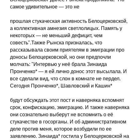
самое удивительное — это не
прошлая стукаческая активность Белоцерковской,
а коллективная амнезия светлолицых. Память у
некоторых — не меньший дефицит, чем
совесть".Также Рынска призналась, что
рассказывала своим приятелям в эмиграции про
доносы Белоцерковской, но они предпочли
молчать: "Интервью у неё брала Зинаида
Пронченко* — я ей лично донос этот высылала. И
все сделали вид, что слон в комнате не пердел.
Сегодня Пронченко*, Шавловский и Кашин*
будут обсуждать этот пост и наверняка вспомнят
срок, конфискацию, эмиграцию. И также наверняка
они сознательно выберут не вспомнить о её
стукачестве в госорганы. И об административном
деле против меня, которое возбудили по ее
заявлению. Зинаида* гостила у Белоцерковской на