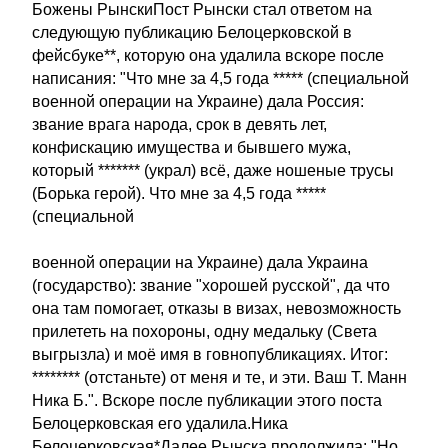
Божены РынскиПост Рынски стал ответом на
следующую публикацию Белоцерковской в
фейсбуке**, которую она удалила вскоре после
написания: "Что мне за 4,5 года ***** (специальной
военной операции на Украине) дала Россия:
звание врага народа, срок в девять лет,
конфискацию имущества и бывшего мужа,
который ******* (украл) всё, даже ношеные трусы
(Борька герой). Что мне за 4,5 года *****
(специальной
военной операции на Украине) дала Украина
(государство): звание "хорошей русской", да что
она там помогает, отказы в визах, невозможность
прилететь на похороны, одну медальку (Света
выгрызла) и моё имя в говнопубликациях. Итог:
******** (отстаньте) от меня и те, и эти. Ваш Т. Манн
Ника Б.". Вскоре после публикации этого поста
Белоцерковская его удалила.Ника
Белоцерковская*Далее Рынска продолжила: "Но