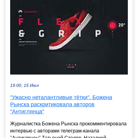
19:00, 15 Июл
"Ужасно неталантливые тётки". Божена
Рынска раскритиковала авторов
"Антиглянца"
Журналистка Божена Рынска прокомментировала
интервью с авторами телеграм-канала
"Антиглянец" Татьяной Столяр, Наталией