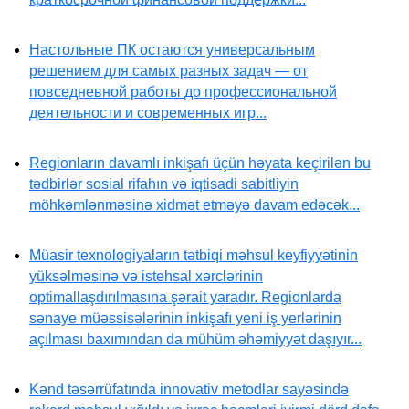
Настольные ПК остаются универсальным
решением для самых разных задач — от
повседневной работы до профессиональной
деятельности и современных игр...
Regionların davamlı inkişafı üçün həyata keçirilən bu
tədbirlər sosial rifahın və iqtisadi sabitliyin
möhkəmlənməsinə xidmət etməyə davam edəcək...
Müasir texnologiyaların tətbiqi məhsul keyfiyyətinin
yüksəlməsinə və istehsal xərclərinin
optimallaşdırılmasına şərait yaradır. Regionlarda
sənaye müəssisələrinin inkişafı yeni iş yerlərinin
açılması baxımından da mühüm əhəmiyyət daşıyır...
Kənd təsərrüfatında innovativ metodlar sayəsində