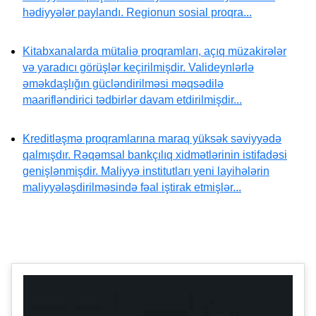
hədiyyələr paylandı. Regionun sosial proqra...
Kitabxanalarda mütaliə proqramları, açıq müzakirələr
və yaradıcı görüşlər keçirilmişdir. Valideynlərlə
əməkdaşlığın gücləndirilməsi məqsədilə
maarifləndirici tədbirlər davam etdirilmişdir...
Kreditləşmə proqramlarına maraq yüksək səviyyədə
qalmışdır. Rəqəmsal bankçılıq xidmətlərinin istifadəsi
genişlənmişdir. Maliyyə institutları yeni layihələrin
maliyyələşdirilməsində fəal iştirak etmişlər...