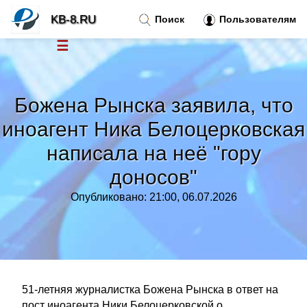
KB-8.RU
Поиск
Пользователям
☰
Новости
»
Божена Рынска заявила, что
Тренды новостей
»
иноагент Ника Белоцерковская
написала на неё "гору
Рубрики
»
доносов"
Правила
»
Опубликовано: 21:00, 06.07.2026
Контакт
»
51-летняя журналистка Божена Рынска в ответ на
пост иноагента Ники Белоцерковской о