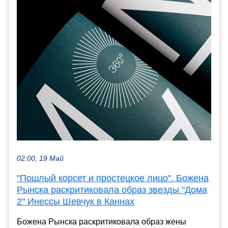
02:00, 19 Май
"Пошлый корсет и простецкое лицо". Божена
Рынска раскритиковала образ звезды "Дома
2" Инессы Шевчук в Каннах
Божена Рынска раскритиковала образ жены