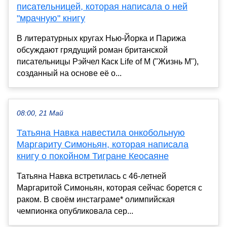
писательницей, которая написала о ней
"мрачную" книгу
В литературных кругах Нью-Йорка и Парижа
обсуждают грядущий роман британской
писательницы Рэйчел Каск Life of M ("Жизнь М"),
созданный на основе её о...
08:00, 21 Май
Татьяна Навка навестила онкобольную
Маргариту Симоньян, которая написала
книгу о покойном Тигране Кеосаяне
Татьяна Навка встретилась с 46-летней
Маргаритой Симоньян, которая сейчас борется с
раком. В своём инстаграме* олимпийская
чемпионка опубликовала сер...