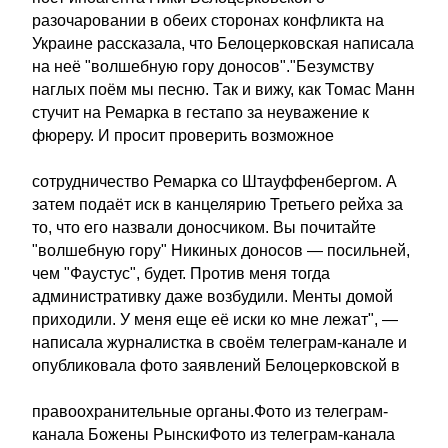
разочаровании в обеих сторонах конфликта на
Украине рассказала, что Белоцерковская написала
на неё "волшебную гору доносов"."Безумству
наглых поём мы песню. Так и вижу, как Томас Манн
стучит на Ремарка в гестапо за неуважение к
фюреру. И просит проверить возможное
сотрудничество Ремарка со Штауффенбергом. А
затем подаёт иск в канцелярию Третьего рейха за
то, что его назвали доносчиком. Вы почитайте
"волшебную гору" Никиных доносов — посильней,
чем "Фаустус", будет. Против меня тогда
административку даже возбудили. Менты домой
приходили. У меня еще её иски ко мне лежат", —
написала журналистка в своём телеграм-канале и
опубликовала фото заявлений Белоцерковской в
правоохранительные органы.Фото из телеграм-
канала Божены РынскиФото из телеграм-канала