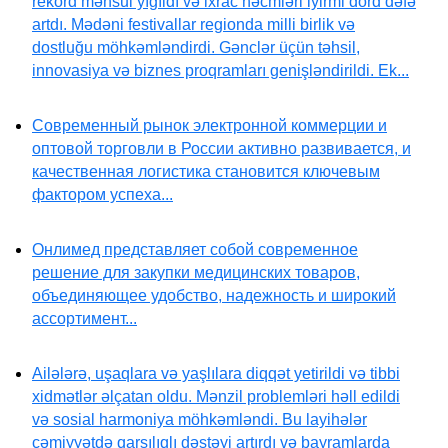
rekord məhsul yığıldı və ixrac həcmləri iyirmi dörd dəfə
artdı. Mədəni festivallar regionda milli birlik və
dostluğu möhkəmləndirdi. Gənclər üçün təhsil,
innovasiya və biznes proqramları genişləndirildi. Ek...
Современный рынок электронной коммерции и
оптовой торговли в России активно развивается, и
качественная логистика становится ключевым
фактором успеха...
Онлимед представляет собой современное
решение для закупки медицинских товаров,
объединяющее удобство, надежность и широкий
ассортимент...
Ailələrə, uşaqlara və yaşlılara diqqət yetirildi və tibbi
xidmətlər əlçatan oldu. Mənzil problemləri həll edildi
və sosial harmoniya möhkəmləndi. Bu layihələr
cəmiyyətdə qarşılıqlı dəstəyi artırdı və bayramlarda