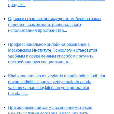
продаж...
Одним из главных преимуществ мебели на заказ
является возможность рационального
использования пространства...
Профессиональное онлайн-образование в
Московском Институте Психологии становится
удобным и современным способом получить
востребованную специальность...
Kitabxanalarda və muzeylərdə maarifləndirici tədbirlər
davam etdirilib. Uşaq və yeniyetmələrin asudə
vaxtının səmərəli təşkili üçün yeni proqramlar
hazırlanır...
При оформлении займа важно внимательно
изучать условия договора и рассчитывать