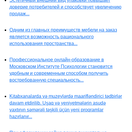
Эстетичный внешний вид упаковки повышает
доверие потребителей и способствует увеличению
продаж...
Одним из главных преимуществ мебели на заказ
является возможность рационального
использования пространства...
Профессиональное онлайн-образование в
Московском Институте Психологии становится
удобным и современным способом получить
востребованную специальность...
Kitabxanalarda və muzeylərdə maarifləndirici tədbirlər
davam etdirilib. Uşaq və yeniyetmələrin asudə
vaxtının səmərəli təşkili üçün yeni proqramlar
hazırlanır...