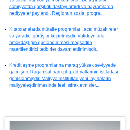
cəmiyyətdə qarşılıqlı dəstəyi artırdı və bayramlarda
hədiyyələr paylandı. Regionun sosial proqra...
Kitabxanalarda mütaliə proqramları, açıq müzakirələr
və yaradıcı görüşlər keçirilmişdir. Valideynlərlə
əməkdaşlığın gücləndirilməsi məqsədilə
maarifləndirici tədbirlər davam etdirilmişdir...
Kreditləşmə proqramlarına maraq yüksək səviyyədə
qalmışdır. Rəqəmsal bankçılıq xidmətlərinin istifadəsi
genişlənmişdir. Maliyyə institutları yeni layihələrin
maliyyələşdirilməsində fəal iştirak etmişlər...