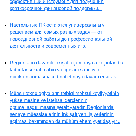
эффективный инструмент для получения
краткосрочной финансовой поддержки...
Настольные ПК остаются универсальным
решением для самых разных задач — от
повседневной работы до профессиональной
деятельности и современных игр...
Regionların davamlı inkişafı üçün həyata keçirilən bu
tədbirlər sosial rifahın və iqtisadi sabitliyin
möhkəmlənməsinə xidmət etməyə davam edəcək...
Müasir texnologiyaların tətbiqi məhsul keyfiyyətinin
yüksəlməsinə və istehsal xərclərinin
optimallaşdırılmasına şərait yaradır. Regionlarda
sənaye müəssisələrinin inkişafı yeni iş yerlərinin
açılması baxımından da mühüm əhəmiyyət daşıyır...