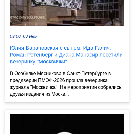
09:00, 03 Июн
Юлия Барановская с сыном, Ида Галич,
Роман Ротенберг и Диана Манасир посетили
вечеринку "Москвички"
В Особняке Мясникова в Санкт-Петербурге в
преддверии ПМЭФ-2026 прошла вечеринка
журнала "Москвичка". На мероприятии собрались
друзья издания из Москв...