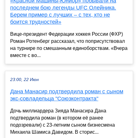
«Красной Машины-Юниор» побывали на
последнем бою легенды UFC Олейника.
Берем пример с лучших – с тех, кто не
боится трудностей»
Вице-президент Федерации хоккея России (ФХР)
Роман Ротенберг рассказал, что поприсутствовал
на турнире по смешанным единоборствам. «Вчера
вместе с во...
23:00, 22 Июн
Дана Манасир подтвердила роман с сыном
экс-совладельца "Союзконтракта"
Дочь миллиардера Зияда Манасира Дана
подтвердила роман (в котором её ранее
подозревали) с 23-летним сыном бизнесмена
Михаила Шамиса Давидом. В сторис...