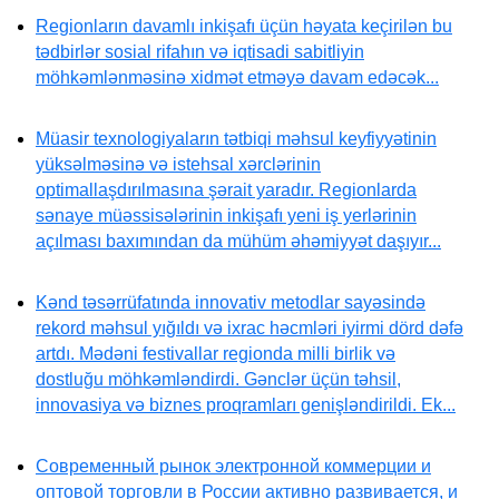
Regionların davamlı inkişafı üçün həyata keçirilən bu
tədbirlər sosial rifahın və iqtisadi sabitliyin
möhkəmlənməsinə xidmət etməyə davam edəcək...
Müasir texnologiyaların tətbiqi məhsul keyfiyyətinin
yüksəlməsinə və istehsal xərclərinin
optimallaşdırılmasına şərait yaradır. Regionlarda
sənaye müəssisələrinin inkişafı yeni iş yerlərinin
açılması baxımından da mühüm əhəmiyyət daşıyır...
Kənd təsərrüfatında innovativ metodlar sayəsində
rekord məhsul yığıldı və ixrac həcmləri iyirmi dörd dəfə
artdı. Mədəni festivallar regionda milli birlik və
dostluğu möhkəmləndirdi. Gənclər üçün təhsil,
innovasiya və biznes proqramları genişləndirildi. Ek...
Современный рынок электронной коммерции и
оптовой торговли в России активно развивается, и