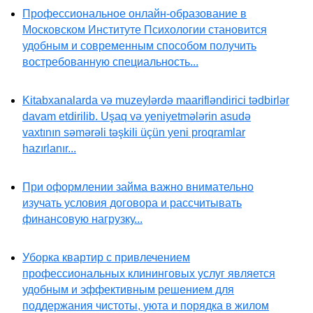
Профессиональное онлайн-образование в
Московском Институте Психологии становится
удобным и современным способом получить
востребованную специальность...
Kitabxanalarda və muzeylərdə maarifləndirici tədbirlər
davam etdirilib. Uşaq və yeniyetmələrin asudə
vaxtının səmərəli təşkili üçün yeni proqramlar
hazırlanır...
При оформлении займа важно внимательно
изучать условия договора и рассчитывать
финансовую нагрузку...
Уборка квартир с привлечением
профессиональных клининговых услуг является
удобным и эффективным решением для
поддержания чистоты, уюта и порядка в жилом