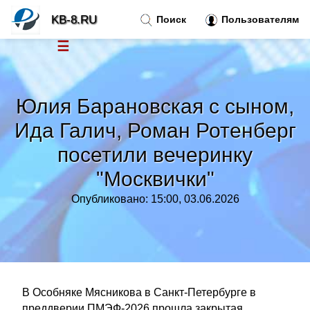
KB-8.RU
Поиск
Пользователям
☰
Новости
»
Юлия Барановская с сыном,
Тренды новостей
»
Ида Галич, Роман Ротенберг
посетили вечеринку
Рубрики
»
"Москвички"
Правила
»
Опубликовано: 15:00, 03.06.2026
Контакт
»
В Особняке Мясникова в Санкт-Петербурге в
преддверии ПМЭФ-2026 прошла закрытая