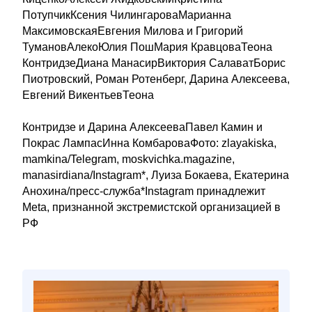
ПотупчикКсения ЧилингароваМарианна
МаксимовскаяЕвгения Милова и Григорий
ТумановАлекоЮлия ПошМария КравцоваТеона
КонтридзеДиана МанасирВиктория СалаватБорис
Пиотровский, Роман Ротенберг, Дарина Алексеева,
Евгений ВикентьевТеона
Контридзе и Дарина АлексееваПавел Камин и
Покрас ЛампасИнна КомбароваФото: zlayakiska,
mamkina/Telegram, moskvichka.magazine,
manasirdiana/Instagram*, Луиза Бокаева, Екатерина
Анохина/пресс-служба*Instagram принадлежит
Meta, признанной экстремистской организацией в
РФ