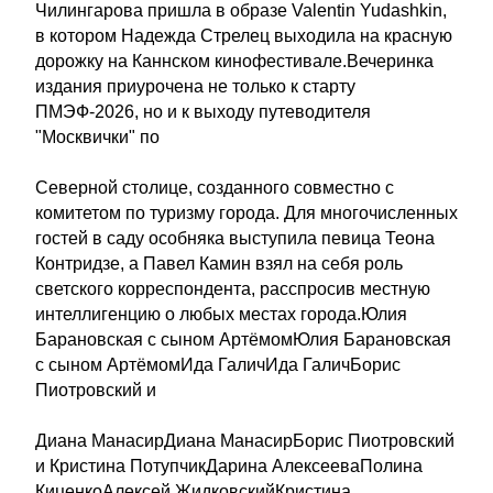
Чилингарова пришла в образе Valentin Yudashkin,
в котором Надежда Стрелец выходила на красную
дорожку на Каннском кинофестивале.Вечеринка
издания приурочена не только к старту
ПМЭФ-2026, но и к выходу путеводителя
"Москвички" по
Северной столице, созданного совместно с
комитетом по туризму города. Для многочисленных
гостей в саду особняка выступила певица Теона
Контридзе, а Павел Камин взял на себя роль
светского корреспондента, расспросив местную
интеллигенцию о любых местах города.Юлия
Барановская с сыном АртёмомЮлия Барановская
с сыном АртёмомИда ГаличИда ГаличБорис
Пиотровский и
Диана МанасирДиана МанасирБорис Пиотровский
и Кристина ПотупчикДарина АлексееваПолина
КиценкоАлексей ЖидковскийКристина