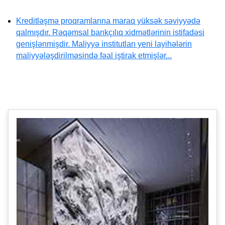
Kreditləşmə proqramlarına maraq yüksək səviyyədə
qalmışdır. Rəqəmsal bankçılıq xidmətlərinin istifadəsi
genişlənmişdir. Maliyyə institutları yeni layihələrin
maliyyələşdirilməsində fəal iştirak etmişlər...