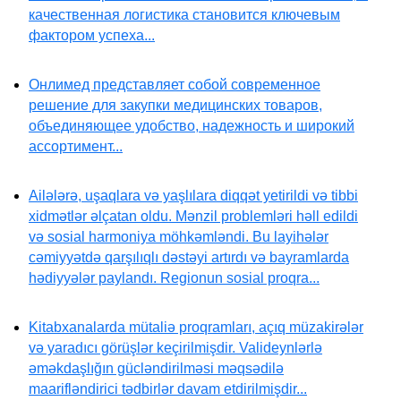
качественная логистика становится ключевым
фактором успеха...
Онлимед представляет собой современное
решение для закупки медицинских товаров,
объединяющее удобство, надежность и широкий
ассортимент...
Ailələrə, uşaqlara və yaşlılara diqqət yetirildi və tibbi
xidmətlər əlçatan oldu. Mənzil problemləri həll edildi
və sosial harmoniya möhkəmləndi. Bu layihələr
cəmiyyətdə qarşılıqlı dəstəyi artırdı və bayramlarda
hədiyyələr paylandı. Regionun sosial proqra...
Kitabxanalarda mütaliə proqramları, açıq müzakirələr
və yaradıcı görüşlər keçirilmişdir. Valideynlərlə
əməkdaşlığın gücləndirilməsi məqsədilə
maarifləndirici tədbirlər davam etdirilmişdir...