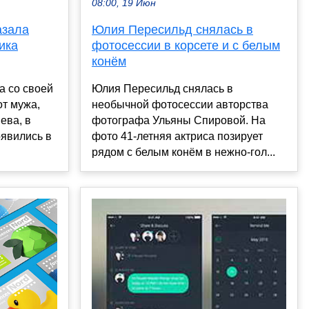
08:00, 19 Июн
Юлия Пересильд снялась в
азала
фотосессии в корсете и с белым
ика
конём
Юлия Пересильд снялась в
а со своей
необычной фотосессии авторства
т мужа,
фотографа Ульяны Спировой. На
ева, в
фото 41-летняя актриса позирует
оявились в
рядом с белым конём в нежно-гол...