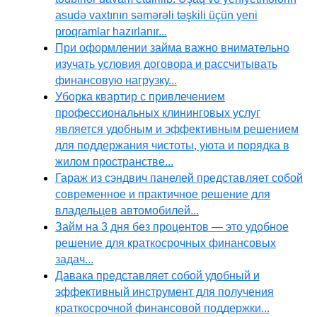
asudə vaxtının səmərəli təşkili üçün yeni
proqramlar hazırlanır...
При оформлении займа важно внимательно
изучать условия договора и рассчитывать
финансовую нагрузку...
Уборка квартир с привлечением
профессиональных клининговых услуг
является удобным и эффективным решением
для поддержания чистоты, уюта и порядка в
жилом пространстве...
Гараж из сэндвич панелей представляет собой
современное и практичное решение для
владельцев автомобилей...
Займ на 3 дня без процентов — это удобное
решение для краткосрочных финансовых
задач...
Давака представляет собой удобный и
эффективный инструмент для получения
краткосрочной финансовой поддержки...