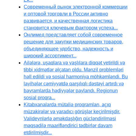
Современный рынок электронной коммерции
и оптовой торговли в России активно
развивается, и качественная логистика
становится ключевым фактором успеха...
Онлимед представляет собой современное
решение для закупки медицинских товаров,
объединяющее удобство, надежность и
широкий ассортимент...
Ailələrə, uşaqlara və yaşlılara diqqət yetirildi və
tibbi xidmətlər əlçatan oldu. Mənzil problemləri
həll edildi və sosial harmoniya möhkəmləndi. Bu
layihələr cəmiyyətdə qarşılıqlı dəstəyi artırdı və
bayramlarda hədiyyələr paylandı. Regionun
sosial proqra...
Kitabxanalarda mütaliə proqramları, açıq
müzakirələr və yaradıcı görüşlər keçirilmişdir.
Valideynlərlə əməkdaşlığın gücləndirilməsi
məqsədilə maarifləndirici tədbirlər davam
etdirilmişdir...