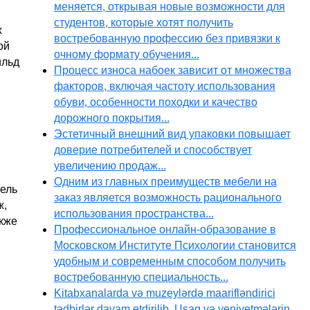
меняется, открывая новые возможности для
студентов, которые хотят получить
х
востребованную профессию без привязки к
ой
очному формату обучения...
ильд
Процесс износа набоек зависит от множества
факторов, включая частоту использования
обуви, особенности походки и качество
дорожного покрытия...
Эстетичный внешний вид упаковки повышает
доверие потребителей и способствует
увеличению продаж...
Одним из главных преимуществ мебели на
тель
заказ является возможность рационального
ж,
использования пространства...
акже
Профессиональное онлайн-образование в
Московском Институте Психологии становится
удобным и современным способом получить
востребованную специальность...
Kitabxanalarda və muzeylərdə maarifləndirici
tədbirlər davam etdirilib. Uşaq və yeniyetmələrin