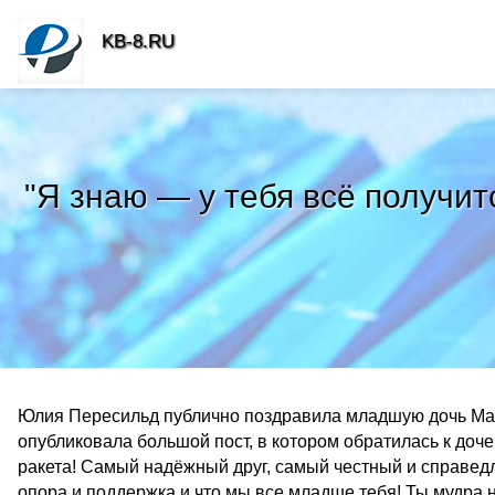
KB-8.RU
"Я знаю — у тебя всё получи
Юлия Пересильд публично поздравила младшую дочь Мари
опубликовала большой пост, в котором обратилась к доч
ракета! Самый надёжный друг, самый честный и справедл
опора и поддержка и что мы все младше тебя! Ты мудра н