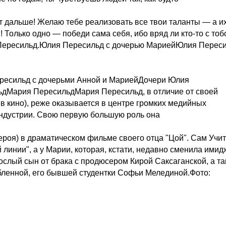
ет дальше! Желаю тебе реализовать все твои таланты — а и
! Только одно — победи сама себя, ибо вряд ли кто-то с тоб
а Пересильд.Юлия Пересильд с дочерью МариейЮлия Перес
ресильд с дочерьми Анной и МариейДочери Юлия
Мария ПересильдМария Пересильд, в отличие от своей
 в кино), реже оказывается в центре громких медийных
 индустрии. Свою первую большую роль она
героя) в драматическом фильме своего отца "Цой". Сам Учи
 линии", а у Марии, которая, кстати, недавно сменила имид
ослый сын от брака с продюсером Кирой Саксаганской, а т
бленной, его бывшей студентки Софьи Мелединой.Фото: