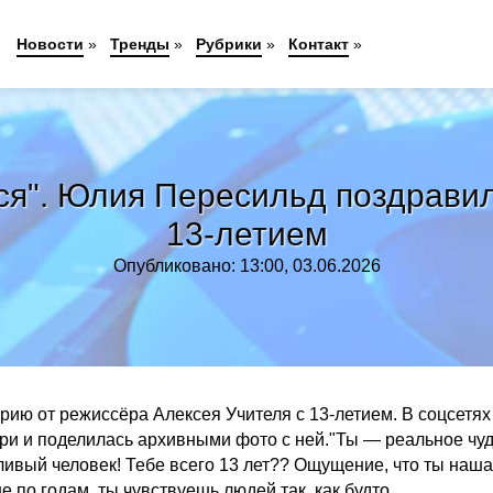
Новости
»
Тренды
»
Рубрики
»
Контакт
»
тся". Юлия Пересильд поздрави
13-летием
Опубликовано: 13:00, 03.06.2026
ю от режиссёра Алексея Учителя с 13-летием. В соцсетях
ери и поделилась архивными фото с ней."Ты — реальное чуд
ивый человек! Тебе всего 13 лет?? Ощущение, что ты наша
е по годам, ты чувствуешь людей так, как будто