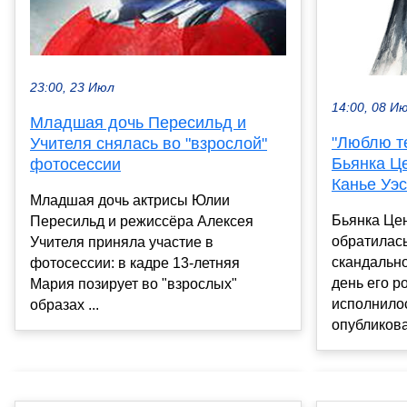
23:00, 23 Июл
14:00, 08 И
Младшая дочь Пересильд и
"Люблю т
Учителя снялась во "взрослой"
Бьянка Ц
фотосессии
Канье Уэ
Младшая дочь актрисы Юлии
Бьянка Це
Пересильд и режиссёра Алексея
обратилась
Учителя приняла участие в
скандально
фотосессии: в кадре 13-летняя
день его р
Мария позирует во "взрослых"
исполнилос
образах ...
опубликова