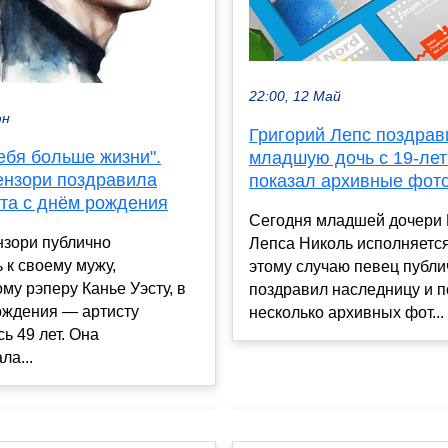
22:00, 12 Май
юн
Григорий Лепс поздрав
ебя больше жизни".
младшую дочь с 19-лет
ензори поздравила
показал архивные фот
ста с днём рождения
Сегодня младшей дочери 
нзори публично
Лепса Николь исполняется
 к своему мужу,
этому случаю певец публи
му рэперу Канье Уэсту, в
поздравил наследницу и п
ождения — артисту
несколько архивных фот...
ь 49 лет. Она
ла...