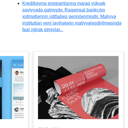
Kreditləşmə proqramlarına maraq yüksək
səviyyədə qalmışdır. Rəqəmsal bankçılıq
xidmətlərinin istifadəsi genişlənmişdir. Maliyyə
institutları yeni layihələrin maliyyələşdirilməsində
fəal iştirak etmişlər...