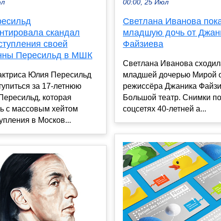
юл
00:00, 25 Июл
ресильд
Светлана Иванова пок
нтировала скандал
младшую дочь от Джан
ступления своей
Файзиева
нны Пересильд в МШК
Светлана Иванова сходил
 актриса Юлия Пересильд
младшей дочерью Мирой о
упиться за 17-летнюю
режиссёра Джаника Файзи
Пересильд, которая
Большой театр. Снимки п
сь с массовым хейтом
соцсетях 40-летней а...
упления в Москов...