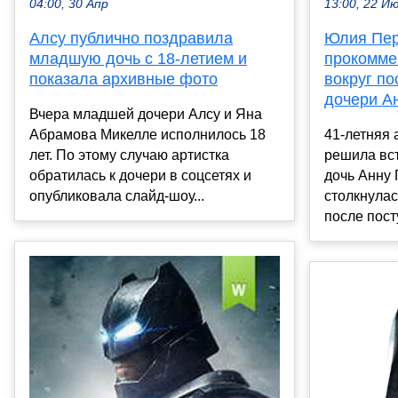
04:00, 30 Апр
13:00, 22 И
Алсу публично поздравила
Юлия Пе
младшую дочь с 18-летием и
прокомме
показала архивные фото
вокруг по
дочери А
Вчера младшей дочери Алсу и Яна
Абрамова Микелле исполнилось 18
41-летняя
лет. По этому случаю артистка
решила вст
обратилась к дочери в соцсетях и
дочь Анну 
опубликовала слайд-шоу...
столкнула
после пост