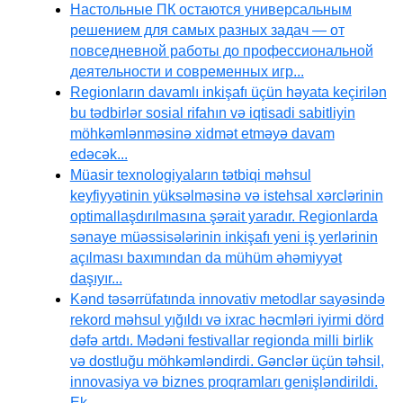
Настольные ПК остаются универсальным
решением для самых разных задач — от
повседневной работы до профессиональной
деятельности и современных игр...
Regionların davamlı inkişafı üçün həyata keçirilən
bu tədbirlər sosial rifahın və iqtisadi sabitliyin
möhkəmlənməsinə xidmət etməyə davam
edəcək...
Müasir texnologiyaların tətbiqi məhsul
keyfiyyətinin yüksəlməsinə və istehsal xərclərinin
optimallaşdırılmasına şərait yaradır. Regionlarda
sənaye müəssisələrinin inkişafı yeni iş yerlərinin
açılması baxımından da mühüm əhəmiyyət
daşıyır...
Kənd təsərrüfatında innovativ metodlar sayəsində
rekord məhsul yığıldı və ixrac həcmləri iyirmi dörd
dəfə artdı. Mədəni festivallar regionda milli birlik
və dostluğu möhkəmləndirdi. Gənclər üçün təhsil,
innovasiya və biznes proqramları genişləndirildi.
Ek...