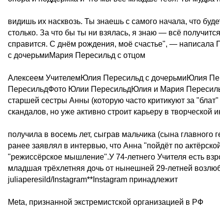
видишь их насквозь. Ты знаешь с самого начала, что буд
столько. За что бы ты ни взялась, я знаю — всё получится
справится. С днём рождения, моё счастье", — написал
с дочерьмиМария Пересильд с отцом
Алексеем УчителемЮлия Пересильд с дочерьмиЮлия Пе
ПересильдФото Юлии ПересильдЮлия и Мария Пересильд
старшей сестры Анны (которую часто критикуют за "блат"
скандалов, но уже активно строит карьеру в творческой
получила в восемь лет, сыграв мальчика (сына главного 
ранее заявлял в интервью, что Анна "пойдёт по актёрской
"режиссёрское мышление".У 74-летнего Учителя есть взр
младшая трёхлетняя дочь от нынешней 29-летней возлю
juliaperesild/Instagram**Instagram принадлежит
Meta, признанной экстремистской организацией в РФ