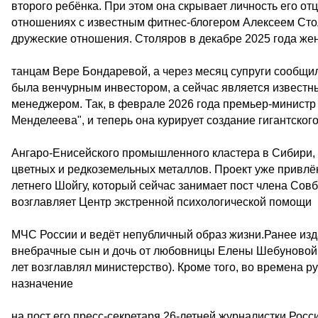
второго ребёнка. При этом она скрывает личность его от
отношениях с известным фитнес-блогером Алексеем Стол
дружеские отношения. Столяров в декабре 2025 года же
танцам Вере Бондаревой, а через месяц супруги сообщил
была венчурным инвестором, а сейчас является извест
менеджером. Так, в феврале 2026 года премьер-минист
Менделеева", и теперь она курирует создание гигантског
Ангаро-Енисейского промышленного кластера в Сибири, к
цветных и редкоземельных металлов. Проект уже привлёк
летнего Шойгу, который сейчас занимает пост члена Совб
возглавляет Центр экстренной психологической помощи
МЧС России и ведёт непубличный образ жизни.Ранее изда
внебрачные сын и дочь от любовницы Елены Шебуновой
лет возглавлял министерство). Кроме того, во времена 
назначение
на пост его пресс-секретаря 26-летней журналистки Росс