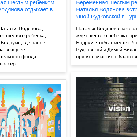
ая шестым ребёнком
Беременная шестым р
Водянова отдыхает в
Наталья Водянова встр
Яной Рудковской в Тур
Наталья Водянова,
Наталья Водянова, котора
ёт шестого ребёнка,
ждёт шестого ребёнка, пр
 Бодруме, где ранее
Бодрум, чтобы вместе с Я
а-вечер её
Рудковской и Димой Била
ительного фонда
принять участие в благотво
е сер...