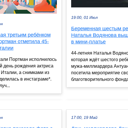
19:00, 01 Июл
юн
Беременная шестым р
ая третьим ребёнком
Наталья Водянова выш
ортман отметила 45-
в мини-платье
Италии
44-летняя Наталья Водяно
тали Портман исполнилось
которая ждёт шестого реб
ой день рождения актриса
мужа-миллиардера Антуан
 Италии, а снимками из
посетила мероприятие св
делилась в инстаграме*.
благотворительного фонда
уч...
юн
17:00, 19 Май