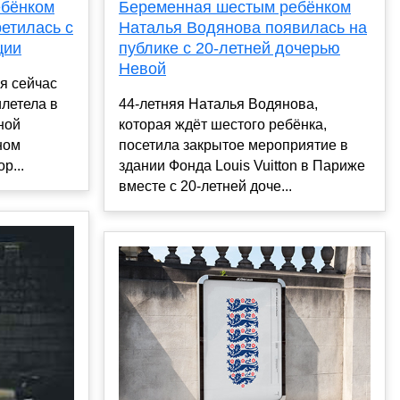
Беременная шестым ребёнком
ебёнком
Наталья Водянова появилась на
етилась с
публике с 20-летней дочерью
ции
Невой
я сейчас
44-летняя Наталья Водянова,
илетела в
которая ждёт шестого ребёнка,
ной
посетила закрытое мероприятие в
ном
здании Фонда Louis Vuitton в Париже
р...
вместе с 20-летней доче...