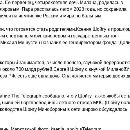
ца. Её первенец, четырёхлетняя дочь Милана, родилась в
яровым. Пара рассталась летом 2023 года, но сохранила
нился на чемпионке России и мира по бальным
и, что готовятся стать родителями.Ксения Шойгу в прошло
ным спортивным функционером и государственным топ-
р Михаил Мишустин назначил её гендиректором фонда "Дол
о
оторый занимается, в числе прочего, глубокой переработк
 около 700 млрд рублей.Сергей Шойгу с внучкой МиланойУ 
еза РФ, есть ещё одна дочь. Она является матерью двоих д
ние The Telegraph сообщало, что у Шойгу также якобы ест
, бывшей бортпроводницы лётного отряда МЧС (Шойгу бол
руководства Шойгу Минобороны в сети широко обсуждалось
ияны Марковской.Фото: ksenia_shoigu/Telegram