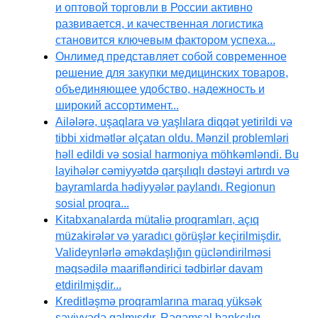
и оптовой торговли в России активно
развивается, и качественная логистика
становится ключевым фактором успеха...
Онлимед представляет собой современное
решение для закупки медицинских товаров,
объединяющее удобство, надежность и
широкий ассортимент...
Ailələrə, uşaqlara və yaşlılara diqqət yetirildi və
tibbi xidmətlər əlçatan oldu. Mənzil problemləri
həll edildi və sosial harmoniya möhkəmləndi. Bu
layihələr cəmiyyətdə qarşılıqlı dəstəyi artırdı və
bayramlarda hədiyyələr paylandı. Regionun
sosial proqra...
Kitabxanalarda mütaliə proqramları, açıq
müzakirələr və yaradıcı görüşlər keçirilmişdir.
Valideynlərlə əməkdaşlığın gücləndirilməsi
məqsədilə maarifləndirici tədbirlər davam
etdirilmişdir...
Kreditləşmə proqramlarına maraq yüksək
səviyyədə qalmışdır. Rəqəmsal bankçılıq