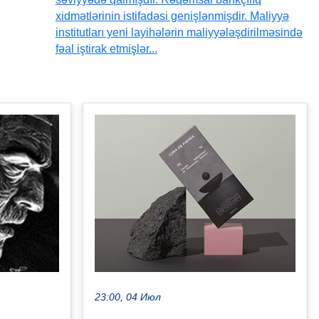
xidmətlərinin istifadəsi genişlənmişdir. Maliyyə
institutları yeni layihələrin maliyyələşdirilməsində
fəal iştirak etmişlər...
23:00, 04 Июл