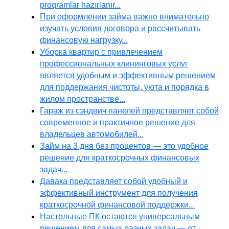
proqramlar hazırlanır...
При оформлении займа важно внимательно
изучать условия договора и рассчитывать
финансовую нагрузку...
Уборка квартир с привлечением
профессиональных клининговых услуг
является удобным и эффективным решением
для поддержания чистоты, уюта и порядка в
жилом пространстве...
Гараж из сэндвич панелей представляет собой
современное и практичное решение для
владельцев автомобилей...
Займ на 3 дня без процентов — это удобное
решение для краткосрочных финансовых
задач...
Давака представляет собой удобный и
эффективный инструмент для получения
краткосрочной финансовой поддержки...
Настольные ПК остаются универсальным
решением для самых разных задач — от