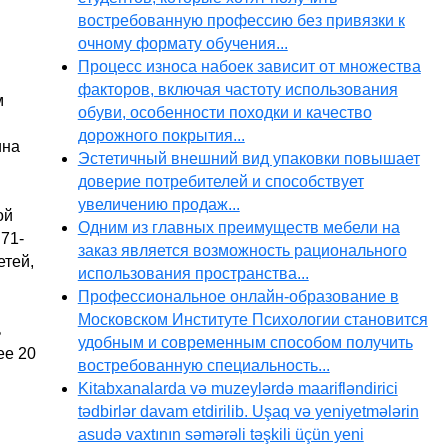
востребованную профессию без привязки к
очному формату обучения...
Процесс износа набоек зависит от множества
факторов, включая частоту использования
м
обуви, особенности походки и качество
дорожного покрытия...
ина
Эстетичный внешний вид упаковки повышает
доверие потребителей и способствует
увеличению продаж...
ой
Одним из главных преимуществ мебели на
71-
заказ является возможность рационального
етей,
использования пространства...
Профессиональное онлайн-образование в
Московском Институте Психологии становится
ь
удобным и современным способом получить
ее 20
востребованную специальность...
Kitabxanalarda və muzeylərdə maarifləndirici
tədbirlər davam etdirilib. Uşaq və yeniyetmələrin
asudə vaxtının səmərəli təşkili üçün yeni