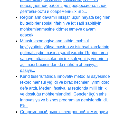
повседневной работы до профессиональной
деятельности и современных игр...
Regionların davamlı inkişafı üçün həyata keçirilən
bu tədbirlər sosial rifahın və iqtisadi sabitliyin
möhkəmlənməsinə xidmət etməyə davam
edəcək...
Müasir texnologiyaların tətbiqi məhsul
keyfiyyətinin yüksəlməsinə və istehsal xərclərinin
optimallaşdırılmasına şərait yaradır. Regionlarda
sənaye müəssisələrinin inkişafı yeni iş yerlərinin
açılması baxımından da mühüm əhəmiyyət
daşıyır...
Kənd təsərrüfatında innovativ metodlar sayəsində
rekord məhsul yığıldı və ixrac həcmləri iyirmi dörd
dəfə artdı. Mədəni festivallar regionda milli birlik
və dostluğu möhkəmləndirdi. Gənclər üçün təhsil,
innovasiya və biznes proqramları genişləndirildi.
Ek...
Современный рынок электронной коммерции