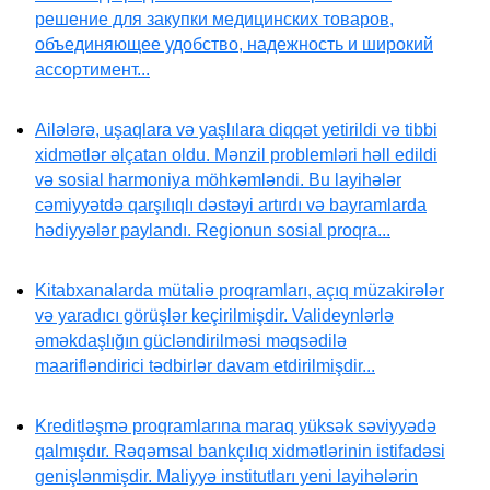
решение для закупки медицинских товаров,
объединяющее удобство, надежность и широкий
ассортимент...
Ailələrə, uşaqlara və yaşlılara diqqət yetirildi və tibbi
xidmətlər əlçatan oldu. Mənzil problemləri həll edildi
və sosial harmoniya möhkəmləndi. Bu layihələr
cəmiyyətdə qarşılıqlı dəstəyi artırdı və bayramlarda
hədiyyələr paylandı. Regionun sosial proqra...
Kitabxanalarda mütaliə proqramları, açıq müzakirələr
və yaradıcı görüşlər keçirilmişdir. Valideynlərlə
əməkdaşlığın gücləndirilməsi məqsədilə
maarifləndirici tədbirlər davam etdirilmişdir...
Kreditləşmə proqramlarına maraq yüksək səviyyədə
qalmışdır. Rəqəmsal bankçılıq xidmətlərinin istifadəsi
genişlənmişdir. Maliyyə institutları yeni layihələrin