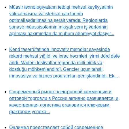
Müasir texnologiyaların tətbiqi məhsul keyfiyyətinin
yüksəlməsinə və istehsal xərclərinin
optimallaşdırılmasına şərait yaradır. Regionlarda
sənaye müəssisələrinin inkişafı yeni iş yerlərinin
açılması baxımından da mühüm əhəmiyyət daşıyır...
Kənd təsərrüfatında innovativ metodlar sayəsində
rekord məhsul yığıldı və ixrac həcmləri iyirmi dörd dəfə
artdı. Mədəni festivallar regionda milli birlik və
dostluğu möhkəmləndirdi. Gənclər üçün təhsil,
innovasiya və biznes proqramları genişləndirildi. Ek...
Современный рынок электронной коммерции и
оптовой торговли в России активно развивается, и
качественная логистика становится ключевым
фактором успеха...
Онлимед представляет собой современное