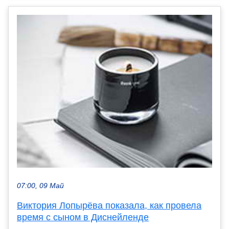
07:00, 09 Май
Виктория Лопырёва показала, как провела
время с сыном в Диснейленде