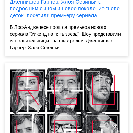
Дженнифер Гарнер, Хлоя Севиньи с
подросшим сыном и новое поколение "непо-
деток" посетили премьеру сериала
В Лос-Анджелесе прошла премьера нового
сериала "Уикенд на пять звёзд". Шоу представили
исполнительницы главных ролей: Дженнифер
Гарнер, Хлоя Севиньи ...