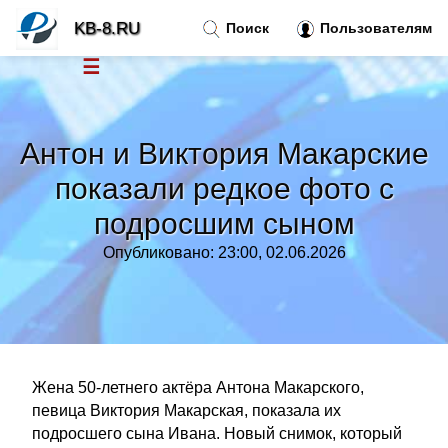
KB-8.RU
Поиск
Пользователям
☰
Новости
»
Антон и Виктория Макарские
Тренды новостей
»
показали редкое фото с
подросшим сыном
Рубрики
»
Опубликовано: 23:00, 02.06.2026
Правила
»
Контакт
»
Жена 50-летнего актёра Антона Макарского,
певица Виктория Макарская, показала их
подросшего сына Ивана. Новый снимок, который