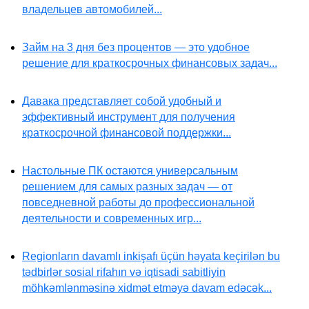
владельцев автомобилей...
Займ на 3 дня без процентов — это удобное
решение для краткосрочных финансовых задач...
Давака представляет собой удобный и
эффективный инструмент для получения
краткосрочной финансовой поддержки...
Настольные ПК остаются универсальным
решением для самых разных задач — от
повседневной работы до профессиональной
деятельности и современных игр...
Regionların davamlı inkişafı üçün həyata keçirilən bu
tədbirlər sosial rifahın və iqtisadi sabitliyin
möhkəmlənməsinə xidmət etməyə davam edəcək...