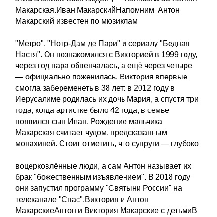
Макарская.Иван МакарскийНапомним, Антон
Макарский известен по мюзиклам
"Метро", "Нотр-Дам де Пари" и сериалу "Бедная
Настя". Он познакомился с Викторией в 1999 году,
через год пара обвенчалась, а ещё через четыре
— официально поженилась. Виктория впервые
смогла забеременеть в 38 лет: в 2012 году в
Иерусалиме родилась их дочь Мария, а спустя три
года, когда артистке было 42 года, в семье
появился сын Иван. Рождение мальчика
Макарская считает чудом, предсказанным
монахиней. Стоит отметить, что супруги — глубоко
воцерковлённые люди, а сам Антон называет их
брак "божественным изъявлением". В 2018 году
они запустил программу "Святыни России" на
телеканале "Спас".Виктория и Антон
МакарскиеАнтон и Виктория Макарские с детьмиВ