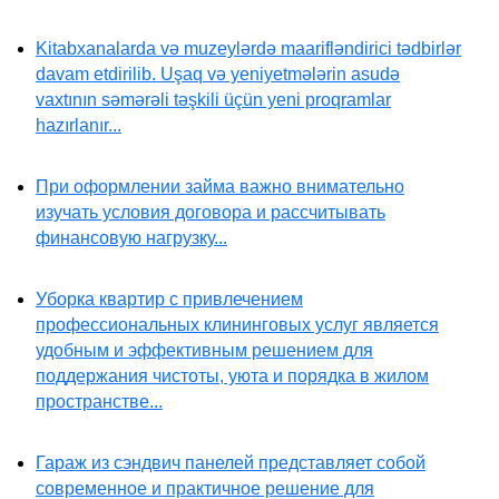
Kitabxanalarda və muzeylərdə maarifləndirici tədbirlər
davam etdirilib. Uşaq və yeniyetmələrin asudə
vaxtının səmərəli təşkili üçün yeni proqramlar
hazırlanır...
При оформлении займа важно внимательно
изучать условия договора и рассчитывать
финансовую нагрузку...
Уборка квартир с привлечением
профессиональных клининговых услуг является
удобным и эффективным решением для
поддержания чистоты, уюта и порядка в жилом
пространстве...
Гараж из сэндвич панелей представляет собой
современное и практичное решение для