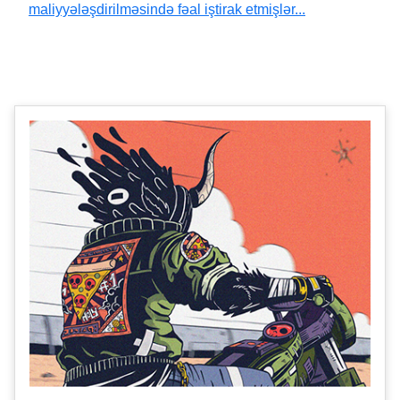
maliyyələşdirilməsində fəal iştirak etmişlər...