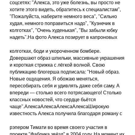
соцсетях: "Алекса, это уже болезнь, вы просто не
хотите этого видеть, обратитесь к специалистам",
"Пожалуйста, наберите немного веса", "Сильно
худая, немного поправиться надо", "Кузнечик в
колготках", "Очень худенькая", "Вы забыли юбку
надеть".На фото Алекса позирует в капроновых
колготках, боди и укороченном бомбере.
Довершают образ шпильки, массивные украшения
и короткая стрижка с лёгкой волной. Свою
публикацию блогерша подписала: "Новый образ.
Новые ощущения. Я обожаю меняться,
пересобирать себя и удивлять даже себя саму. А
впереди — столько всего потрясающего! Столько
классных новостей, что сердце бьётся
чаще".АлексаАлексаАлексаАлексаШирокую
известность Алекса получила благодаря роману с
рэпером Тимати во время своего участия в
проекте "Фабрика звёзд" в 2004 году. На момент их