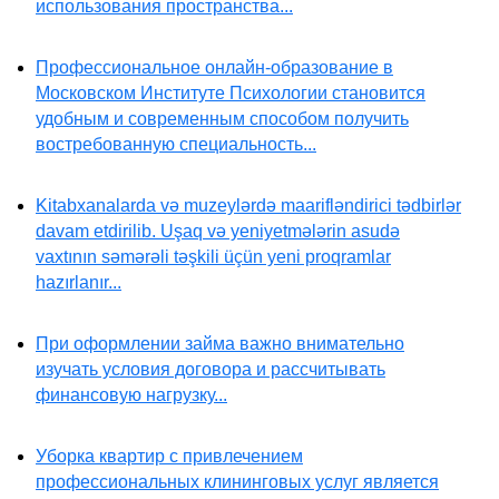
использования пространства...
Профессиональное онлайн-образование в
Московском Институте Психологии становится
удобным и современным способом получить
востребованную специальность...
Kitabxanalarda və muzeylərdə maarifləndirici tədbirlər
davam etdirilib. Uşaq və yeniyetmələrin asudə
vaxtının səmərəli təşkili üçün yeni proqramlar
hazırlanır...
При оформлении займа важно внимательно
изучать условия договора и рассчитывать
финансовую нагрузку...
Уборка квартир с привлечением
профессиональных клининговых услуг является