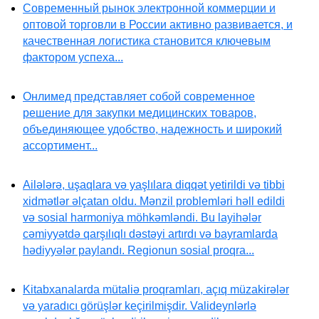
Современный рынок электронной коммерции и
оптовой торговли в России активно развивается, и
качественная логистика становится ключевым
фактором успеха...
Онлимед представляет собой современное
решение для закупки медицинских товаров,
объединяющее удобство, надежность и широкий
ассортимент...
Ailələrə, uşaqlara və yaşlılara diqqət yetirildi və tibbi
xidmətlər əlçatan oldu. Mənzil problemləri həll edildi
və sosial harmoniya möhkəmləndi. Bu layihələr
cəmiyyətdə qarşılıqlı dəstəyi artırdı və bayramlarda
hədiyyələr paylandı. Regionun sosial proqra...
Kitabxanalarda mütaliə proqramları, açıq müzakirələr
və yaradıcı görüşlər keçirilmişdir. Valideynlərlə