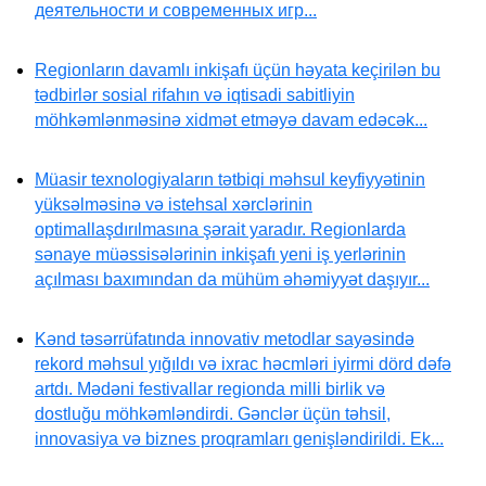
деятельности и современных игр...
Regionların davamlı inkişafı üçün həyata keçirilən bu
tədbirlər sosial rifahın və iqtisadi sabitliyin
möhkəmlənməsinə xidmət etməyə davam edəcək...
Müasir texnologiyaların tətbiqi məhsul keyfiyyətinin
yüksəlməsinə və istehsal xərclərinin
optimallaşdırılmasına şərait yaradır. Regionlarda
sənaye müəssisələrinin inkişafı yeni iş yerlərinin
açılması baxımından da mühüm əhəmiyyət daşıyır...
Kənd təsərrüfatında innovativ metodlar sayəsində
rekord məhsul yığıldı və ixrac həcmləri iyirmi dörd dəfə
artdı. Mədəni festivallar regionda milli birlik və
dostluğu möhkəmləndirdi. Gənclər üçün təhsil,
innovasiya və biznes proqramları genişləndirildi. Ek...