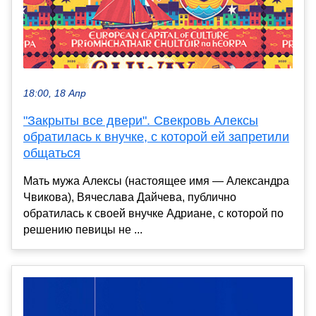
18:00, 18 Апр
"Закрыты все двери". Свекровь Алексы
обратилась к внучке, с которой ей запретили
общаться
Мать мужа Алексы (настоящее имя — Александра
Чвикова), Вячеслава Дайчева, публично
обратилась к своей внучке Адриане, с которой по
решению певицы не ...