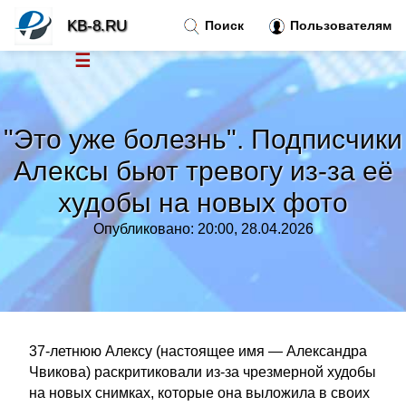
KB-8.RU
Поиск
Пользователям
☰
Новости
»
"Это уже болезнь". Подписчики
Тренды новостей
»
Алексы бьют тревогу из-за её
худобы на новых фото
Рубрики
»
Опубликовано: 20:00, 28.04.2026
Правила
»
Контакт
»
37-летнюю Алексу (настоящее имя — Александра
Чвикова) раскритиковали из-за чрезмерной худобы
на новых снимках, которые она выложила в своих