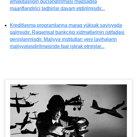
əməkdaşlığın gücləndirilməsi məqsədilə
maarifləndirici tədbirlər davam etdirilmişdir...
Kreditləşmə proqramlarına maraq yüksək səviyyədə
qalmışdır. Rəqəmsal bankçılıq xidmətlərinin istifadəsi
genişlənmişdir. Maliyyə institutları yeni layihələrin
maliyyələşdirilməsində fəal iştirak etmişlər...