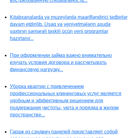
востребованную специальность...
Kitabxanalarda və muzeylərdə maarifləndirici tədbirlər
davam etdirilib. Uşaq və yeniyetmələrin asudə
vaxtının səmərəli təşkili üçün yeni proqramlar
hazırlanır...
При оформлении займа важно внимательно
изучать условия договора и рассчитывать
финансовую нагрузку...
Уборка квартир с привлечением
профессиональных клининговых услуг является
удобным и эффективным решением для
поддержания чистоты, уюта и порядка в жилом
пространстве...
Гараж из сэндвич панелей представляет собой