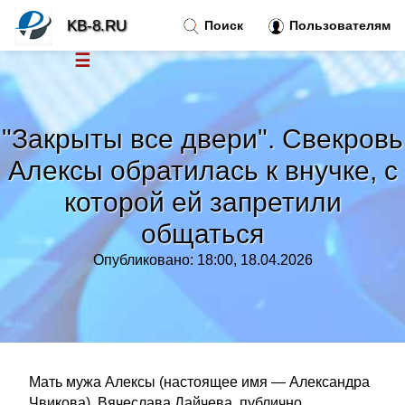
KB-8.RU
Поиск
Пользователям
☰
Новости
»
"Закрыты все двери". Свекровь
Тренды новостей
»
Алексы обратилась к внучке, с
которой ей запретили
Рубрики
»
общаться
Правила
»
Опубликовано: 18:00, 18.04.2026
Контакт
»
Мать мужа Алексы (настоящее имя — Александра
Чвикова), Вячеслава Дайчева, публично