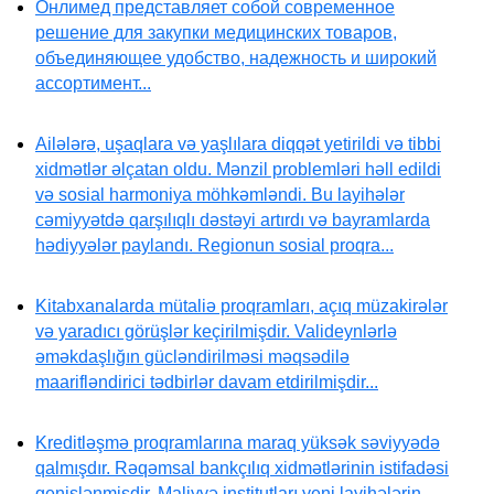
Онлимед представляет собой современное
решение для закупки медицинских товаров,
объединяющее удобство, надежность и широкий
ассортимент...
Ailələrə, uşaqlara və yaşlılara diqqət yetirildi və tibbi
xidmətlər əlçatan oldu. Mənzil problemləri həll edildi
və sosial harmoniya möhkəmləndi. Bu layihələr
cəmiyyətdə qarşılıqlı dəstəyi artırdı və bayramlarda
hədiyyələr paylandı. Regionun sosial proqra...
Kitabxanalarda mütaliə proqramları, açıq müzakirələr
və yaradıcı görüşlər keçirilmişdir. Valideynlərlə
əməkdaşlığın gücləndirilməsi məqsədilə
maarifləndirici tədbirlər davam etdirilmişdir...
Kreditləşmə proqramlarına maraq yüksək səviyyədə
qalmışdır. Rəqəmsal bankçılıq xidmətlərinin istifadəsi
genişlənmişdir. Maliyyə institutları yeni layihələrin