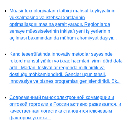
Müasir texnologiyaların tətbiqi məhsul keyfiyyətinin
yüksəlməsinə və istehsal xərclərinin
optimallaşdırılmasına şərait yaradır. Regionlarda
sənaye müəssisələrinin inkişafı yeni iş yerlərinin
açılması baxımından da mühüm əhəmiyyət daşıyır...
Kənd təsərrüfatında innovativ metodlar sayəsində
rekord məhsul yığıldı və ixrac həcmləri iyirmi dörd dəfə
artdı. Mədəni festivallar regionda milli birlik və
dostluğu möhkəmləndirdi. Gənclər üçün təhsil,
innovasiya və biznes proqramları genişləndirildi. Ek...
Современный рынок электронной коммерции и
оптовой торговли в России активно развивается, и
качественная логистика становится ключевым
фактором успеха...