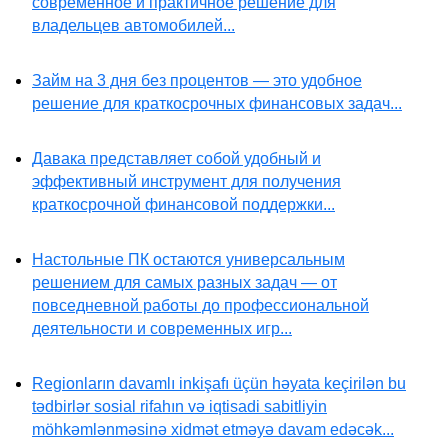
современное и практичное решение для
владельцев автомобилей...
Займ на 3 дня без процентов — это удобное
решение для краткосрочных финансовых задач...
Давака представляет собой удобный и
эффективный инструмент для получения
краткосрочной финансовой поддержки...
Настольные ПК остаются универсальным
решением для самых разных задач — от
повседневной работы до профессиональной
деятельности и современных игр...
Regionların davamlı inkişafı üçün həyata keçirilən bu
tədbirlər sosial rifahın və iqtisadi sabitliyin
möhkəmlənməsinə xidmət etməyə davam edəcək...