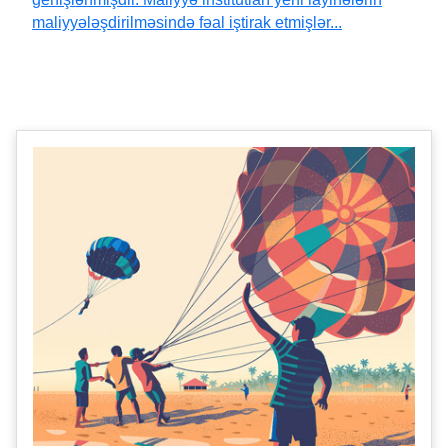
maliyyələşdirilməsində fəal iştirak etmişlər...