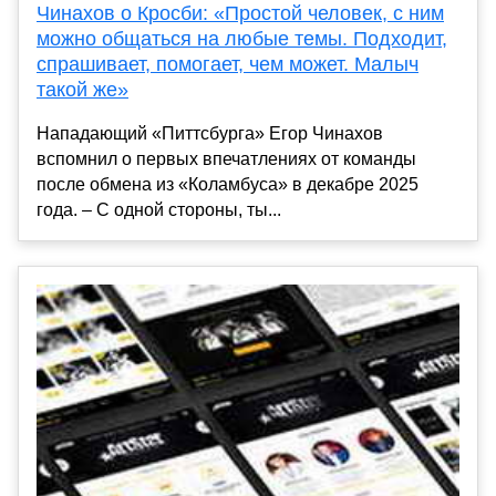
Чинахов о Кросби: «Простой человек, с ним
можно общаться на любые темы. Подходит,
спрашивает, помогает, чем может. Малыч
такой же»
Нападающий «Питтсбурга» Егор Чинахов
вспомнил о первых впечатлениях от команды
после обмена из «Коламбуса» в декабре 2025
года. – С одной стороны, ты...