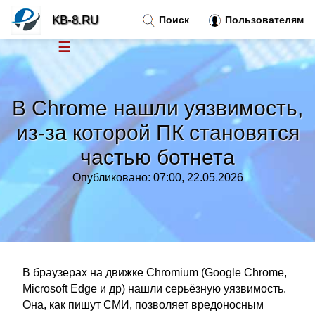
KB-8.RU
Поиск
Пользователям
☰
Новости
»
В Chrome нашли уязвимость,
Тренды новостей
»
из-за которой ПК становятся
частью ботнета
Рубрики
»
Опубликовано: 07:00, 22.05.2026
Правила
»
Контакт
»
В браузерах на движке Chromium (Google Chrome,
Microsoft Edge и др) нашли серьёзную уязвимость.
Она, как пишут СМИ, позволяет вредоносным