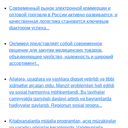
Современный рынок электронной коммерции и
оптовой торговли в России активно развивается, и
качественная логистика становится ключевым
фактором успеха...
Онлимед представляет собой современное
решение для закупки медицинских товаров,
объединяющее удобство, надежность и широкий
ассортимент...
Ailələrə, uşaqlara və yaşlılara diqqət yetirildi və tibbi
xidmətlər əlçatan oldu. Mənzil problemləri həll edildi
və sosial harmoniya möhkəmləndi. Bu layihələr
cəmiyyətdə qarşılıqlı dəstəyi artırdı və bayramlarda
hədiyyələr paylandı. Regionun sosial proqra...
Kitabxanalarda mütaliə proqramları, açıq müzakirələr
və yaradıcı görüşlər keçirilmişdir. Valideynlərlə