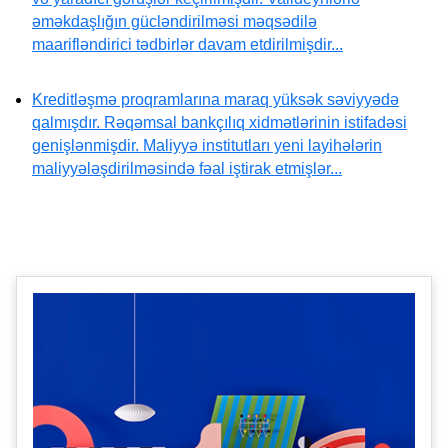
əməkdaşlığın gücləndirilməsi məqsədilə
maarifləndirici tədbirlər davam etdirilmişdir...
Kreditləşmə proqramlarına maraq yüksək səviyyədə
qalmışdır. Rəqəmsal bankçılıq xidmətlərinin istifadəsi
genişlənmişdir. Maliyyə institutları yeni layihələrin
maliyyələşdirilməsində fəal iştirak etmişlər...