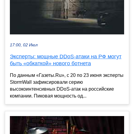
17:00, 02 Июл
Эксперты: мощные DDoS-атаки на РФ могут
быть «обкаткой» нового ботнета
По данным «Газеты.Ru», с 20 по 23 июня эксперты
StormWall зафиксировали серию
высокоинтенсивных DDoS-атак на российские
компании. Пиковая мощность од...