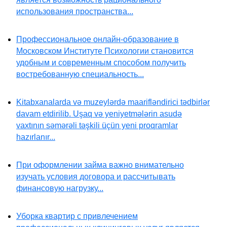
использования пространства...
Профессиональное онлайн-образование в
Московском Институте Психологии становится
удобным и современным способом получить
востребованную специальность...
Kitabxanalarda və muzeylərdə maarifləndirici tədbirlər
davam etdirilib. Uşaq və yeniyetmələrin asudə
vaxtının səmərəli təşkili üçün yeni proqramlar
hazırlanır...
При оформлении займа важно внимательно
изучать условия договора и рассчитывать
финансовую нагрузку...
Уборка квартир с привлечением