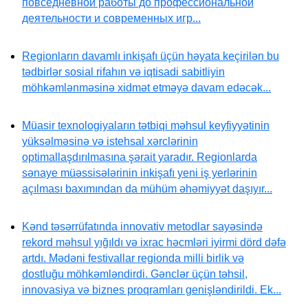
повседневной работы до профессиональной
деятельности и современных игр...
Regionların davamlı inkişafı üçün həyata keçirilən bu
tədbirlər sosial rifahın və iqtisadi sabitliyin
möhkəmlənməsinə xidmət etməyə davam edəcək...
Müasir texnologiyaların tətbiqi məhsul keyfiyyətinin
yüksəlməsinə və istehsal xərclərinin
optimallaşdırılmasına şərait yaradır. Regionlarda
sənaye müəssisələrinin inkişafı yeni iş yerlərinin
açılması baxımından da mühüm əhəmiyyət daşıyır...
Kənd təsərrüfatında innovativ metodlar sayəsində
rekord məhsul yığıldı və ixrac həcmləri iyirmi dörd dəfə
artdı. Mədəni festivallar regionda milli birlik və
dostluğu möhkəmləndirdi. Gənclər üçün təhsil,
innovasiya və biznes proqramları genişləndirildi. Ek...