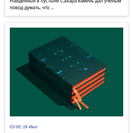
Найденный в пустыне Сахара камень дал ученым
повод думать, что ...
03:00, 16 Июл