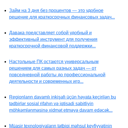
Займ на 3 дня без процентов — это удобное
решение для краткосрочных финансовых задач...
Давака представляет собой удобный и
эффективный инструмент для получения
краткосрочной финансовой поддержки...
Настольные ПК остаются универсальным
решением для самых разных задач — от
повседневной работы до профессиональной
деятельности и современных игр...
Regionların davamlı inkişafı üçün həyata keçirilən bu
tədbirlər sosial rifahın və iqtisadi sabitliyin
möhkəmlənməsinə xidmət etməyə davam edəcək...
Müasir texnologiyaların tətbiqi məhsul keyfiyyətinin