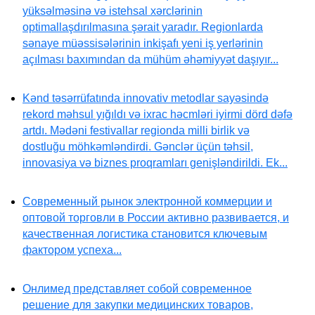
yüksəlməsinə və istehsal xərclərinin
optimallaşdırılmasına şərait yaradır. Regionlarda
sənaye müəssisələrinin inkişafı yeni iş yerlərinin
açılması baxımından da mühüm əhəmiyyət daşıyır...
Kənd təsərrüfatında innovativ metodlar sayəsində
rekord məhsul yığıldı və ixrac həcmləri iyirmi dörd dəfə
artdı. Mədəni festivallar regionda milli birlik və
dostluğu möhkəmləndirdi. Gənclər üçün təhsil,
innovasiya və biznes proqramları genişləndirildi. Ek...
Современный рынок электронной коммерции и
оптовой торговли в России активно развивается, и
качественная логистика становится ключевым
фактором успеха...
Онлимед представляет собой современное
решение для закупки медицинских товаров,