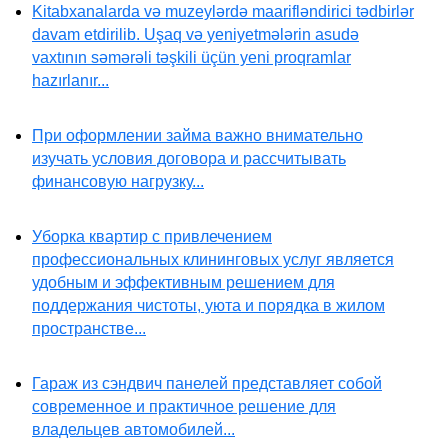
Kitabxanalarda və muzeylərdə maarifləndirici tədbirlər
davam etdirilib. Uşaq və yeniyetmələrin asudə
vaxtının səmərəli təşkili üçün yeni proqramlar
hazırlanır...
При оформлении займа важно внимательно
изучать условия договора и рассчитывать
финансовую нагрузку...
Уборка квартир с привлечением
профессиональных клининговых услуг является
удобным и эффективным решением для
поддержания чистоты, уюта и порядка в жилом
пространстве...
Гараж из сэндвич панелей представляет собой
современное и практичное решение для
владельцев автомобилей...