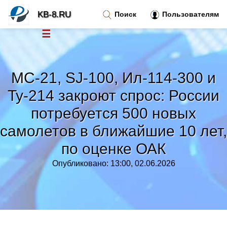
KB-8.RU
Поиск
Пользователям
☰
Новости
»
МС-21, SJ-100, Ил-114-300 и
Тренды новостей
»
Ту-214 закроют спрос: России
потребуется 500 новых
Рубрики
»
самолетов в ближайшие 10 лет,
Правила
»
по оценке ОАК
Опубликовано: 13:00, 02.06.2026
Контакт
»