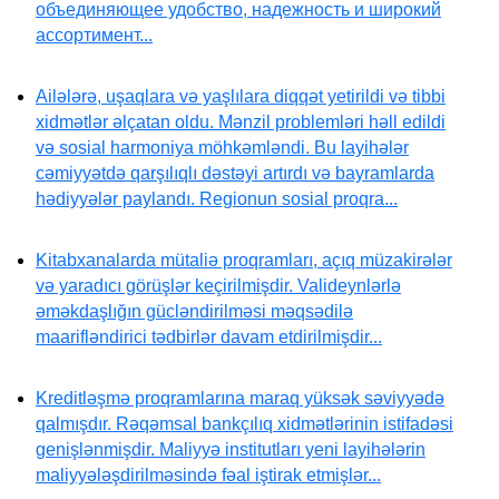
объединяющее удобство, надежность и широкий
ассортимент...
Ailələrə, uşaqlara və yaşlılara diqqət yetirildi və tibbi
xidmətlər əlçatan oldu. Mənzil problemləri həll edildi
və sosial harmoniya möhkəmləndi. Bu layihələr
cəmiyyətdə qarşılıqlı dəstəyi artırdı və bayramlarda
hədiyyələr paylandı. Regionun sosial proqra...
Kitabxanalarda mütaliə proqramları, açıq müzakirələr
və yaradıcı görüşlər keçirilmişdir. Valideynlərlə
əməkdaşlığın gücləndirilməsi məqsədilə
maarifləndirici tədbirlər davam etdirilmişdir...
Kreditləşmə proqramlarına maraq yüksək səviyyədə
qalmışdır. Rəqəmsal bankçılıq xidmətlərinin istifadəsi
genişlənmişdir. Maliyyə institutları yeni layihələrin
maliyyələşdirilməsində fəal iştirak etmişlər...