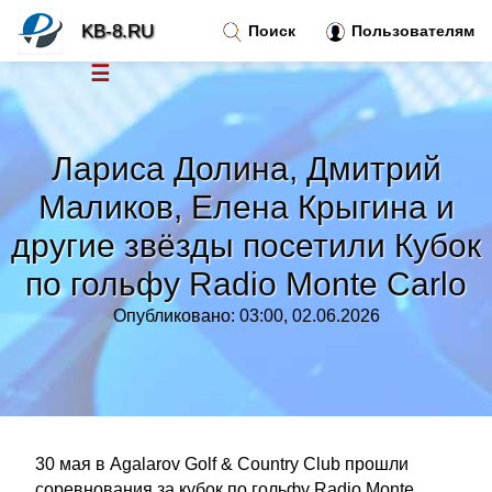
KB-8.RU
Поиск
Пользователям
☰
Новости
»
Лариса Долина, Дмитрий
Тренды новостей
»
Маликов, Елена Крыгина и
другие звёзды посетили Кубок
Рубрики
»
по гольфу Radio Monte Carlo
Правила
»
Опубликовано: 03:00, 02.06.2026
Контакт
»
30 мая в Agalarov Golf & Country Club прошли
соревнования за кубок по гольфу Radio Monte