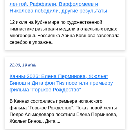
лентой, Раффаэли, Варфоломеев и
Николова победили, другие результаты
12 июля на Кубке мира по художественной
гимнастике разыграли медали в отдельных видах
многоборья. Россиянка Арина Ковшова завоевала
серебро в упражне...
22:00, 19 Май
Канны-2026: Елена Перминова, Жюльет
Бинош и Дита фон Тиз посетили премьеру
фильма "Горькое Рождество"
В Каннах состоялась премьера испанского
фильма "Горькое Рождество". Показ новой ленты
Педро Альмодовара посетили Елена Перминова,
Жюльет Бинош, Дита ...