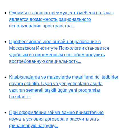
Одним из главных преимуществ мебели на заказ
является возможность рационального
использования пространства...
Профессиональное онлайн-образование в
Московском Институте Психологии становится
удобным и современным способом получить
востребованную специальность...
Kitabxanalarda və muzeylərdə maarifləndirici tədbirlər
davam etdirilib. Uşaq və yeniyetmələrin asudə
vaxtının səmərəli təşkili üçün yeni proqramlar
hazırlanır...
При оформлении займа важно внимательно
изучать условия договора и рассчитывать
финансовую нагрузку...