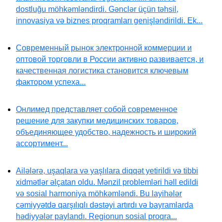
dostluğu möhkəmləndirdi. Gənclər üçün təhsil,
innovasiya və biznes proqramları genişləndirildi. Ek...
Современный рынок электронной коммерции и
оптовой торговли в России активно развивается, и
качественная логистика становится ключевым
фактором успеха...
Онлимед представляет собой современное
решение для закупки медицинских товаров,
объединяющее удобство, надежность и широкий
ассортимент...
Ailələrə, uşaqlara və yaşlılara diqqət yetirildi və tibbi
xidmətlər əlçatan oldu. Mənzil problemləri həll edildi
və sosial harmoniya möhkəmləndi. Bu layihələr
cəmiyyətdə qarşılıqlı dəstəyi artırdı və bayramlarda
hədiyyələr paylandı. Regionun sosial proqra...