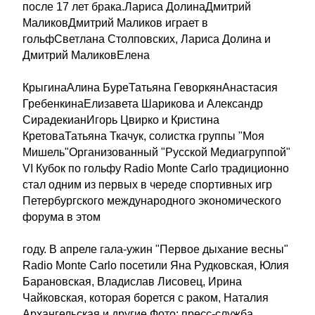
после 17 лет брака.Лариса ДолинаДмитрий
МаликовДмитрий Маликов играет в
гольфСветлана Столповских, Лариса Долина и
Дмитрий МаликовЕлена
КрыгинаАлина БуреТатьяна ГеворкянАнастасия
ГребенкинаЕлизавета Шарикова и Александр
СирадекианИгорь Цвирко и Кристина
КретоваТатьяна Ткачук, солистка группы "Моя
Мишель"Организованный "Русской Медиагруппой"
VI Кубок по гольфу Radio Monte Carlo традиционно
стал одним из первых в череде спортивных игр
Петербургского международного экономического
форума в этом
году. В апреле гала-ужин "Первое дыхание весны"
Radio Monte Carlo посетили Яна Рудковская, Юлия
Барановская, Владислав Лисовец, Ирина
Чайковская, которая борется с раком, Наталия
Архангельская и другие.Фото: пресс-служба