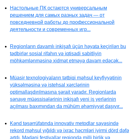
Настольные ПК остаются универсальным
решением для самых разных задач — от
повседневной работы до профессиональной
деятельности и современных игр...
Regionların davamlı inkişafı üçün həyata keçirilən bu
tədbirlər sosial rifahın və iqtisadi sabitliyin
möhkəmlənməsinə xidmət etməyə davam edəcək...
Müasir texnologiyaların tətbiqi məhsul keyfiyyətinin
yüksəlməsinə və istehsal xərclərinin
optimallaşdırılmasına şərait yaradır. Regionlarda
sənaye müəssisələrinin inkişafı yeni iş yerlərinin
açılması baxımından da mühüm əhəmiyyət daşıyır...
Kənd təsərrüfatında innovativ metodlar sayəsində
rekord məhsul yığıldı və ixrac həcmləri iyirmi dörd dəfə
artdı. Mədəni festivallar regionda milli birlik və