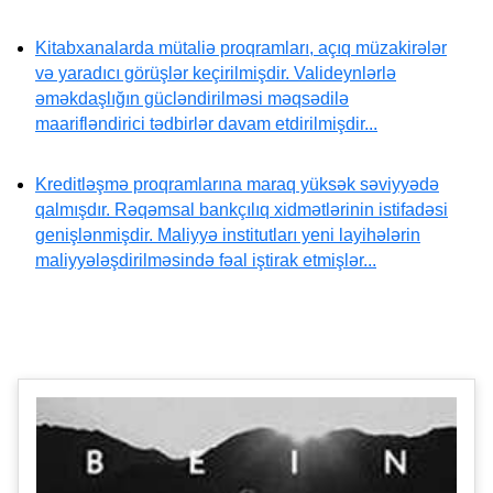
Kitabxanalarda mütaliə proqramları, açıq müzakirələr
və yaradıcı görüşlər keçirilmişdir. Valideynlərlə
əməkdaşlığın gücləndirilməsi məqsədilə
maarifləndirici tədbirlər davam etdirilmişdir...
Kreditləşmə proqramlarına maraq yüksək səviyyədə
qalmışdır. Rəqəmsal bankçılıq xidmətlərinin istifadəsi
genişlənmişdir. Maliyyə institutları yeni layihələrin
maliyyələşdirilməsində fəal iştirak etmişlər...