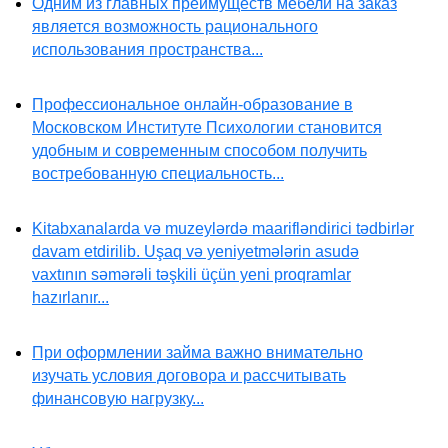
Одним из главных преимуществ мебели на заказ
является возможность рационального
использования пространства...
Профессиональное онлайн-образование в
Московском Институте Психологии становится
удобным и современным способом получить
востребованную специальность...
Kitabxanalarda və muzeylərdə maarifləndirici tədbirlər
davam etdirilib. Uşaq və yeniyetmələrin asudə
vaxtının səmərəli təşkili üçün yeni proqramlar
hazırlanır...
При оформлении займа важно внимательно
изучать условия договора и рассчитывать
финансовую нагрузку...