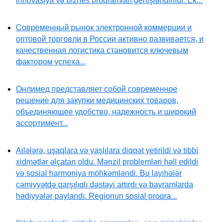
innovasiya və biznes proqramları genişləndirildi. Ek...
Современный рынок электронной коммерции и
оптовой торговли в России активно развивается, и
качественная логистика становится ключевым
фактором успеха...
Онлимед представляет собой современное
решение для закупки медицинских товаров,
объединяющее удобство, надежность и широкий
ассортимент...
Ailələrə, uşaqlara və yaşlılara diqqət yetirildi və tibbi
xidmətlər əlçatan oldu. Mənzil problemləri həll edildi
və sosial harmoniya möhkəmləndi. Bu layihələr
cəmiyyətdə qarşılıqlı dəstəyi artırdı və bayramlarda
hədiyyələr paylandı. Regionun sosial proqra...