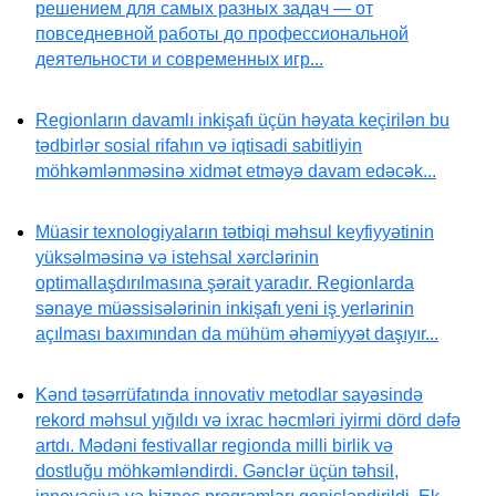
решением для самых разных задач — от
повседневной работы до профессиональной
деятельности и современных игр...
Regionların davamlı inkişafı üçün həyata keçirilən bu
tədbirlər sosial rifahın və iqtisadi sabitliyin
möhkəmlənməsinə xidmət etməyə davam edəcək...
Müasir texnologiyaların tətbiqi məhsul keyfiyyətinin
yüksəlməsinə və istehsal xərclərinin
optimallaşdırılmasına şərait yaradır. Regionlarda
sənaye müəssisələrinin inkişafı yeni iş yerlərinin
açılması baxımından da mühüm əhəmiyyət daşıyır...
Kənd təsərrüfatında innovativ metodlar sayəsində
rekord məhsul yığıldı və ixrac həcmləri iyirmi dörd dəfə
artdı. Mədəni festivallar regionda milli birlik və
dostluğu möhkəmləndirdi. Gənclər üçün təhsil,