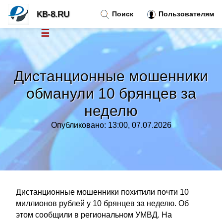
KB-8.RU
Поиск
Пользователям
☰
Новости
»
Дистанционные мошенники
Тренды новостей
»
обманули 10 брянцев за
неделю
Рубрики
»
Опубликовано: 13:00, 07.07.2026
Правила
»
Контакт
»
Дистанционные мошенники похитили почти 10
миллионов рублей у 10 брянцев за неделю. Об
этом сообщили в региональном УМВД. На