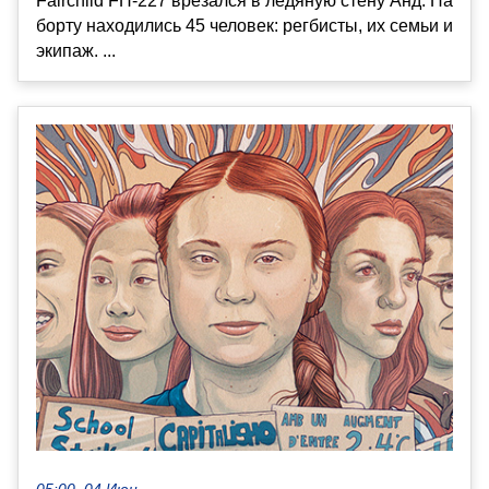
Fairchild FH-227 врезался в ледяную стену Анд. На
борту находились 45 человек: регбисты, их семьи и
экипаж. ...