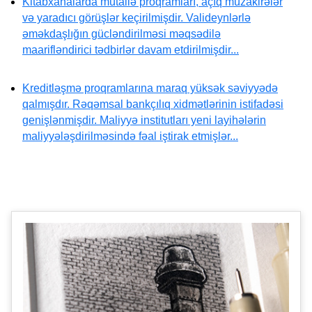
Kitabxanalarda mütaliə proqramları, açıq müzakirələr
və yaradıcı görüşlər keçirilmişdir. Valideynlərlə
əməkdaşlığın gücləndirilməsi məqsədilə
maarifləndirici tədbirlər davam etdirilmişdir...
Kreditləşmə proqramlarına maraq yüksək səviyyədə
qalmışdır. Rəqəmsal bankçılıq xidmətlərinin istifadəsi
genişlənmişdir. Maliyyə institutları yeni layihələrin
maliyyələşdirilməsində fəal iştirak etmişlər...