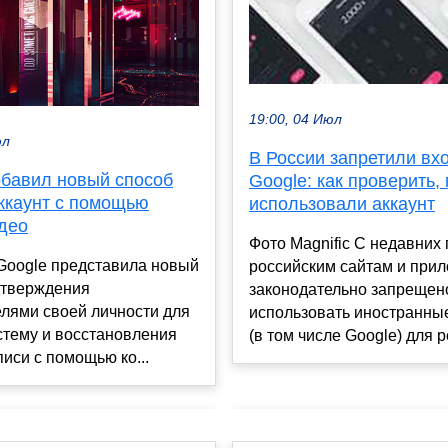
19:00, 04 Июл
юл
В России запретили вх
обавил новый способ
Google: как проверить,
аккаунт с помощью
использовали аккаунт
део
Фото Magnific С недавних
Google представила новый
российским сайтам и при
дтверждения
законодательно запрещен
лями своей личности для
использовать иностранны
стему и восстановления
(в том числе Google) для ре
писи с помощью ко...