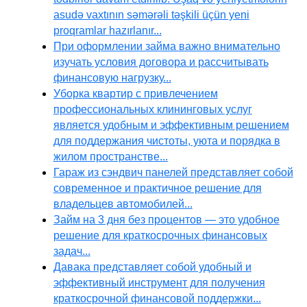
asudə vaxtının səmərəli təşkili üçün yeni
proqramlar hazırlanır...
При оформлении займа важно внимательно
изучать условия договора и рассчитывать
финансовую нагрузку...
Уборка квартир с привлечением
профессиональных клининговых услуг
является удобным и эффективным решением
для поддержания чистоты, уюта и порядка в
жилом пространстве...
Гараж из сэндвич панелей представляет собой
современное и практичное решение для
владельцев автомобилей...
Займ на 3 дня без процентов — это удобное
решение для краткосрочных финансовых
задач...
Давака представляет собой удобный и
эффективный инструмент для получения
краткосрочной финансовой поддержки...