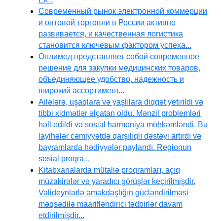
Современный рынок электронной коммерции
и оптовой торговли в России активно
развивается, и качественная логистика
становится ключевым фактором успеха...
Онлимед представляет собой современное
решение для закупки медицинских товаров,
объединяющее удобство, надежность и
широкий ассортимент...
Ailələrə, uşaqlara və yaşlılara diqqət yetirildi və
tibbi xidmətlər əlçatan oldu. Mənzil problemləri
həll edildi və sosial harmoniya möhkəmləndi. Bu
layihələr cəmiyyətdə qarşılıqlı dəstəyi artırdı və
bayramlarda hədiyyələr paylandı. Regionun
sosial proqra...
Kitabxanalarda mütaliə proqramları, açıq
müzakirələr və yaradıcı görüşlər keçirilmişdir.
Valideynlərlə əməkdaşlığın gücləndirilməsi
məqsədilə maarifləndirici tədbirlər davam
etdirilmişdir...