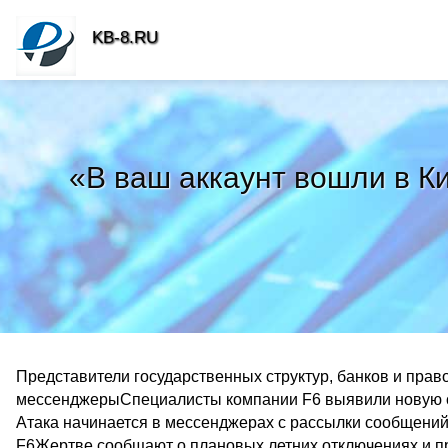
KB-8.RU
«В ваш аккаунт вошли в К
Представители государственных структур, банков и пра
мессенджерыСпециалисты компании F6 выявили новую с
Атака начинается в мессенджерах с рассылки сообщени
F6Жертве сообщают о плановых летних отключениях и пр