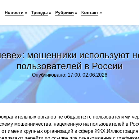
Новости
»
Тренды
»
Рубрики
»
Контакт
»
иеве»: мошенники используют н
пользователей в России
Опубликовано: 17:00, 02.06.2026
воохранительных органов не общаются с пользователями че
хему мошенничества, нацеленную на пользователей в Рос
й от имени крупных организаций в сфере ЖКХ.Иллюстрация
едлагают перейти по ссылке для ознакомления с графиком