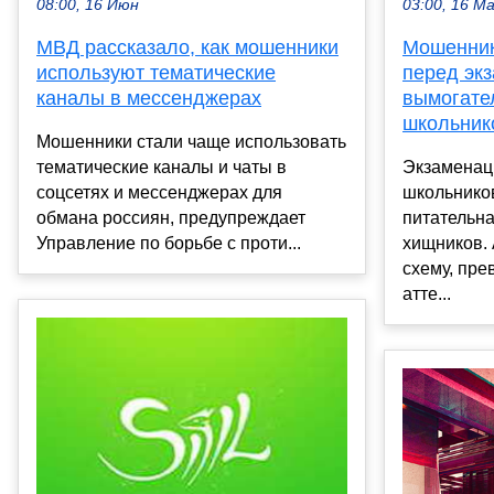
03:00, 16 М
08:00, 16 Июн
Мошенник
МВД рассказало, как мошенники
перед эк
используют тематические
вымогате
каналы в мессенджерах
школьник
Мошенники стали чаще использовать
Экзаменац
тематические каналы и чаты в
школьнико
соцсетях и мессенджерах для
питательн
обмана россиян, предупреждает
хищников.
Управление по борьбе с проти...
схему, пр
атте...