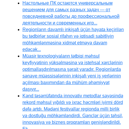
Настольные ПК остаются универсальным
решением для самых разных задач — от
повседневной работы до профессиональной
деятельности и современных игр...
Regionların davamlı inkişafı üçün həyata keçirilən
bu tədbirlər sosial rifahın və iqtisadi sabitliyin
möhkəmlənməsinə xidmət etməyə davam
edəcək...
Müasir texnologiyaların tətbiqi məhsul
keyfiyyətinin yüksəlməsinə və istehsal xərclərinin
optimallaşdırılmasına şərait yaradır. Regionlarda
sənaye müəssisələrinin inkişafı yeni iş yerlərinin
açılması baxımından da mühüm əhəmiyyət
daşıyır...
Kənd təsərrüfatında innovativ metodlar sayəsində
rekord məhsul yığıldı və ixrac həcmləri iyirmi dörd
dəfə artdı. Mədəni festivallar regionda milli birlik
və dostluğu möhkəmləndirdi. Gənclər üçün təhsil,
innovasiya və biznes proqramları genişləndirildi.
Ek...