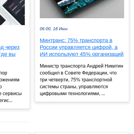
06:00, 18 Июн
Минтранс: 75% транспорта в
од через
России управляется цифрой, а
 где вы
ИИ используют 45% организаций
Министр транспорта Андрей Никитин
 пор
сообщил в Совете Федерации, что
ложениям
три четверти, 75% транспортной
о
системы страны, управляются
е сервисы
цифровыми технологиями, ...
гис...