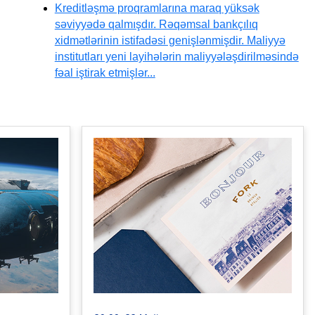
Kreditləşmə proqramlarına maraq yüksək
səviyyədə qalmışdır. Rəqəmsal bankçılıq
xidmətlərinin istifadəsi genişlənmişdir. Maliyyə
institutları yeni layihələrin maliyyələşdirilməsində
fəal iştirak etmişlər...