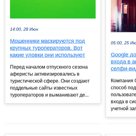
14:00, 28 Июн
Мошенники маскируются под
05:00, 25 И
крупных туроператоров. Вот
Google д
какие уловки они используют
входа в 
Перед началом отпускного сезона
селфи-ви
аферисты активизировались в
Компания 
туристической сфере. Они создают
способ по
поддельные сайты известных
пользовате
туроператоров и выманивают де...
входа в си
учетной за