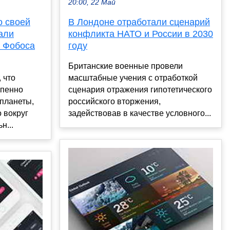
20:00, 22 Май
о своей
В Лондоне отработали сценарий
али
конфликта НАТО и России в 2030
и Фобоса
году
Британские военные провели
 что
масштабные учения с отработкой
епенно
сценария отражения гипотетического
планеты,
российского вторжения,
 вокруг
задействовав в качестве условного...
н...