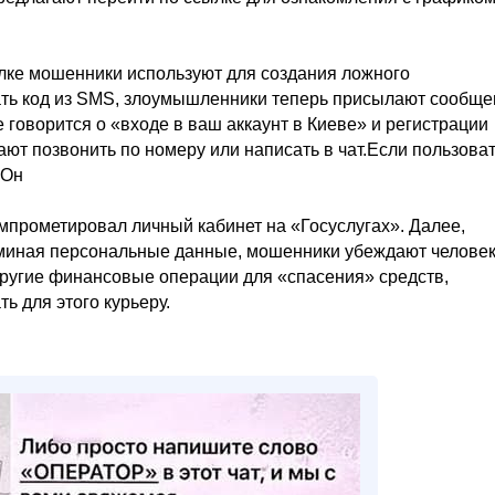
ылке мошенники используют для создания ложного
ать код из SMS, злоумышленники теперь присылают сообщ
е говорится о «входе в ваш аккаунт в Киеве» и регистрации
ают позвонить по номеру или написать в чат.Если пользова
 Он
омпрометировал личный кабинет на «Госуслугах». Далее,
поминая персональные данные, мошенники убеждают челове
другие финансовые операции для «спасения» средств,
ь для этого курьеру.