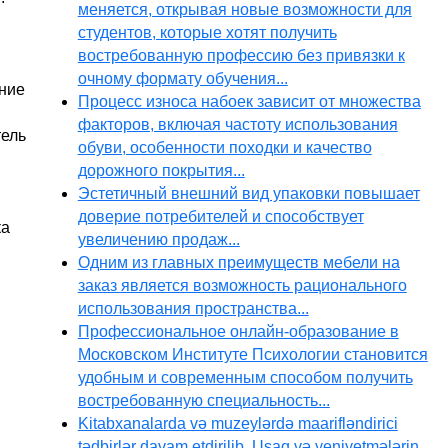
меняется, открывая новые возможности для
студентов, которые хотят получить
востребованную профессию без привязки к
очному формату обучения...
ение
Процесс износа набоек зависит от множества
факторов, включая частоту использования
тель
обуви, особенности походки и качество
дорожного покрытия...
Эстетичный внешний вид упаковки повышает
доверие потребителей и способствует
ка
увеличению продаж...
Одним из главных преимуществ мебели на
заказ является возможность рационального
использования пространства...
Профессиональное онлайн-образование в
Московском Институте Психологии становится
удобным и современным способом получить
востребованную специальность...
Kitabxanalarda və muzeylərdə maarifləndirici
tədbirlər davam etdirilib. Uşaq və yeniyetmələrin