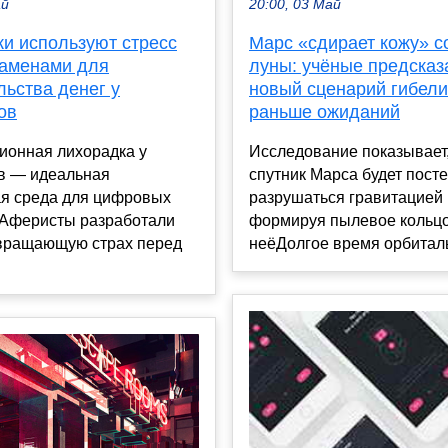
ай
20:00, 03 Май
и используют стресс
Марс «сдирает кожу» с
заменами для
луны: учёные предсказ
льства денег у
новый сценарий гибел
ов
раньше ожиданий
ионная лихорадка у
Исследование показывает,
в — идеальная
спутник Марса будет пост
ая среда для цифровых
разрушаться гравитацией 
 Аферисты разработали
формируя пылевое кольцо
евращающую страх перед
неёДолгое время орбиталь