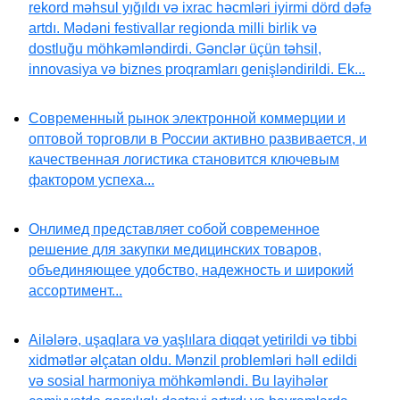
rekord məhsul yığıldı və ixrac həcmləri iyirmi dörd dəfə
artdı. Mədəni festivallar regionda milli birlik və
dostluğu möhkəmləndirdi. Gənclər üçün təhsil,
innovasiya və biznes proqramları genişləndirildi. Ek...
Современный рынок электронной коммерции и
оптовой торговли в России активно развивается, и
качественная логистика становится ключевым
фактором успеха...
Онлимед представляет собой современное
решение для закупки медицинских товаров,
объединяющее удобство, надежность и широкий
ассортимент...
Ailələrə, uşaqlara və yaşlılara diqqət yetirildi və tibbi
xidmətlər əlçatan oldu. Mənzil problemləri həll edildi
və sosial harmoniya möhkəmləndi. Bu layihələr