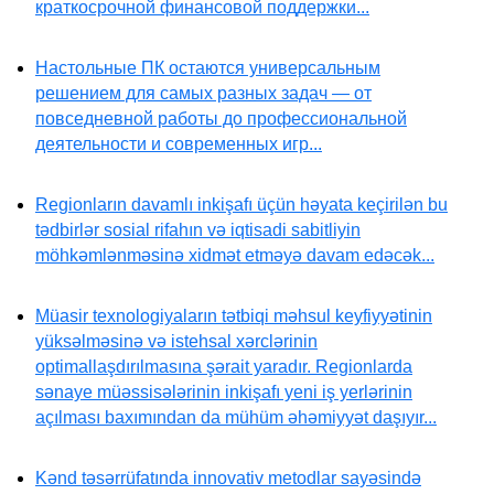
краткосрочной финансовой поддержки...
Настольные ПК остаются универсальным
решением для самых разных задач — от
повседневной работы до профессиональной
деятельности и современных игр...
Regionların davamlı inkişafı üçün həyata keçirilən bu
tədbirlər sosial rifahın və iqtisadi sabitliyin
möhkəmlənməsinə xidmət etməyə davam edəcək...
Müasir texnologiyaların tətbiqi məhsul keyfiyyətinin
yüksəlməsinə və istehsal xərclərinin
optimallaşdırılmasına şərait yaradır. Regionlarda
sənaye müəssisələrinin inkişafı yeni iş yerlərinin
açılması baxımından da mühüm əhəmiyyət daşıyır...
Kənd təsərrüfatında innovativ metodlar sayəsində