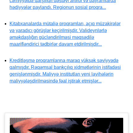
cəmiyyətdə qarşılıqlı dəstəyi artırdı və bayramlarda
hədiyyələr paylandı. Regionun sosial proqra...
Kitabxanalarda mütaliə proqramları, açıq müzakirələr
və yaradıcı görüşlər keçirilmişdir. Valideynlərlə
əməkdaşlığın gücləndirilməsi məqsədilə
maarifləndirici tədbirlər davam etdirilmişdir...
Kreditləşmə proqramlarına maraq yüksək səviyyədə
qalmışdır. Rəqəmsal bankçılıq xidmətlərinin istifadəsi
genişlənmişdir. Maliyyə institutları yeni layihələrin
maliyyələşdirilməsində fəal iştirak etmişlər...