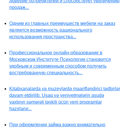
доверие потребителей и способствует увеличению
продаж...
Одним из главных преимуществ мебели на заказ
является возможность рационального
использования пространства...
Профессиональное онлайн-образование в
Московском Институте Психологии становится
удобным и современным способом получить
востребованную специальность...
Kitabxanalarda və muzeylərdə maarifləndirici tədbirlər
davam etdirilib. Uşaq və yeniyetmələrin asudə
vaxtının səmərəli təşkili üçün yeni proqramlar
hazırlanır...
При оформлении займа важно внимательно