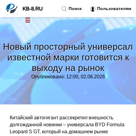
KB-8.RU
Поиск
Пользователям
☰
Новости
»
Новый просторный универсал
Тренды новостей
»
известной марки готовится к
выходу на рынок
Рубрики
»
Опубликовано: 12:00, 02.06.2026
Правила
»
Контакт
»
Китайский автогигант рассекретил внешность
долгожданной новинки – универсала BYD Formula
Leopard S GT, который на домашнем рынке