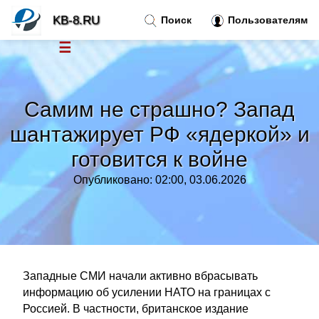
KB-8.RU
Поиск
Пользователям
☰
Новости
»
Самим не страшно? Запад
Тренды новостей
»
шантажирует РФ «ядеркой» и
готовится к войне
Рубрики
»
Опубликовано: 02:00, 03.06.2026
Правила
»
Контакт
»
Западные СМИ начали активно вбрасывать
информацию об усилении НАТО на границах с
Россией. В частности, британское издание