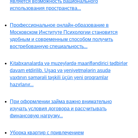
является возможность рационального
использования пространства...
Профессиональное онлайн-образование в
Московском Институте Психологии становится
удобным и современным способом получить
востребованную специальность...
Kitabxanalarda və muzeylərdə maarifləndirici tədbirlər
davam etdirilib. Uşaq və yeniyetmələrin asudə
vaxtının səmərəli təşkili üçün yeni proqramlar
hazırlanır...
При оформлении займа важно внимательно
изучать условия договора и рассчитывать
финансовую нагрузку...
Уборка квартир с привлечением