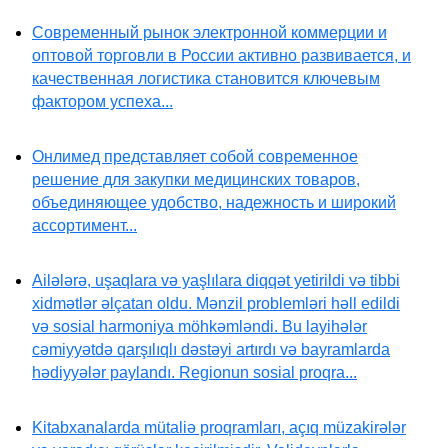
Современный рынок электронной коммерции и
оптовой торговли в России активно развивается, и
качественная логистика становится ключевым
фактором успеха...
Онлимед представляет собой современное
решение для закупки медицинских товаров,
объединяющее удобство, надежность и широкий
ассортимент...
Ailələrə, uşaqlara və yaşlılara diqqət yetirildi və tibbi
xidmətlər əlçatan oldu. Mənzil problemləri həll edildi
və sosial harmoniya möhkəmləndi. Bu layihələr
cəmiyyətdə qarşılıqlı dəstəyi artırdı və bayramlarda
hədiyyələr paylandı. Regionun sosial proqra...
Kitabxanalarda mütaliə proqramları, açıq müzakirələr