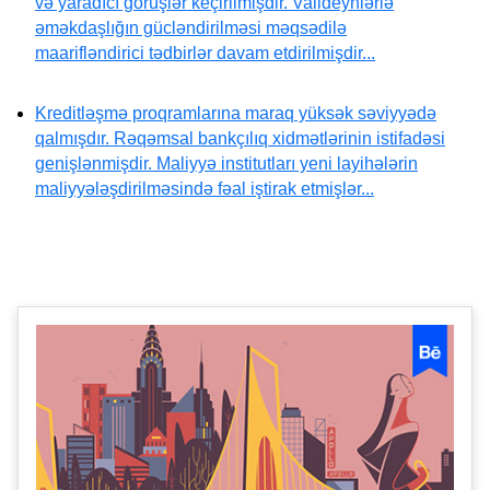
və yaradıcı görüşlər keçirilmişdir. Valideynlərlə
əməkdaşlığın gücləndirilməsi məqsədilə
maarifləndirici tədbirlər davam etdirilmişdir...
Kreditləşmə proqramlarına maraq yüksək səviyyədə
qalmışdır. Rəqəmsal bankçılıq xidmətlərinin istifadəsi
genişlənmişdir. Maliyyə institutları yeni layihələrin
maliyyələşdirilməsində fəal iştirak etmişlər...