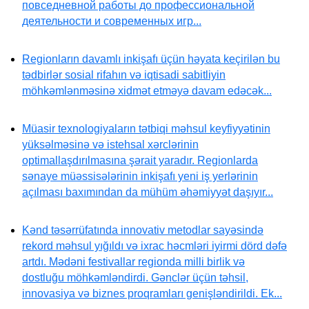
повседневной работы до профессиональной
деятельности и современных игр...
Regionların davamlı inkişafı üçün həyata keçirilən bu
tədbirlər sosial rifahın və iqtisadi sabitliyin
möhkəmlənməsinə xidmət etməyə davam edəcək...
Müasir texnologiyaların tətbiqi məhsul keyfiyyətinin
yüksəlməsinə və istehsal xərclərinin
optimallaşdırılmasına şərait yaradır. Regionlarda
sənaye müəssisələrinin inkişafı yeni iş yerlərinin
açılması baxımından da mühüm əhəmiyyət daşıyır...
Kənd təsərrüfatında innovativ metodlar sayəsində
rekord məhsul yığıldı və ixrac həcmləri iyirmi dörd dəfə
artdı. Mədəni festivallar regionda milli birlik və
dostluğu möhkəmləndirdi. Gənclər üçün təhsil,
innovasiya və biznes proqramları genişləndirildi. Ek...