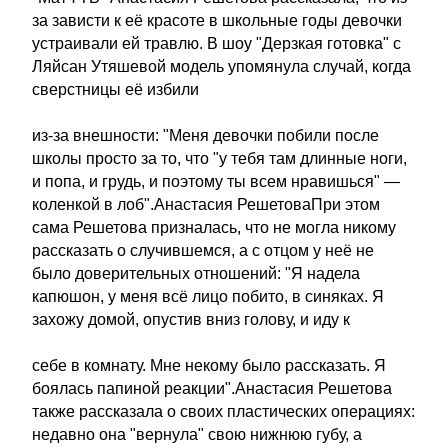
за зависти к её красоте в школьные годы девочки
устраивали ей травлю. В шоу "Дерзкая готовка" с
Ляйсан Утяшевой модель упомянула случай, когда
сверстницы её избили
из-за внешности: "Меня девочки побили после
школы просто за то, что "у тебя там длинные ноги,
и попа, и грудь, и поэтому ты всем нравишься" —
коленкой в лоб".Анастасия РешетоваПри этом
сама Решетова призналась, что не могла никому
рассказать о случившемся, а с отцом у неё не
было доверительных отношений: "Я надела
капюшон, у меня всё лицо побито, в синяках. Я
захожу домой, опустив вниз голову, и иду к
себе в комнату. Мне некому было рассказать. Я
боялась папиной реакции".Анастасия Решетова
также рассказала о своих пластических операциях:
недавно она "вернула" свою нижнюю губу, а