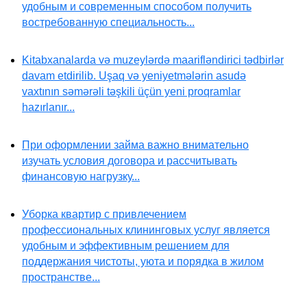
удобным и современным способом получить
востребованную специальность...
Kitabxanalarda və muzeylərdə maarifləndirici tədbirlər
davam etdirilib. Uşaq və yeniyetmələrin asudə
vaxtının səmərəli təşkili üçün yeni proqramlar
hazırlanır...
При оформлении займа важно внимательно
изучать условия договора и рассчитывать
финансовую нагрузку...
Уборка квартир с привлечением
профессиональных клининговых услуг является
удобным и эффективным решением для
поддержания чистоты, уюта и порядка в жилом
пространстве...