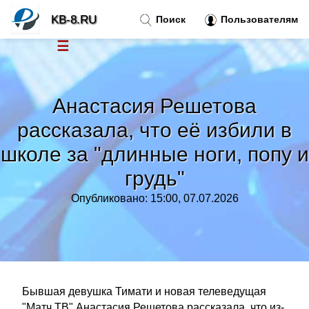
KB-8.RU
Поиск
Пользователям
☰
Новости
»
Анастасия Решетова
Тренды новостей
»
рассказала, что её избили в
школе за "длинные ноги, попу и
Рубрики
»
грудь"
Правила
»
Опубликовано: 15:00, 07.07.2026
Контакт
»
Бывшая девушка Тимати и новая телеведущая
"Матч ТВ" Анастасия Решетова рассказала, что из-