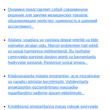
Онлимед представляет собой современное
решение для закупки медицинских товаров,
объединяющее удобство, надежность и широкий
ассортимент...
Ailələrə, uşaqlara və yaşlılara diqqət yetirildi və tibbi
xidmətlər əlçatan oldu. Mənzil problemləri həll edildi
və sosial harmoniya möhkəmləndi. Bu layihələr
cəmiyyətdə qarşılıqlı dəstəyi artırdı və bayramlarda
hədiyyələr paylandı. Regionun sosial proqra...
Kitabxanalarda mütaliə proqramları, açıq müzakirələr
və yaradıcı görüşlər keçirilmişdir. Valideynlərlə
əməkdaşlığın gücləndirilməsi məqsədilə
maarifləndirici tədbirlər davam etdirilmişdir...
Kreditləşmə proqramlarına maraq yüksək səviyyədə