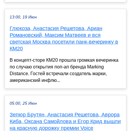
13:00, 19 Июн
Глюкоза, Анастасия Решетова, Ариан
Романовский, Максим Матвеев и вся
светская Москва посетили панк-вечеринку в
КМ20
В концепт-сторе КМ20 прошла громкая вечеринка
по случаю открытия поп-ап бренда Marking
Distance. Гостей встречали создатель марки,
американский инфлю...
05:00, 25 Июн
Зепюр Брутян, Анастасия Решетова, Аврора
Киба, Оксана Самойлова и Егор Крид вышли
на красную дорожку премии Voice