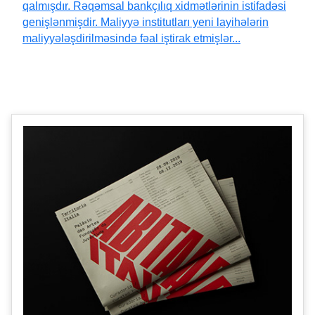
qalmışdır. Rəqəmsal bankçılıq xidmətlərinin istifadəsi
genişlənmişdir. Maliyyə institutları yeni layihələrin
maliyyələşdirilməsində fəal iştirak etmişlər...