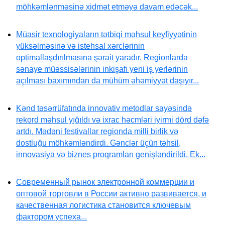
möhkəmlənməsinə xidmət etməyə davam edəcək...
Müasir texnologiyaların tətbiqi məhsul keyfiyyətinin
yüksəlməsinə və istehsal xərclərinin
optimallaşdırılmasına şərait yaradır. Regionlarda
sənaye müəssisələrinin inkişafı yeni iş yerlərinin
açılması baxımından da mühüm əhəmiyyət daşıyır...
Kənd təsərrüfatında innovativ metodlar sayəsində
rekord məhsul yığıldı və ixrac həcmləri iyirmi dörd dəfə
artdı. Mədəni festivallar regionda milli birlik və
dostluğu möhkəmləndirdi. Gənclər üçün təhsil,
innovasiya və biznes proqramları genişləndirildi. Ek...
Современный рынок электронной коммерции и
оптовой торговли в России активно развивается, и
качественная логистика становится ключевым
фактором успеха...