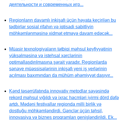
деятельности и современных игр...
Regionların davamlı inkişafı üçün həyata keçirilən bu
tədbirlər sosial rifahın və iqtisadi sabitliyin
möhkəmlənməsinə xidmət etməyə davam edəcək...
Müasir texnologiyaların tətbiqi məhsul keyfiyyətinin
yüksəlməsinə və istehsal xərclərinin
optimallaşdırılmasına şərait yaradır. Regionlarda
sənaye müəssisələrinin inkişafı yeni iş yerlərinin
açılması baxımından da mühüm əhəmiyyət daşıyır...
Kənd təsərrüfatında innovativ metodlar sayəsində
rekord məhsul yığıldı və ixrac həcmləri iyirmi dörd dəfə
artdı. Mədəni festivallar regionda milli birlik və
dostluğu möhkəmləndirdi. Gənclər üçün təhsil,
innovasiya və biznes proqramları genişləndirildi. Ek...