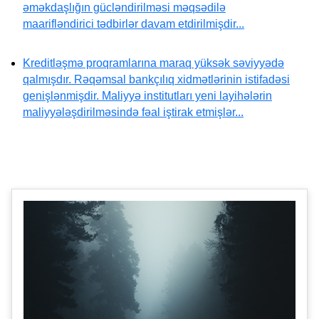
əməkdaşlığın gücləndirilməsi məqsədilə
maarifləndirici tədbirlər davam etdirilmişdir...
Kreditləşmə proqramlarına maraq yüksək səviyyədə
qalmışdır. Rəqəmsal bankçılıq xidmətlərinin istifadəsi
genişlənmişdir. Maliyyə institutları yeni layihələrin
maliyyələşdirilməsində fəal iştirak etmişlər...