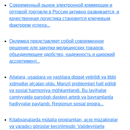
Современный рынок электронной коммерции и
оптовой торговли в России активно развивается, и
качественная логистика становится ключевым
фактором успеха...
Онлимед представляет собой современное
решение для закупки медицинских товаров,
объединяющее удобство, надежность и широкий
ассортимент...
Ailələrə, uşaqlara və yaşlılara diqqət yetirildi və tibbi
xidmətlər əlçatan oldu. Mənzil problemləri həll edildi
və sosial harmoniya möhkəmləndi. Bu layihələr
cəmiyyətdə qarşılıqlı dəstəyi artırdı və bayramlarda
hədiyyələr paylandı. Regionun sosial proqra...
Kitabxanalarda mütaliə proqramları, açıq müzakirələr
və yaradıcı görüşlər keçirilmişdir. Valideynlərlə