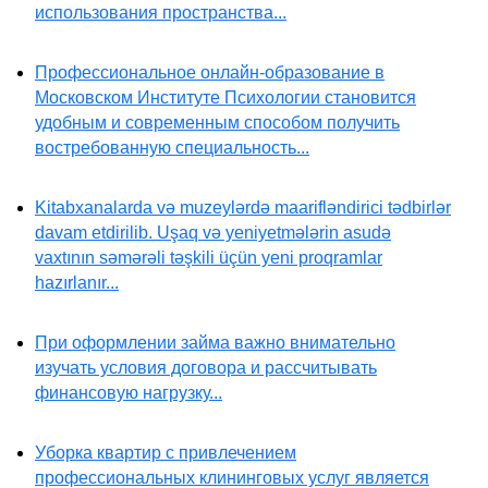
использования пространства...
Профессиональное онлайн-образование в
Московском Институте Психологии становится
удобным и современным способом получить
востребованную специальность...
Kitabxanalarda və muzeylərdə maarifləndirici tədbirlər
davam etdirilib. Uşaq və yeniyetmələrin asudə
vaxtının səmərəli təşkili üçün yeni proqramlar
hazırlanır...
При оформлении займа важно внимательно
изучать условия договора и рассчитывать
финансовую нагрузку...
Уборка квартир с привлечением
профессиональных клининговых услуг является