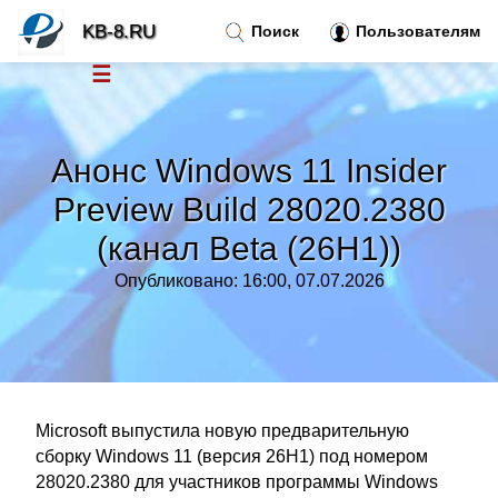
KB-8.RU
Поиск
Пользователям
☰
Новости
»
Анонс Windows 11 Insider
Тренды новостей
»
Preview Build 28020.2380
(канал Beta (26H1))
Рубрики
»
Опубликовано: 16:00, 07.07.2026
Правила
»
Контакт
»
Microsoft выпустила новую предварительную
сборку Windows 11 (версия 26H1) под номером
28020.2380 для участников программы Windows