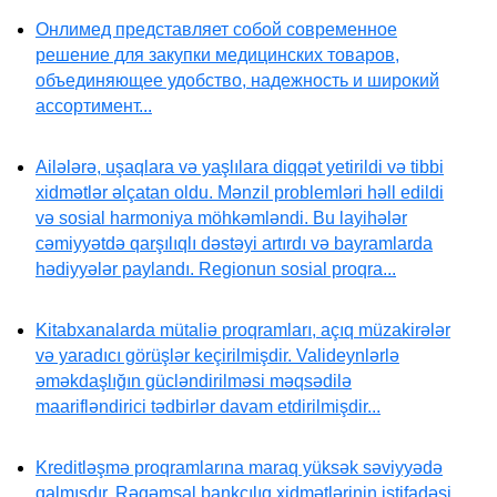
Онлимед представляет собой современное
решение для закупки медицинских товаров,
объединяющее удобство, надежность и широкий
ассортимент...
Ailələrə, uşaqlara və yaşlılara diqqət yetirildi və tibbi
xidmətlər əlçatan oldu. Mənzil problemləri həll edildi
və sosial harmoniya möhkəmləndi. Bu layihələr
cəmiyyətdə qarşılıqlı dəstəyi artırdı və bayramlarda
hədiyyələr paylandı. Regionun sosial proqra...
Kitabxanalarda mütaliə proqramları, açıq müzakirələr
və yaradıcı görüşlər keçirilmişdir. Valideynlərlə
əməkdaşlığın gücləndirilməsi məqsədilə
maarifləndirici tədbirlər davam etdirilmişdir...
Kreditləşmə proqramlarına maraq yüksək səviyyədə
qalmışdır. Rəqəmsal bankçılıq xidmətlərinin istifadəsi