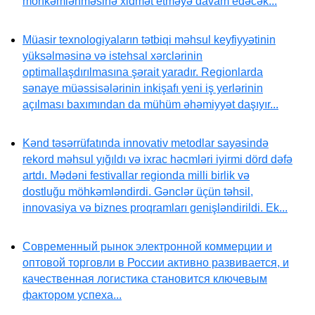
möhkəmlənməsinə xidmət etməyə davam edəcək...
Müasir texnologiyaların tətbiqi məhsul keyfiyyətinin
yüksəlməsinə və istehsal xərclərinin
optimallaşdırılmasına şərait yaradır. Regionlarda
sənaye müəssisələrinin inkişafı yeni iş yerlərinin
açılması baxımından da mühüm əhəmiyyət daşıyır...
Kənd təsərrüfatında innovativ metodlar sayəsində
rekord məhsul yığıldı və ixrac həcmləri iyirmi dörd dəfə
artdı. Mədəni festivallar regionda milli birlik və
dostluğu möhkəmləndirdi. Gənclər üçün təhsil,
innovasiya və biznes proqramları genişləndirildi. Ek...
Современный рынок электронной коммерции и
оптовой торговли в России активно развивается, и
качественная логистика становится ключевым
фактором успеха...