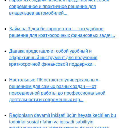
современное и практичное решение для
владельцев автомобилей...
Займ на 3 дня без процентов — это удобное
решение для краткосрочных финансовых задач...
Давака представляет собой удобный и
эффективный инструмент для получения
краткосрочной финансовой поддержки...
Настольные ПК остаются универсальным
решением для самых разных задач — от
повседневной работы до профессиональной
деятельности и современных игр...
Regionların davamlı inkişafı üçün həyata keçirilən bu
tədbirlər sosial rifahın və iqtisadi sabitliyin