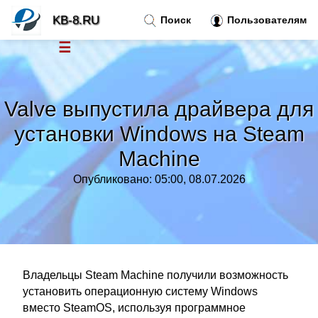
KB-8.RU
Поиск
Пользователям
☰
Новости
»
Valve выпустила драйвера для
Тренды новостей
»
установки Windows на Steam
Machine
Рубрики
»
Опубликовано: 05:00, 08.07.2026
Правила
»
Контакт
»
Владельцы Steam Machine получили возможность
установить операционную систему Windows
вместо SteamOS, используя программное