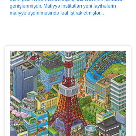
genişlənmişdir. Maliyyə institutları yeni layihələrin
maliyyələşdirilməsində fəal iştirak etmişlər...