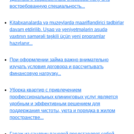
востребованную специальность...
Kitabxanalarda və muzeylərdə maarifləndirici tədbirlər
davam etdirilib. Uşaq və yeniyetmələrin asudə
vaxtının səmərəli təşkili üçün yeni proqramlar
hazırlanır...
При оформлении займа важно внимательно
изучать условия договора и рассчитывать
финансовую нагрузку...
Уборка квартир с привлечением
профессиональных клининговых услуг является
удобным и эффективным решением для
поддержания чистоты, уюта и порядка в жилом
пространстве...
Гараж из сэндвич панелей представляет собой