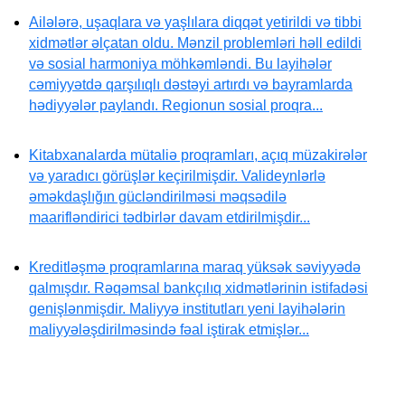
Ailələrə, uşaqlara və yaşlılara diqqət yetirildi və tibbi
xidmətlər əlçatan oldu. Mənzil problemləri həll edildi
və sosial harmoniya möhkəmləndi. Bu layihələr
cəmiyyətdə qarşılıqlı dəstəyi artırdı və bayramlarda
hədiyyələr paylandı. Regionun sosial proqra...
Kitabxanalarda mütaliə proqramları, açıq müzakirələr
və yaradıcı görüşlər keçirilmişdir. Valideynlərlə
əməkdaşlığın gücləndirilməsi məqsədilə
maarifləndirici tədbirlər davam etdirilmişdir...
Kreditləşmə proqramlarına maraq yüksək səviyyədə
qalmışdır. Rəqəmsal bankçılıq xidmətlərinin istifadəsi
genişlənmişdir. Maliyyə institutları yeni layihələrin
maliyyələşdirilməsində fəal iştirak etmişlər...