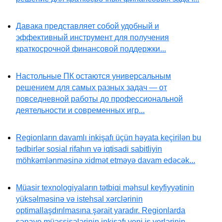
Давака представляет собой удобный и
эффективный инструмент для получения
краткосрочной финансовой поддержки...
Настольные ПК остаются универсальным
решением для самых разных задач — от
повседневной работы до профессиональной
деятельности и современных игр...
Regionların davamlı inkişafı üçün həyata keçirilən bu
tədbirlər sosial rifahın və iqtisadi sabitliyin
möhkəmlənməsinə xidmət etməyə davam edəcək...
Müasir texnologiyaların tətbiqi məhsul keyfiyyətinin
yüksəlməsinə və istehsal xərclərinin
optimallaşdırılmasına şərait yaradır. Regionlarda
sənaye müəssisələrinin inkişafı yeni iş yerlərinin