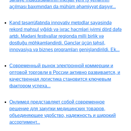
açılması baxımından da mühüm əhəmiyyət daşıyır...
Kənd təsərrüfatında innovativ metodlar sayəsində
rekord məhsul yığıldı və ixrac həcmləri iyirmi dörd dəfə
artdı. Mədəni festivallar regionda milli birlik və
dostluğu möhkəmləndirdi. Gənclər üçün təhsil,
innovasiya və biznes proqramları genişləndirildi. Ek...
Современный рынок электронной коммерции и
оптовой торговли в России активно развивается, и
качественная логистика становится ключевым
фактором успеха...
Онлимед представляет собой современное
решение для закупки медицинских товаров,
объединяющее удобство, надежность и широкий
ассортимент...