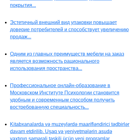
покрытия...
Эстетичный внешний вид упаковки повышает
доверие потребителей и способствует увеличению
продаж...
Одним из главных преимуществ мебели на заказ
является возможность рационального
использования пространства...
Профессиональное онлайн-образование в
Московском Институте Психологии становится
удобным и современным способом получить
востребованную специальность...
Kitabxanalarda və muzeylərdə maarifləndirici tədbirlər
davam etdirilib. Uşaq və yeniyetmələrin asudə
vaxtının səmərəli təşkili üçün yeni proqramlar