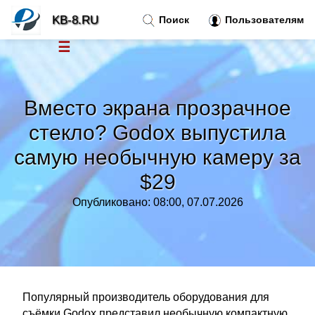
KB-8.RU
Поиск
Пользователям
☰
Новости
»
Вместо экрана прозрачное
Тренды новостей
»
стекло? Godox выпустила
самую необычную камеру за
Рубрики
»
$29
Правила
»
Опубликовано: 08:00, 07.07.2026
Контакт
»
Популярный производитель оборудования для
съёмки Godox представил необычную компактную