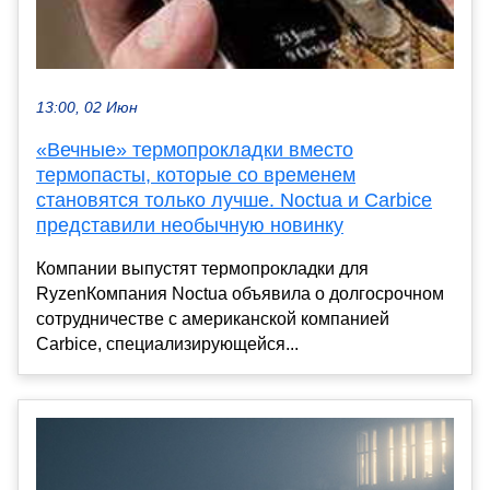
13:00, 02 Июн
«Вечные» термопрокладки вместо
термопасты, которые со временем
становятся только лучше. Noctua и Carbice
представили необычную новинку
Компании выпустят термопрокладки для
RyzenКомпания Noctua объявила о долгосрочном
сотрудничестве с американской компанией
Carbice, специализирующейся...