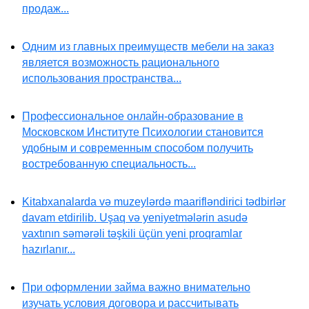
продаж...
Одним из главных преимуществ мебели на заказ
является возможность рационального
использования пространства...
Профессиональное онлайн-образование в
Московском Институте Психологии становится
удобным и современным способом получить
востребованную специальность...
Kitabxanalarda və muzeylərdə maarifləndirici tədbirlər
davam etdirilib. Uşaq və yeniyetmələrin asudə
vaxtının səmərəli təşkili üçün yeni proqramlar
hazırlanır...
При оформлении займа важно внимательно
изучать условия договора и рассчитывать