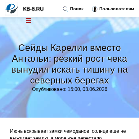
KB-8.RU
Поиск
Пользователям
☰
Новости
»
Сейды Карелии вместо
Тренды новостей
»
Антальи: резкий рост чека
вынудил искать тишину на
Рубрики
»
северных берегах
Правила
»
Опубликовано: 15:00, 03.06.2026
Контакт
»
Июнь вскрывает замки чемоданов: солнце еще не
выжигает землю, а море уже перестало