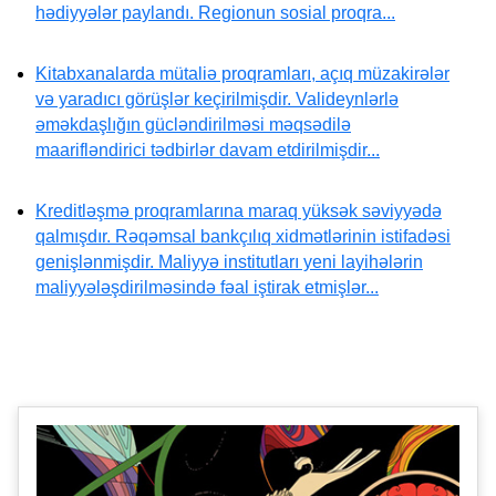
hədiyyələr paylandı. Regionun sosial proqra...
Kitabxanalarda mütaliə proqramları, açıq müzakirələr
və yaradıcı görüşlər keçirilmişdir. Valideynlərlə
əməkdaşlığın gücləndirilməsi məqsədilə
maarifləndirici tədbirlər davam etdirilmişdir...
Kreditləşmə proqramlarına maraq yüksək səviyyədə
qalmışdır. Rəqəmsal bankçılıq xidmətlərinin istifadəsi
genişlənmişdir. Maliyyə institutları yeni layihələrin
maliyyələşdirilməsində fəal iştirak etmişlər...