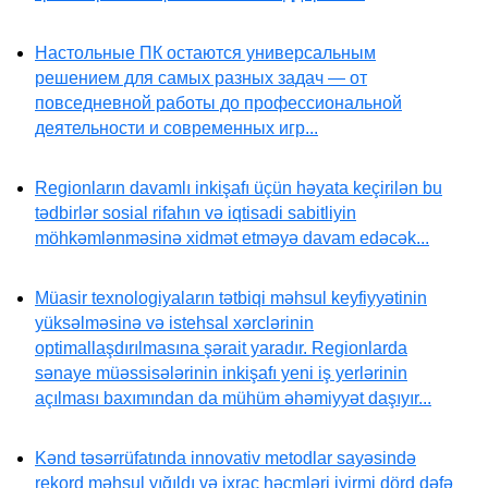
Настольные ПК остаются универсальным
решением для самых разных задач — от
повседневной работы до профессиональной
деятельности и современных игр...
Regionların davamlı inkişafı üçün həyata keçirilən bu
tədbirlər sosial rifahın və iqtisadi sabitliyin
möhkəmlənməsinə xidmət etməyə davam edəcək...
Müasir texnologiyaların tətbiqi məhsul keyfiyyətinin
yüksəlməsinə və istehsal xərclərinin
optimallaşdırılmasına şərait yaradır. Regionlarda
sənaye müəssisələrinin inkişafı yeni iş yerlərinin
açılması baxımından da mühüm əhəmiyyət daşıyır...
Kənd təsərrüfatında innovativ metodlar sayəsində
rekord məhsul yığıldı və ixrac həcmləri iyirmi dörd dəfə