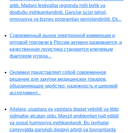
artdı. Mədəni festivallar regionda milli birlik və
dostluğu möhkəmləndirdi. Gənclər üçün təhsil,
innovasiya və biznes proqramları genişləndirildi. Ek...
Современный рынок электронной коммерции и
оптовой торговли в России активно развивается, и
качественная логистика становится ключевым
фактором успеха...
Онлимед представляет собой современное
решение для закупки медицинских товаров,
объединяющее удобство, надежность и широкий
ассортимент...
Ailələrə, uşaqlara və yaşlılara diqqət yetirildi və tibbi
xidmətlər əlçatan oldu. Mənzil problemləri həll edildi
və sosial harmoniya möhkəmləndi. Bu layihələr
cəmiyyətdə qarşılıqlı dəstəyi artırdı və bayramlarda