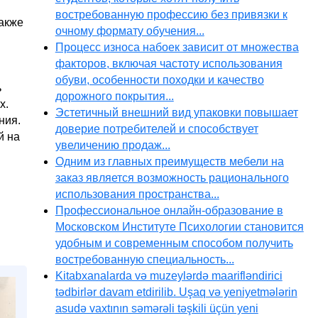
востребованную профессию без привязки к
акже
очному формату обучения...
Процесс износа набоек зависит от множества
факторов, включая частоту использования
обуви, особенности походки и качество
ь
дорожного покрытия...
х.
Эстетичный внешний вид упаковки повышает
ния.
доверие потребителей и способствует
й на
увеличению продаж...
Одним из главных преимуществ мебели на
заказ является возможность рационального
использования пространства...
Профессиональное онлайн-образование в
Московском Институте Психологии становится
удобным и современным способом получить
востребованную специальность...
Kitabxanalarda və muzeylərdə maarifləndirici
tədbirlər davam etdirilib. Uşaq və yeniyetmələrin
asudə vaxtının səmərəli təşkili üçün yeni