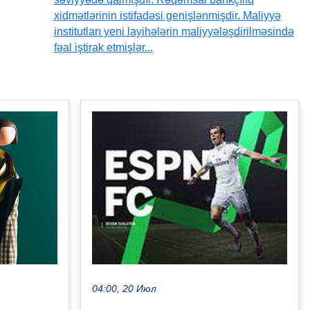
xidmətlərinin istifadəsi genişlənmişdir. Maliyyə
institutları yeni layihələrin maliyyələşdirilməsində
fəal iştirak etmişlər...
04:00, 20 Июл