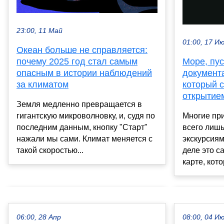
23:00, 11 Май
01:00, 17 И
Океан больше не справляется:
почему 2025 год стал самым
Море, пус
опасным в истории наблюдений
документ
за климатом
который 
открытие
Земля медленно превращается в
гигантскую микроволновку, и, судя по
Многие при
последним данным, кнопку "Старт"
всего лиш
нажали мы сами. Климат меняется с
экскурсиям
такой скоростью...
деле это с
карте, кото
06:00, 28 Апр
08:00, 04 И