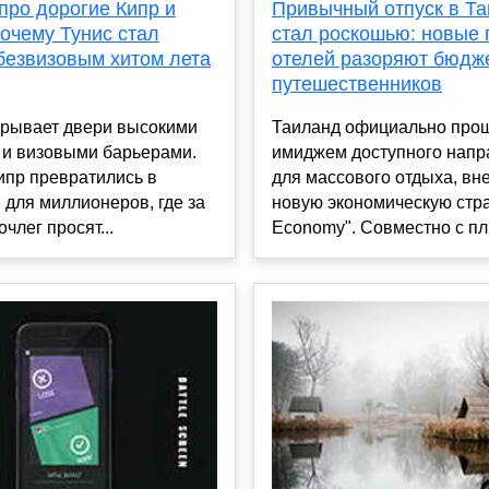
Привычный отпуск в Т
про дорогие Кипр и
стал роскошью: новые
очему Тунис стал
отелей разоряют бюдж
безвизовым хитом лета
путешественников
Таиланд официально прощ
крывает двери высокими
имиджем доступного напр
 и визовыми барьерами.
для массового отдыха, вн
ипр превратились в
новую экономическую стра
 для миллионеров, где за
Economy". Совместно с пл.
члег просят...