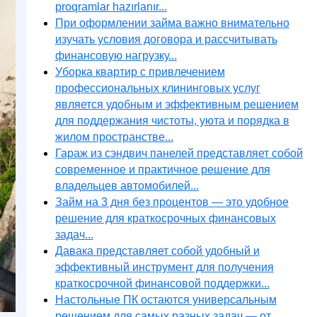
proqramlar hazırlanır...
При оформлении займа важно внимательно
изучать условия договора и рассчитывать
финансовую нагрузку...
Уборка квартир с привлечением
профессиональных клининговых услуг
является удобным и эффективным решением
для поддержания чистоты, уюта и порядка в
жилом пространстве...
Гараж из сэндвич панелей представляет собой
современное и практичное решение для
владельцев автомобилей...
Займ на 3 дня без процентов — это удобное
решение для краткосрочных финансовых
задач...
Давака представляет собой удобный и
эффективный инструмент для получения
краткосрочной финансовой поддержки...
Настольные ПК остаются универсальным
решением для самых разных задач — от