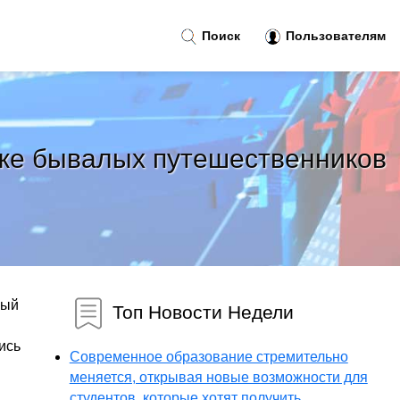
Поиск
Пользователям
аже бывалых путешественников
ный
Топ Новости Недели
ись
Современное образование стремительно
меняется, открывая новые возможности для
студентов, которые хотят получить