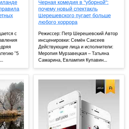
аиланде
Черная комедия в "уборной":
 правила
почему новый спектакль
етных
Шерешевского пугает больше
любого хоррора
ается с
Режиссер: Петр Шерешевский Автор
авления
инсценировки: Семён Саксеев
едряя
Действующие лица и исполнители:
тегию "5
Меропия Мурзавецкая – Татьяна
..
Самарина, Евлампия Купавин...