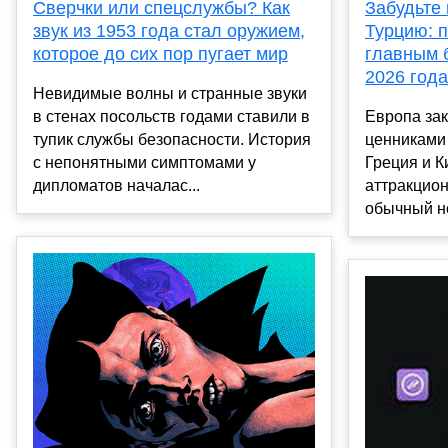
Сверчки или спецслужбы? Как
Забудьте 
звук из 1953 года стал оружием,
Турцию: п
которое до сих пор пугает мир
главным 
2026 года
Невидимые волны и странные звуки
в стенах посольств годами ставили в
Европа за
тупик службы безопасности. История
ценниками
с непонятными симптомами у
Греция и К
дипломатов началас...
аттракцион
обычный но