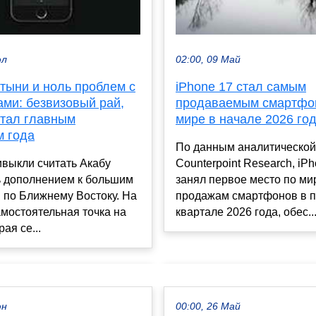
02:00, 09 Май
юл
iPhone 17 стал самым
тыни и ноль проблем с
продаваемым смартфо
ами: безвизовый рай,
мире в начале 2026 го
стал главным
м года
По данным аналитической
Counterpoint Research, iP
выкли считать Акабу
занял первое место по м
ь дополнением к большим
продажам смартфонов в 
 по Ближнему Востоку. На
квартале 2026 года, обес..
амостоятельная точка на
рая се...
юн
00:00, 26 Май