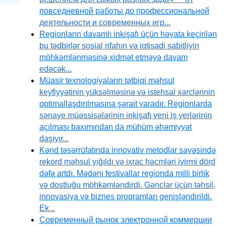
повседневной работы до профессиональной
деятельности и современных игр...
Regionların davamlı inkişafı üçün həyata keçirilən
bu tədbirlər sosial rifahın və iqtisadi sabitliyin
möhkəmlənməsinə xidmət etməyə davam
edəcək...
Müasir texnologiyaların tətbiqi məhsul
keyfiyyətinin yüksəlməsinə və istehsal xərclərinin
optimallaşdırılmasına şərait yaradır. Regionlarda
sənaye müəssisələrinin inkişafı yeni iş yerlərinin
açılması baxımından da mühüm əhəmiyyət
daşıyır...
Kənd təsərrüfatında innovativ metodlar sayəsində
rekord məhsul yığıldı və ixrac həcmləri iyirmi dörd
dəfə artdı. Mədəni festivallar regionda milli birlik
və dostluğu möhkəmləndirdi. Gənclər üçün təhsil,
innovasiya və biznes proqramları genişləndirildi.
Ek...
Современный рынок электронной коммерции