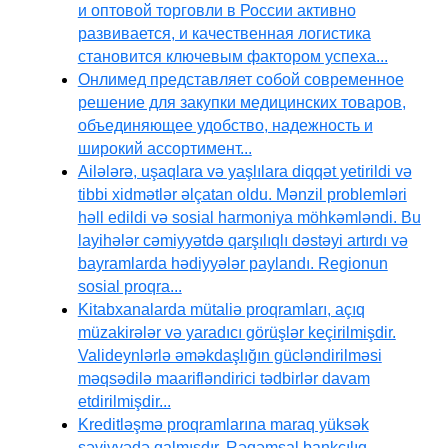
и оптовой торговли в России активно
развивается, и качественная логистика
становится ключевым фактором успеха...
Онлимед представляет собой современное
решение для закупки медицинских товаров,
объединяющее удобство, надежность и
широкий ассортимент...
Ailələrə, uşaqlara və yaşlılara diqqət yetirildi və
tibbi xidmətlər əlçatan oldu. Mənzil problemləri
həll edildi və sosial harmoniya möhkəmləndi. Bu
layihələr cəmiyyətdə qarşılıqlı dəstəyi artırdı və
bayramlarda hədiyyələr paylandı. Regionun
sosial proqra...
Kitabxanalarda mütaliə proqramları, açıq
müzakirələr və yaradıcı görüşlər keçirilmişdir.
Valideynlərlə əməkdaşlığın gücləndirilməsi
məqsədilə maarifləndirici tədbirlər davam
etdirilmişdir...
Kreditləşmə proqramlarına maraq yüksək
səviyyədə qalmışdır. Rəqəmsal bankçılıq