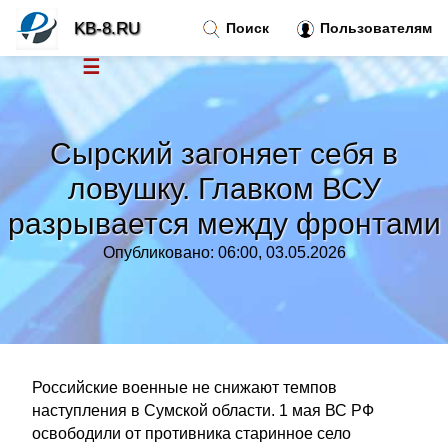
KB-8.RU
Поиск
Пользователям
☰
Новости
»
Сырский загоняет себя в
Тренды новостей
»
ловушку. Главком ВСУ
разрывается между фронтами
Рубрики
»
Опубликовано: 06:00, 03.05.2026
Правила
»
Контакт
»
Российские военные не снижают темпов
наступления в Сумской области. 1 мая ВС РФ
освободили от противника старинное село