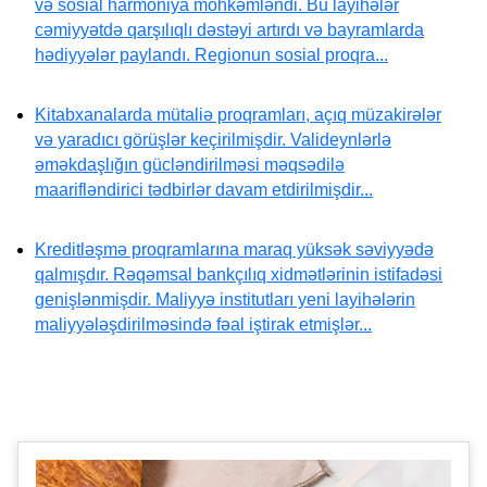
və sosial harmoniya möhkəmləndi. Bu layihələr
cəmiyyətdə qarşılıqlı dəstəyi artırdı və bayramlarda
hədiyyələr paylandı. Regionun sosial proqra...
Kitabxanalarda mütaliə proqramları, açıq müzakirələr
və yaradıcı görüşlər keçirilmişdir. Valideynlərlə
əməkdaşlığın gücləndirilməsi məqsədilə
maarifləndirici tədbirlər davam etdirilmişdir...
Kreditləşmə proqramlarına maraq yüksək səviyyədə
qalmışdır. Rəqəmsal bankçılıq xidmətlərinin istifadəsi
genişlənmişdir. Maliyyə institutları yeni layihələrin
maliyyələşdirilməsində fəal iştirak etmişlər...