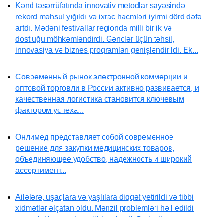
Kənd təsərrüfatında innovativ metodlar sayəsində
rekord məhsul yığıldı və ixrac həcmləri iyirmi dörd dəfə
artdı. Mədəni festivallar regionda milli birlik və
dostluğu möhkəmləndirdi. Gənclər üçün təhsil,
innovasiya və biznes proqramları genişləndirildi. Ek...
Современный рынок электронной коммерции и
оптовой торговли в России активно развивается, и
качественная логистика становится ключевым
фактором успеха...
Онлимед представляет собой современное
решение для закупки медицинских товаров,
объединяющее удобство, надежность и широкий
ассортимент...
Ailələrə, uşaqlara və yaşlılara diqqət yetirildi və tibbi
xidmətlər əlçatan oldu. Mənzil problemləri həll edildi