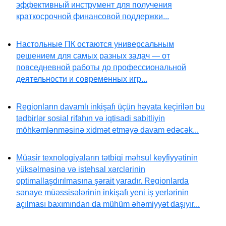
эффективный инструмент для получения
краткосрочной финансовой поддержки...
Настольные ПК остаются универсальным
решением для самых разных задач — от
повседневной работы до профессиональной
деятельности и современных игр...
Regionların davamlı inkişafı üçün həyata keçirilən bu
tədbirlər sosial rifahın və iqtisadi sabitliyin
möhkəmlənməsinə xidmət etməyə davam edəcək...
Müasir texnologiyaların tətbiqi məhsul keyfiyyətinin
yüksəlməsinə və istehsal xərclərinin
optimallaşdırılmasına şərait yaradır. Regionlarda
sənaye müəssisələrinin inkişafı yeni iş yerlərinin
açılması baxımından da mühüm əhəmiyyət daşıyır...