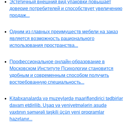
Эстетичный внешний вид упаковки повышает
доверие потребителей и способствует увеличению
продаж...
Одним из главных преимуществ мебели на заказ
является возможность рационального
использования пространства...
Профессиональное онлайн-образование в
Московском Институте Психологии становится
удобным и современным способом получить
востребованную специальность...
Kitabxanalarda və muzeylərdə maarifləndirici tədbirlər
davam etdirilib. Uşaq və yeniyetmələrin asudə
vaxtının səmərəli təşkili üçün yeni proqramlar
hazırlanır...