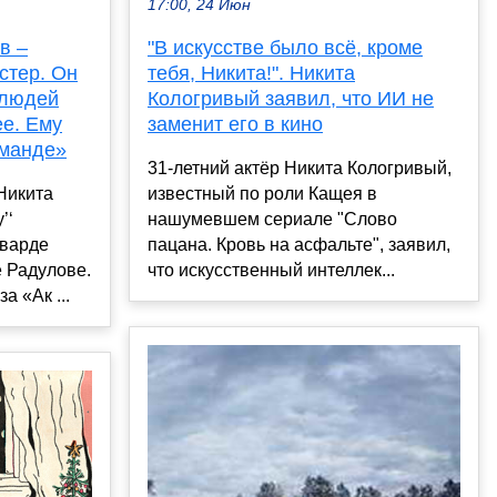
17:00, 24 Июн
в –
"В искусстве было всё, кроме
стер. Он
тебя, Никита!". Никита
 людей
Кологривый заявил, что ИИ не
ее. Ему
заменит его в кино
оманде»
31-летний актёр Никита Кологривый,
Никита
известный по роли Кащея в
’‘
нашумевшем сериале "Слово
рварде
пацана. Кровь на асфальте", заявил,
 Радулове.
что искусственный интеллек...
 «Ак ...