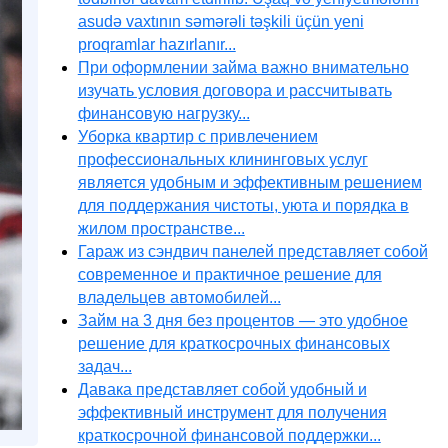
asudə vaxtının səmərəli təşkili üçün yeni
proqramlar hazırlanır...
При оформлении займа важно внимательно
изучать условия договора и рассчитывать
финансовую нагрузку...
Уборка квартир с привлечением
профессиональных клининговых услуг
является удобным и эффективным решением
для поддержания чистоты, уюта и порядка в
жилом пространстве...
Гараж из сэндвич панелей представляет собой
современное и практичное решение для
владельцев автомобилей...
Займ на 3 дня без процентов — это удобное
решение для краткосрочных финансовых
задач...
Давака представляет собой удобный и
эффективный инструмент для получения
краткосрочной финансовой поддержки...