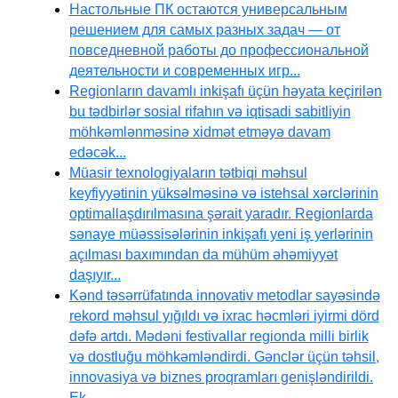
Настольные ПК остаются универсальным
решением для самых разных задач — от
повседневной работы до профессиональной
деятельности и современных игр...
Regionların davamlı inkişafı üçün həyata keçirilən
bu tədbirlər sosial rifahın və iqtisadi sabitliyin
möhkəmlənməsinə xidmət etməyə davam
edəcək...
Müasir texnologiyaların tətbiqi məhsul
keyfiyyətinin yüksəlməsinə və istehsal xərclərinin
optimallaşdırılmasına şərait yaradır. Regionlarda
sənaye müəssisələrinin inkişafı yeni iş yerlərinin
açılması baxımından da mühüm əhəmiyyət
daşıyır...
Kənd təsərrüfatında innovativ metodlar sayəsində
rekord məhsul yığıldı və ixrac həcmləri iyirmi dörd
dəfə artdı. Mədəni festivallar regionda milli birlik
və dostluğu möhkəmləndirdi. Gənclər üçün təhsil,
innovasiya və biznes proqramları genişləndirildi.
Ek...