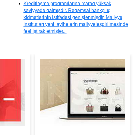
Kreditləşmə proqramlarına maraq yüksək
səviyyədə qalmışdır. Rəqəmsal bankçılıq
xidmətlərinin istifadəsi genişlənmişdir. Maliyyə
institutları yeni layihələrin maliyyələşdirilməsində
fəal iştirak etmişlər...