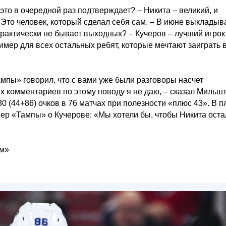
это в очередной раз подтверждает? – Никита – великий, и
 Это человек, который сделал себя сам. – В июне выкладыв
 практически не бывает выходных? – Кучеров – лучший игрок
ример для всех остальных ребят, которые мечтают заиграть 
пы» говорил, что с вами уже были разговоры насчет
х комментариев по этому поводу я не даю, – сказал Мильшт
(44+86) очков в 76 матчах при полезности «плюс 43». В п
жер «Тампы» о Кучерове: «Мы хотели бы, чтобы Никита оста
ом»