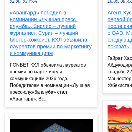
02:00, 03 Июн
16:00, 08 И
«Авангард» победил в
Агент Ху
номинации «Лучшая пресс-
первой бр
служба», Зислис – лучший
после св
журналист, Сурин – лучший
с ОАЭ. Мо
блогер-хоккеист. КХЛ объявила
следующи
лауреатов премии по маркетингу
показать,
и коммуникациям
Гайрат Хас
FONBET КХЛ объявила лауреатов
Абдукодира
премии по маркетингу и
свадьбе 22
коммуникациям 2026 года.
Манчестер 
Победителем в номинации «Лучшая
Узбекистана
пресс-служба клуба» стал
«Авангард». Вс...