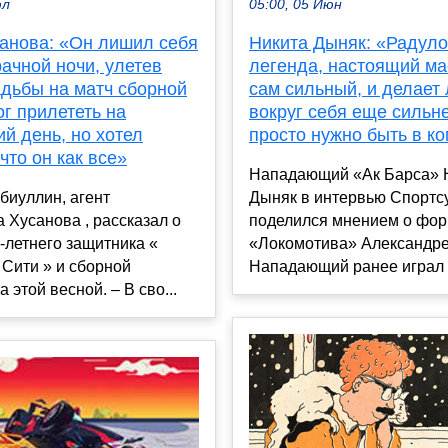
юл
05:00, 05 Июн
санова: «Он лишил себя
Никита Дыняк: «Радуло
ачной ночи, улетев
легенда, настоящий ма
адьбы на матч сборной
сам сильный, и делает
г прилететь на
вокруг себя еще сильн
й день, но хотел
просто нужно быть в к
 что он как все»
Нападающий «Ак Барса» 
биуллин, агент
Дыняк в интервью Спортсу
 Хусанова , рассказал о
поделился мнением о фо
-летнего защитника «
«Локомотива» Александре
Сити » и сборной
Нападающий ранее играл за
 этой весной. – В сво...