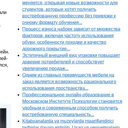
меняется, открывая новые возможности для
студентов, которые хотят получить
али
востребованную профессию без привязки к
очному формату обучения...
в
Процесс износа набоек зависит от множества
факторов, включая частоту использования
обуви, особенности походки и качество
дорожного покрытия...
ейн.
Эстетичный внешний вид упаковки повышает
лей-
доверие потребителей и способствует
лся,
увеличению продаж...
Одним из главных преимуществ мебели на
заказ является возможность рационального
использования пространства...
Профессиональное онлайн-образование в
Московском Институте Психологии становится
удобным и современным способом получить
востребованную специальность...
Kitabxanalarda və muzeylərdə maarifləndirici
tədbirlər davam etdirilib. Uşaq və yeniyetmələrin