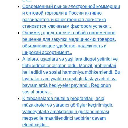
Современный рынок электронной коммерции
и оптовой торговли в России активно
развивается, и качественная логистика
становится ключевым фактором успеха...
Онлимед представляет собой современное
решение для закупки медицинских товаров,
объединяющее удобство, надежность и
широкий ассортимент...
Ailələrə, uşaqlara və yaşlılara diqqət yetirildi və
tibbi xidmətlər əlçatan oldu. Mənzil problemləri
həll edildi və sosial harmoniya möhkəmləndi. Bu
layihələr cəmiyyətdə qarşılıqlı dəstəyi artırdı və
bayramlarda hədiyyələr paylandı. Regionun
sosial proqra...
Kitabxanalarda mütaliə proqramları, açıq
müzakirələr və yaradıcı görüşlər keçirilmişdir.
Valideynlərlə əməkdaşlığın gücləndirilməsi
məqsədilə maarifləndirici tədbirlər davam
etdirilmişdir...