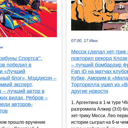
07:00, 17 Июн
юн
Месси сделал хет-трик 
повторил рекорд Клозе
ибуны Спортса’’.
– лучший бомбардир Ф
ов победил в
Fan ID на матчах клубо
и «Лучший
Кубке, Аморим в «Мила
ный блог», Мэддисон –
Торторелла ушел из «В
мкий эксперт,
другие новости
 – лучший автор в
ких видах, Ребров –
1. Аргентина в 1-м туре Ч
реди авторов-
разгромила Алжир (3:0) б
тов
хет-трику Месси. Лео пер
истории сыграл на 6-м че
ром прошло вручение