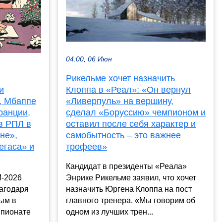
04:00, 06 Июн
Рикельме хочет назначить
и
Клоппа в «Реал»: «Он вернул
, Мбаппе
«Ливерпуль» на вершину,
ранции,
сделал «Боруссию» чемпионом и
в РПЛ в
оставил после себя характер и
не»,
самобытность – это важнее
егаса» и
трофеев»
Кандидат в президенты «Реала»
М-2026
Энрике Рикельме заявил, что хочет
лагодаря
назначить Юргена Клоппа на пост
вым в
главного тренера. «Мы говорим об
мпионате
одном из лучших трен...