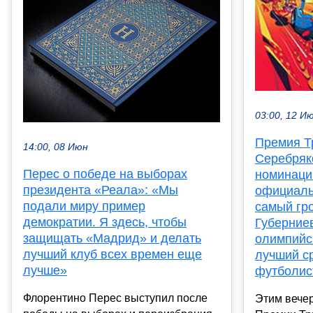
03:00, 12 И
Премия Тр
14:00, 08 Июн
Серебряк
Перес о победе на выборах
номинаци
президента «Реала»: «Мы
официаль
подали миру пример
самый гро
демократии. Я здесь, чтобы
Губерниев
защищать «Мадрид» и делать
олимпийс
лучший клуб всех времен еще
лучший с
лучше»
футболис
Флорентино Перес выступил после
Этим вече