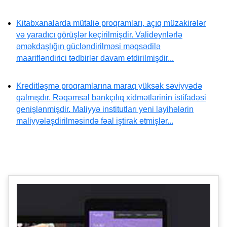
Kitabxanalarda mütaliə proqramları, açıq müzakirələr
və yaradıcı görüşlər keçirilmişdir. Valideynlərlə
əməkdaşlığın gücləndirilməsi məqsədilə
maarifləndirici tədbirlər davam etdirilmişdir...
Kreditləşmə proqramlarına maraq yüksək səviyyədə
qalmışdır. Rəqəmsal bankçılıq xidmətlərinin istifadəsi
genişlənmişdir. Maliyyə institutları yeni layihələrin
maliyyələşdirilməsində fəal iştirak etmişlər...