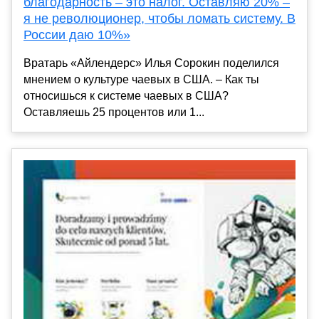
благодарность – это налог. Оставляю 20% –
я не революционер, чтобы ломать систему. В
России даю 10%»
Вратарь «Айлендерс» Илья Сорокин поделился
мнением о культуре чаевых в США. – Как ты
относишься к системе чаевых в США?
Оставляешь 25 процентов или 1...