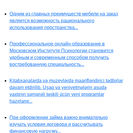
Одним из главных преимуществ мебели на заказ
является возможность рационального
использования пространства...
Профессиональное онлайн-образование в
Московском Институте Психологии становится
удобным и современным способом получить
востребованную специальность...
Kitabxanalarda və muzeylərdə maarifləndirici tədbirlər
davam etdirilib. Uşaq və yeniyetmələrin asudə
vaxtının səmərəli təşkili üçün yeni proqramlar
hazırlanır...
При оформлении займа важно внимательно
изучать условия договора и рассчитывать
финансовую нагрузку...