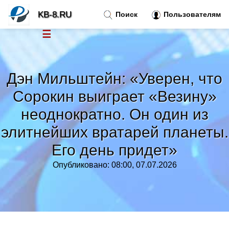
KB-8.RU
Поиск
Пользователям
☰
Новости
»
Дэн Мильштейн: «Уверен, что
Тренды новостей
»
Сорокин выиграет «Везину»
неоднократно. Он один из
Рубрики
»
элитнейших вратарей планеты.
Правила
Его день придет»
»
Опубликовано: 08:00, 07.07.2026
Контакт
»