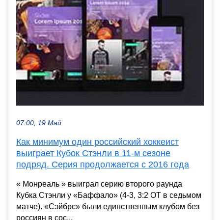
07:00, 19 Май
Как минимум один российский хоккеист
выиграет Кубок Стэнли в 11-м сезоне
подряд. Серия продолжается с 2016 года
« Монреаль » выиграл серию второго раунда
Кубка Стэнли у «Баффало» (4-3, 3:2 ОТ в седьмом
матче). «Сэйбрс» были единственным клубом без
россиян в сос...