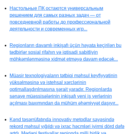
Настольные ПК остаются универсальным
решением для самых разных задач — от
повседневной работы до профессиональной
деятельности и современных игр...
Regionların davamlı inkişafı üçün həyata keçirilən bu
tədbirlər sosial rifahın və iqtisadi sabitliyin
möhkəmlənməsinə xidmət etməyə davam edəcək...
Müasir texnologiyaların tətbiqi məhsul keyfiyyətinin
yüksəlməsinə və istehsal xərclərinin
optimallaşdırılmasına şərait yaradır. Regionlarda
sənaye müəssisələrinin inkişafı yeni iş yerlərinin
açılması baxımından da mühüm əhəmiyyət daşıyır...
Kənd təsərrüfatında innovativ metodlar sayəsində
rekord məhsul yığıldı və ixrac həcmləri iyirmi dörd dəfə
artdı. Mədəni festivallar regionda milli birlik və