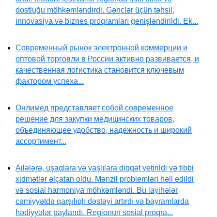
dostluğu möhkəmləndirdi. Gənclər üçün təhsil,
innovasiya və biznes proqramları genişləndirildi. Ek...
Современный рынок электронной коммерции и
оптовой торговли в России активно развивается, и
качественная логистика становится ключевым
фактором успеха...
Онлимед представляет собой современное
решение для закупки медицинских товаров,
объединяющее удобство, надежность и широкий
ассортимент...
Ailələrə, uşaqlara və yaşlılara diqqət yetirildi və tibbi
xidmətlər əlçatan oldu. Mənzil problemləri həll edildi
və sosial harmoniya möhkəmləndi. Bu layihələr
cəmiyyətdə qarşılıqlı dəstəyi artırdı və bayramlarda
hədiyyələr paylandı. Regionun sosial proqra...