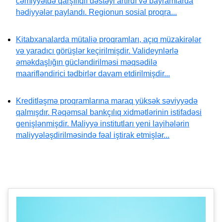
cəmiyyətdə qarşılıqlı dəstəyi artırdı və bayramlarda
hədiyyələr paylandı. Regionun sosial proqra...
Kitabxanalarda mütaliə proqramları, açıq müzakirələr
və yaradıcı görüşlər keçirilmişdir. Valideynlərlə
əməkdaşlığın gücləndirilməsi məqsədilə
maarifləndirici tədbirlər davam etdirilmişdir...
Kreditləşmə proqramlarına maraq yüksək səviyyədə
qalmışdır. Rəqəmsal bankçılıq xidmətlərinin istifadəsi
genişlənmişdir. Maliyyə institutları yeni layihələrin
maliyyələşdirilməsində fəal iştirak etmişlər...