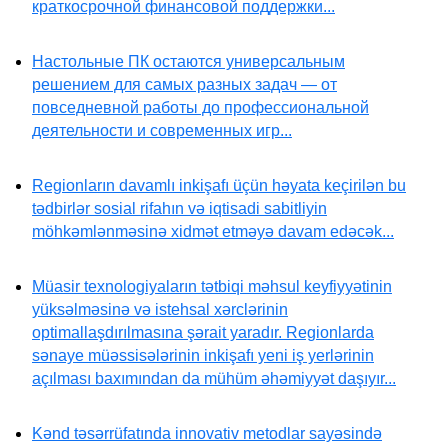
краткосрочной финансовой поддержки...
Настольные ПК остаются универсальным
решением для самых разных задач — от
повседневной работы до профессиональной
деятельности и современных игр...
Regionların davamlı inkişafı üçün həyata keçirilən bu
tədbirlər sosial rifahın və iqtisadi sabitliyin
möhkəmlənməsinə xidmət etməyə davam edəcək...
Müasir texnologiyaların tətbiqi məhsul keyfiyyətinin
yüksəlməsinə və istehsal xərclərinin
optimallaşdırılmasına şərait yaradır. Regionlarda
sənaye müəssisələrinin inkişafı yeni iş yerlərinin
açılması baxımından da mühüm əhəmiyyət daşıyır...
Kənd təsərrüfatında innovativ metodlar sayəsində