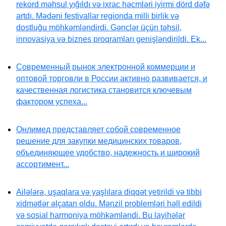
rekord məhsul yığıldı və ixrac həcmləri iyirmi dörd dəfə
artdı. Mədəni festivallar regionda milli birlik və
dostluğu möhkəmləndirdi. Gənclər üçün təhsil,
innovasiya və biznes proqramları genişləndirildi. Ek...
Современный рынок электронной коммерции и
оптовой торговли в России активно развивается, и
качественная логистика становится ключевым
фактором успеха...
Онлимед представляет собой современное
решение для закупки медицинских товаров,
объединяющее удобство, надежность и широкий
ассортимент...
Ailələrə, uşaqlara və yaşlılara diqqət yetirildi və tibbi
xidmətlər əlçatan oldu. Mənzil problemləri həll edildi
və sosial harmoniya möhkəmləndi. Bu layihələr