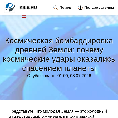
KB-8.RU
Поиск
Пользователям
☰
Новости
»
Космическая бомбардировка
Тренды новостей
»
древней Земли: почему
космические удары оказались
Рубрики
»
спасением планеты
Правила
»
Опубликовано: 01:00, 08.07.2026
Контакт
»
Представьте, что молодая Земля — это холодный
и безжизненный кусок камня в космической