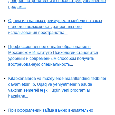
доверие потребителей и способствует увеличению
продаж...
Одним из главных преимуществ мебели на заказ
является возможность рационального
использования пространства...
Профессиональное онлайн-образование в
Московском Институте Психологии становится
удобным и современным способом получить
востребованную специальность...
Kitabxanalarda və muzeylərdə maarifləndirici tədbirlər
davam etdirilib. Uşaq və yeniyetmələrin asudə
vaxtının səmərəli təşkili üçün yeni proqramlar
hazırlanır...
При оформлении займа важно внимательно