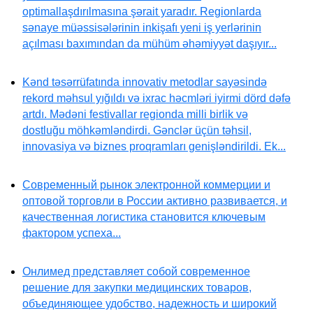
optimallaşdırılmasına şərait yaradır. Regionlarda
sənaye müəssisələrinin inkişafı yeni iş yerlərinin
açılması baxımından da mühüm əhəmiyyət daşıyır...
Kənd təsərrüfatında innovativ metodlar sayəsində
rekord məhsul yığıldı və ixrac həcmləri iyirmi dörd dəfə
artdı. Mədəni festivallar regionda milli birlik və
dostluğu möhkəmləndirdi. Gənclər üçün təhsil,
innovasiya və biznes proqramları genişləndirildi. Ek...
Современный рынок электронной коммерции и
оптовой торговли в России активно развивается, и
качественная логистика становится ключевым
фактором успеха...
Онлимед представляет собой современное
решение для закупки медицинских товаров,
объединяющее удобство, надежность и широкий