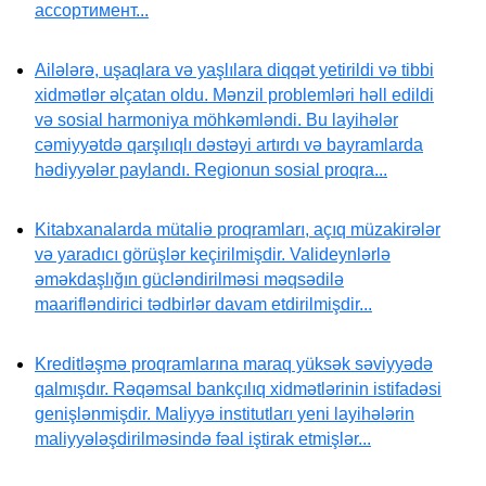
ассортимент...
Ailələrə, uşaqlara və yaşlılara diqqət yetirildi və tibbi
xidmətlər əlçatan oldu. Mənzil problemləri həll edildi
və sosial harmoniya möhkəmləndi. Bu layihələr
cəmiyyətdə qarşılıqlı dəstəyi artırdı və bayramlarda
hədiyyələr paylandı. Regionun sosial proqra...
Kitabxanalarda mütaliə proqramları, açıq müzakirələr
və yaradıcı görüşlər keçirilmişdir. Valideynlərlə
əməkdaşlığın gücləndirilməsi məqsədilə
maarifləndirici tədbirlər davam etdirilmişdir...
Kreditləşmə proqramlarına maraq yüksək səviyyədə
qalmışdır. Rəqəmsal bankçılıq xidmətlərinin istifadəsi
genişlənmişdir. Maliyyə institutları yeni layihələrin
maliyyələşdirilməsində fəal iştirak etmişlər...