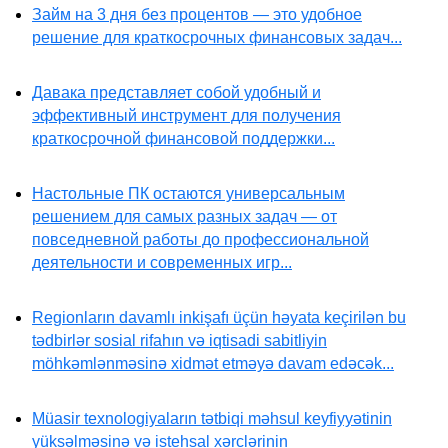
Займ на 3 дня без процентов — это удобное
решение для краткосрочных финансовых задач...
Давака представляет собой удобный и
эффективный инструмент для получения
краткосрочной финансовой поддержки...
Настольные ПК остаются универсальным
решением для самых разных задач — от
повседневной работы до профессиональной
деятельности и современных игр...
Regionların davamlı inkişafı üçün həyata keçirilən bu
tədbirlər sosial rifahın və iqtisadi sabitliyin
möhkəmlənməsinə xidmət etməyə davam edəcək...
Müasir texnologiyaların tətbiqi məhsul keyfiyyətinin
yüksəlməsinə və istehsal xərclərinin