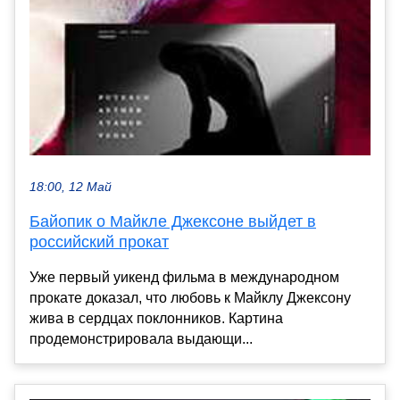
18:00, 12 Май
Байопик о Майкле Джексоне выйдет в
российский прокат
Уже первый уикенд фильма в международном
прокате доказал, что любовь к Майклу Джексону
жива в сердцах поклонников. Картина
продемонстрировала выдающи...