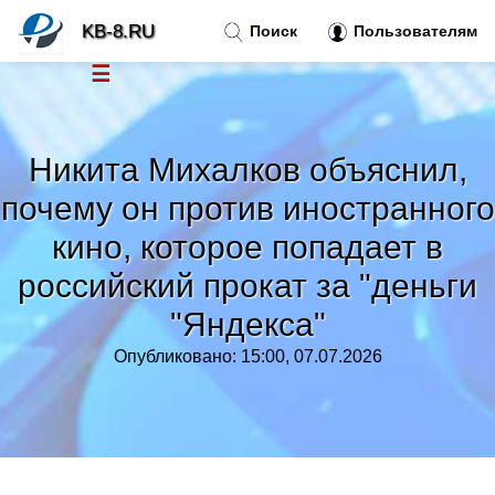
KB-8.RU
Поиск
Пользователям
☰
Новости
»
Никита Михалков объяснил,
Тренды новостей
»
почему он против иностранного
кино, которое попадает в
Рубрики
»
российский прокат за "деньги
Правила
»
"Яндекса"
Опубликовано: 15:00, 07.07.2026
Контакт
»