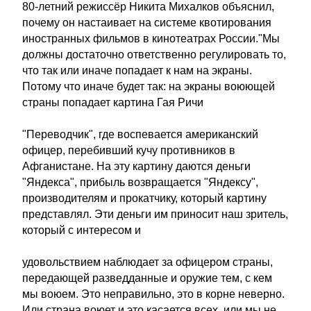
80-летний режиссёр Никита Михалков объяснил,
почему он настаивает на системе квотирования
иностранных фильмов в кинотеатрах России."Мы
должны достаточно ответственно регулировать то,
что так или иначе попадает к нам на экраны.
Потому что иначе будет так: на экраны воюющей
страны попадает картина Гая Ричи
"Переводчик", где воспевается американский
офицер, перебивший кучу противников в
Афганистане. На эту картину даются деньги
"Яндекса", прибыль возвращается "Яндексу",
производителям и прокатчику, который картину
представлял. Эти деньги им приносит наш зритель,
который с интересом и
удовольствием наблюдает за офицером страны,
передающей разведданные и оружие тем, с кем
мы воюем. Это неправильно, это в корне неверно.
Или страна воюет и это касается всех, или мы не