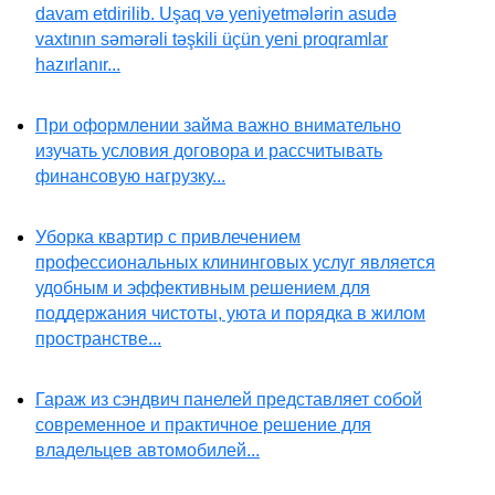
davam etdirilib. Uşaq və yeniyetmələrin asudə
vaxtının səmərəli təşkili üçün yeni proqramlar
hazırlanır...
При оформлении займа важно внимательно
изучать условия договора и рассчитывать
финансовую нагрузку...
Уборка квартир с привлечением
профессиональных клининговых услуг является
удобным и эффективным решением для
поддержания чистоты, уюта и порядка в жилом
пространстве...
Гараж из сэндвич панелей представляет собой
современное и практичное решение для
владельцев автомобилей...