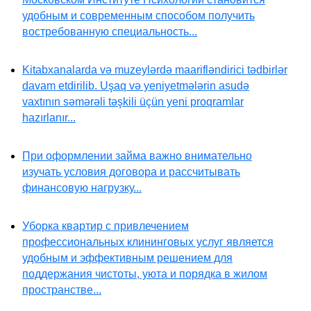
удобным и современным способом получить
востребованную специальность...
Kitabxanalarda və muzeylərdə maarifləndirici tədbirlər
davam etdirilib. Uşaq və yeniyetmələrin asudə
vaxtının səmərəli təşkili üçün yeni proqramlar
hazırlanır...
При оформлении займа важно внимательно
изучать условия договора и рассчитывать
финансовую нагрузку...
Уборка квартир с привлечением
профессиональных клининговых услуг является
удобным и эффективным решением для
поддержания чистоты, уюта и порядка в жилом
пространстве...