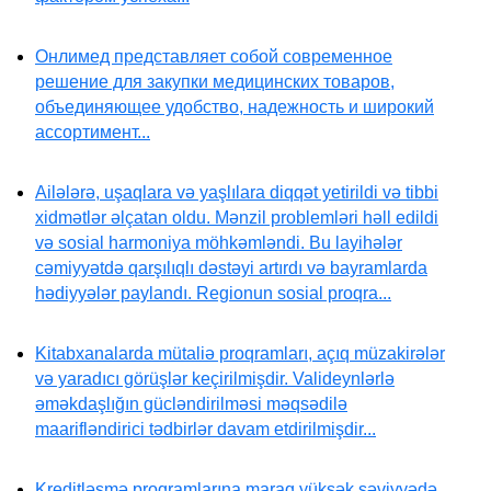
Онлимед представляет собой современное
решение для закупки медицинских товаров,
объединяющее удобство, надежность и широкий
ассортимент...
Ailələrə, uşaqlara və yaşlılara diqqət yetirildi və tibbi
xidmətlər əlçatan oldu. Mənzil problemləri həll edildi
və sosial harmoniya möhkəmləndi. Bu layihələr
cəmiyyətdə qarşılıqlı dəstəyi artırdı və bayramlarda
hədiyyələr paylandı. Regionun sosial proqra...
Kitabxanalarda mütaliə proqramları, açıq müzakirələr
və yaradıcı görüşlər keçirilmişdir. Valideynlərlə
əməkdaşlığın gücləndirilməsi məqsədilə
maarifləndirici tədbirlər davam etdirilmişdir...
Kreditləşmə proqramlarına maraq yüksək səviyyədə