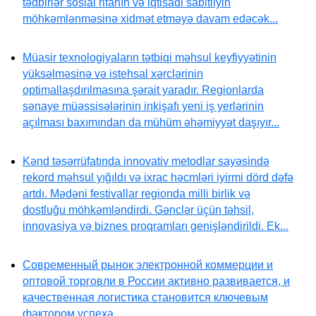
tədbirlər sosial rifahın və iqtisadi sabitliyin
möhkəmlənməsinə xidmət etməyə davam edəcək...
Müasir texnologiyaların tətbiqi məhsul keyfiyyətinin
yüksəlməsinə və istehsal xərclərinin
optimallaşdırılmasına şərait yaradır. Regionlarda
sənaye müəssisələrinin inkişafı yeni iş yerlərinin
açılması baxımından da mühüm əhəmiyyət daşıyır...
Kənd təsərrüfatında innovativ metodlar sayəsində
rekord məhsul yığıldı və ixrac həcmləri iyirmi dörd dəfə
artdı. Mədəni festivallar regionda milli birlik və
dostluğu möhkəmləndirdi. Gənclər üçün təhsil,
innovasiya və biznes proqramları genişləndirildi. Ek...
Современный рынок электронной коммерции и
оптовой торговли в России активно развивается, и
качественная логистика становится ключевым
фактором успеха...