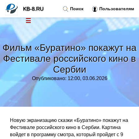
KB-8.RU
Поиск
Пользователям
☰
Новости
»
Фильм «Буратино» покажут на
Тренды новостей
»
Фестивале российского кино в
Сербии
Рубрики
»
Опубликовано: 12:00, 03.06.2026
Правила
»
Контакт
»
Новую экранизацию сказки «Буратино» покажут на
Фестивале российского кино в Сербии. Картина
войдет в программу смотра, который пройдет с 9