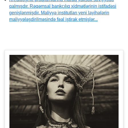
qalmışdır. Rəqəmsal bankçılıq xidmətlərinin istifadəsi
genişlənmişdir. Maliyyə institutları yeni layihələrin
maliyyələşdirilməsində fəal iştirak etmişlər...