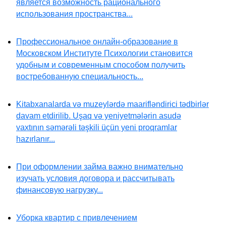
является возможность рационального
использования пространства...
Профессиональное онлайн-образование в
Московском Институте Психологии становится
удобным и современным способом получить
востребованную специальность...
Kitabxanalarda və muzeylərdə maarifləndirici tədbirlər
davam etdirilib. Uşaq və yeniyetmələrin asudə
vaxtının səmərəli təşkili üçün yeni proqramlar
hazırlanır...
При оформлении займа важно внимательно
изучать условия договора и рассчитывать
финансовую нагрузку...
Уборка квартир с привлечением