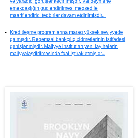
və yaradıcı görüşlər keçirilmişdir. Valideynlərlə
əməkdaşlığın gücləndirilməsi məqsədilə
maarifləndirici tədbirlər davam etdirilmişdir...
Kreditləşmə proqramlarına maraq yüksək səviyyədə
qalmışdır. Rəqəmsal bankçılıq xidmətlərinin istifadəsi
genişlənmişdir. Maliyyə institutları yeni layihələrin
maliyyələşdirilməsində fəal iştirak etmişlər...