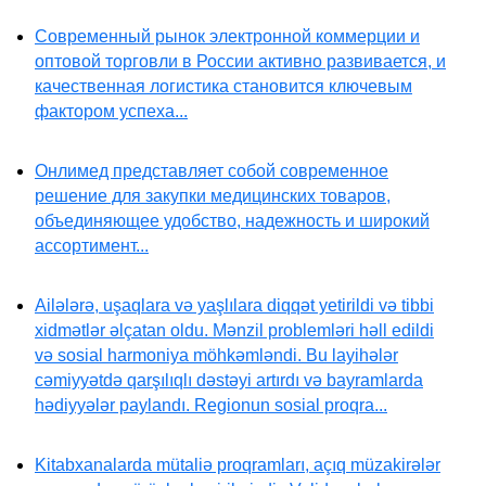
Современный рынок электронной коммерции и
оптовой торговли в России активно развивается, и
качественная логистика становится ключевым
фактором успеха...
Онлимед представляет собой современное
решение для закупки медицинских товаров,
объединяющее удобство, надежность и широкий
ассортимент...
Ailələrə, uşaqlara və yaşlılara diqqət yetirildi və tibbi
xidmətlər əlçatan oldu. Mənzil problemləri həll edildi
və sosial harmoniya möhkəmləndi. Bu layihələr
cəmiyyətdə qarşılıqlı dəstəyi artırdı və bayramlarda
hədiyyələr paylandı. Regionun sosial proqra...
Kitabxanalarda mütaliə proqramları, açıq müzakirələr