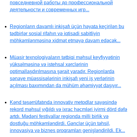
повседневной работы до профессиональной
деятельности и современных игр...
Regionların davamlı inkişafı üçün həyata keçirilən bu
tədbirlər sosial rifahın və iqtisadi sabitliyin
möhkəmlənməsinə xidmət etməyə davam edəcək...
Müasir texnologiyaların tətbiqi məhsul keyfiyyətinin
yüksəlməsinə və istehsal xərclərinin
optimallaşdırılmasına şərait yaradır. Regionlarda
sənaye müəssisələrinin inkişafı yeni iş yerlərinin
açılması baxımından da mühüm əhəmiyyət daşıyır...
Kənd təsərrüfatında innovativ metodlar sayəsində
rekord məhsul yığıldı və ixrac həcmləri iyirmi dörd dəfə
artdı. Mədəni festivallar regionda milli birlik və
dostluğu möhkəmləndirdi. Gənclər üçün təhsil,
innovasiya və biznes proqramları genişləndirildi. Ek...