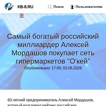
KB-8.RU
Поиск
Пользователям
☰
Новости
»
Самый богатый российский
Тренды новостей
»
миллиардер Алексей
Мордашов покупает сеть
Рубрики
»
гипермаркетов "О'кей"
Правила
»
Опубликовано: 17:00, 02.06.2026
Контакт
»
60-летний предприниматель Алексей Мордашов,
который возглавил рейтинг российских