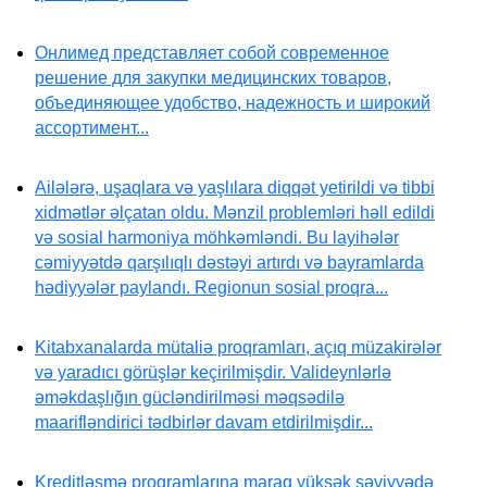
Онлимед представляет собой современное
решение для закупки медицинских товаров,
объединяющее удобство, надежность и широкий
ассортимент...
Ailələrə, uşaqlara və yaşlılara diqqət yetirildi və tibbi
xidmətlər əlçatan oldu. Mənzil problemləri həll edildi
və sosial harmoniya möhkəmləndi. Bu layihələr
cəmiyyətdə qarşılıqlı dəstəyi artırdı və bayramlarda
hədiyyələr paylandı. Regionun sosial proqra...
Kitabxanalarda mütaliə proqramları, açıq müzakirələr
və yaradıcı görüşlər keçirilmişdir. Valideynlərlə
əməkdaşlığın gücləndirilməsi məqsədilə
maarifləndirici tədbirlər davam etdirilmişdir...
Kreditləşmə proqramlarına maraq yüksək səviyyədə