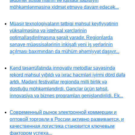
tədbirlər sosial rifahın və iqtisadi sabitliyin
möhkəmlənməsinə xidmət etməyə davam edəcək...
Müasir texnologiyaların tətbiqi məhsul keyfiyyətinin
yüksəlməsinə və istehsal xərclərinin
optimallaşdırılmasına şərait yaradır. Regionlarda
sənaye müəssisələrinin inkişafı yeni iş yerlərinin
açılması baxımından da mühüm əhəmiyyət daşıyır...
Kənd təsərrüfatında innovativ metodlar sayəsində
rekord məhsul yığıldı və ixrac həcmləri iyirmi dörd dəfə
artdı. Mədəni festivallar regionda milli birlik və
dostluğu möhkəmləndirdi. Gənclər üçün təhsil,
innovasiya və biznes proqramları genişləndirildi. Ek...
Современный рынок электронной коммерции и
оптовой торговли в России активно развивается, и
качественная логистика становится ключевым
фактором успеха...