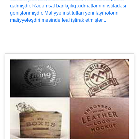
qalmışdır. Rəqəmsal bankçılıq xidmətlərinin istifadəsi
genişlənmişdir. Maliyyə institutları yeni layihələrin
maliyyələşdirilməsində fəal iştirak etmişlər...