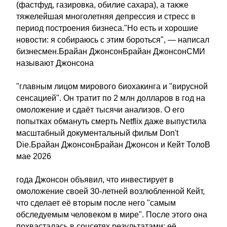
(фастфуд, газировка, обилие сахара), а также
тяжелейшая многолетняя депрессия и стресс в
период построения бизнеса."Но есть и хорошие
новости: я собираюсь с этим бороться", — написал
бизнесмен.Брайан ДжонсонБрайан ДжонсонСМИ
называют Джонсона
"главным лицом мирового биохакинга и "вирусной
сенсацией". Он тратит по 2 млн долларов в год на
омоложение и сдаёт тысячи анализов. О его
попытках обмануть смерть Netflix даже выпустила
масштабный документальный фильм Don't
Die.Брайан ДжонсонБрайан Джонсон и Кейт ТолоВ
мае 2026
года Джонсон объявил, что инвестирует в
омоложение своей 30-летней возлюбленной Кейт,
что сделает её вторым после него "самым
обследуемым человеком в мире". После этого она
похвасталась в соцсетях результатами: её