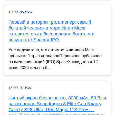
10:00, 05 Июн
Первый в истории триллионер: самый
богатый человек в мире Илон Маск
готовится стать баснословно богатым в
результате SpaceX IPO
Уже подсчитано, что стоимость активов Маск
превысит 1 трлн долларовПервичное публичное
размещение акций (IPO) SpaceX ожидается 12
июня 2026 года на б...
13:00, 01 Июн
Чистый экран без вырезов, 8000 мАч, 80 Вт и
разогнанная Snapdragon 8 Elite Gen 5 как у
Galaxy S26 Ultra: Red Magic 11S Pro+ —