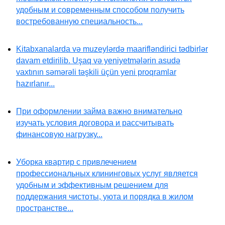
удобным и современным способом получить
востребованную специальность...
Kitabxanalarda və muzeylərdə maarifləndirici tədbirlər
davam etdirilib. Uşaq və yeniyetmələrin asudə
vaxtının səmərəli təşkili üçün yeni proqramlar
hazırlanır...
При оформлении займа важно внимательно
изучать условия договора и рассчитывать
финансовую нагрузку...
Уборка квартир с привлечением
профессиональных клининговых услуг является
удобным и эффективным решением для
поддержания чистоты, уюта и порядка в жилом
пространстве...