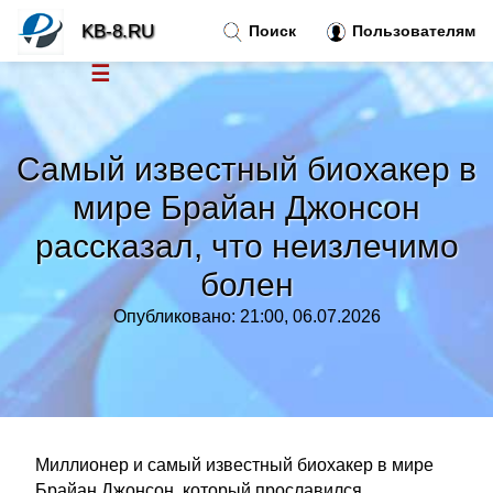
KB-8.RU
Поиск
Пользователям
☰
Новости
»
Самый известный биохакер в
Тренды новостей
»
мире Брайан Джонсон
рассказал, что неизлечимо
Рубрики
»
болен
Правила
»
Опубликовано: 21:00, 06.07.2026
Контакт
»
Миллионер и самый известный биохакер в мире
Брайан Джонсон, который прославился