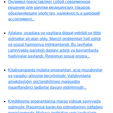
Онлимед представляет собой современное
решение для закупки медицинских товаров,
объединяющее удобство, надежность и широкий
ассортимент...
Ailələrə, uşaqlara və yaşlılara diqqət yetirildi və tibbi
xidmətlər əlçatan oldu. Mənzil problemləri həll edildi
və sosial harmoniya möhkəmləndi. Bu layihələr
cəmiyyətdə qarşılıqlı dəstəyi artırdı və bayramlarda
hədiyyələr paylandı. Regionun sosial proqra...
Kitabxanalarda mütaliə proqramları, açıq müzakirələr
və yaradıcı görüşlər keçirilmişdir. Valideynlərlə
əməkdaşlığın gücləndirilməsi məqsədilə
maarifləndirici tədbirlər davam etdirilmişdir...
Kreditləşmə proqramlarına maraq yüksək səviyyədə
qalmışdır. Rəqəmsal bankçılıq xidmətlərinin istifadəsi
genişlənmişdir. Maliyyə institutları yeni layihələrin