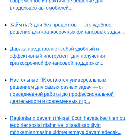
современное и практичное решение для
владельцев автомобилей...
Займ на 3 дня без процентов — это удобное
решение для краткосрочных финансовых задач...
Давака представляет собой удобный и
эффективный инструмент для получения
краткосрочной финансовой поддержки...
Настольные ПК остаются универсальным
решением для самых разных задач — от
повседневной работы до профессиональной
деятельности и современных игр...
Regionların davamlı inkişafı üçün həyata keçirilən bu
tədbirlər sosial rifahın və iqtisadi sabitliyin
möhkəmlənməsinə xidmət etməyə davam edəcək...