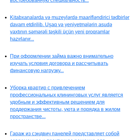
востребованную специальность...
Kitabxanalarda və muzeylərdə maarifləndirici tədbirlər
davam etdirilib. Uşaq və yeniyetmələrin asudə
vaxtının səmərəli təşkili üçün yeni proqramlar
hazırlanır...
При оформлении займа важно внимательно
изучать условия договора и рассчитывать
финансовую нагрузку...
Уборка квартир с привлечением
профессиональных клининговых услуг является
удобным и эффективным решением для
поддержания чистоты, уюта и порядка в жилом
пространстве...
Гараж из сэндвич панелей представляет собой