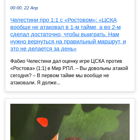
00:00, 22 Апр
Челестини про 1:1 с «Ростовом»: «ЦСКА
вообще не атаковал в 1-м тайме, а во 2-м
сделал достаточно, чтобы выиграть. Нам
нужно вернуться на правильный маршрут, и
это не делается за день»
Фабио Челестини дал оценку игре ЦСКА против
«Ростова» (1:1) в Мир РПЛ. – Вы довольны атакой
сегодня? – В первом тайме мы вообще не
атаковали. Я долже...