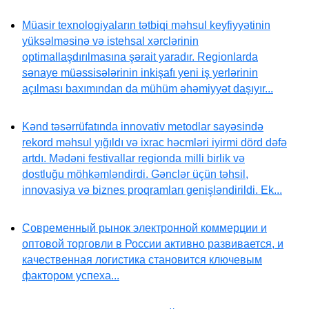
Müasir texnologiyaların tətbiqi məhsul keyfiyyətinin
yüksəlməsinə və istehsal xərclərinin
optimallaşdırılmasına şərait yaradır. Regionlarda
sənaye müəssisələrinin inkişafı yeni iş yerlərinin
açılması baxımından da mühüm əhəmiyyət daşıyır...
Kənd təsərrüfatında innovativ metodlar sayəsində
rekord məhsul yığıldı və ixrac həcmləri iyirmi dörd dəfə
artdı. Mədəni festivallar regionda milli birlik və
dostluğu möhkəmləndirdi. Gənclər üçün təhsil,
innovasiya və biznes proqramları genişləndirildi. Ek...
Современный рынок электронной коммерции и
оптовой торговли в России активно развивается, и
качественная логистика становится ключевым
фактором успеха...