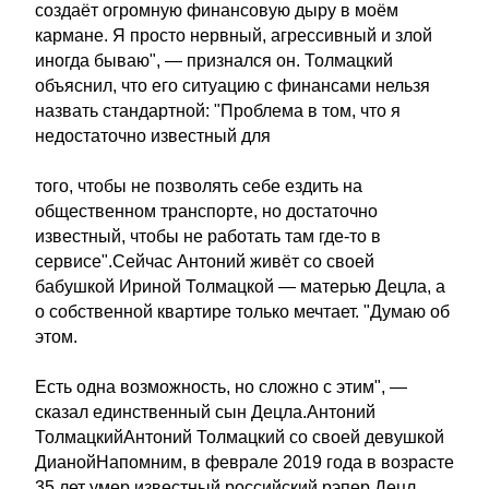
создаёт огромную финансовую дыру в моём
кармане. Я просто нервный, агрессивный и злой
иногда бываю", — признался он. Толмацкий
объяснил, что его ситуацию с финансами нельзя
назвать стандартной: "Проблема в том, что я
недостаточно известный для
того, чтобы не позволять себе ездить на
общественном транспорте, но достаточно
известный, чтобы не работать там где-то в
сервисе".Сейчас Антоний живёт со своей
бабушкой Ириной Толмацкой — матерью Децла, а
о собственной квартире только мечтает. "Думаю об
этом.
Есть одна возможность, но сложно с этим", —
сказал единственный сын Децла.Антоний
ТолмацкийАнтоний Толмацкий со своей девушкой
ДианойНапомним, в феврале 2019 года в возрасте
35 лет умер известный российский рэпер Децл.