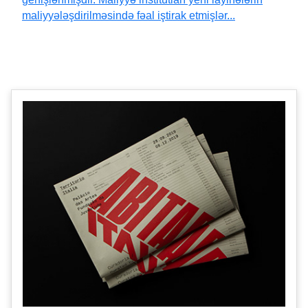
maliyyələşdirilməsində fəal iştirak etmişlər...