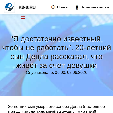
KB-8.RU
Поиск
Пользователям
☰
Новости
»
"Я достаточно известный,
Тренды новостей
»
чтобы не работать". 20-летний
сын Децла рассказал, что
Рубрики
»
живёт за счёт девушки
Правила
»
Опубликовано: 06:00, 02.06.2026
Контакт
»
20-летний сын умершего рэпера Децла (настоящее
имя — Кирилл Толмацкий) Антоний Толмацкий